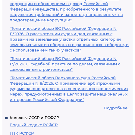
коррупции и обращением в доход Российской
Федерации имущества, приобретенного в результате
нарушения требований и запретов, направленных на
предотвращение коррупции"
"Тематический обзор ВС Российской Федерации N
11/2026. О рассмотрении судами дел, связанных с
правами на земельные участки отдельных категорий
земель, изъятых из оборота и ограниченных в обороте, и
с использованием таких участков"
"Тематический обзор ВС Российской Федерации N
13/2026. О судебной практике по делам, связанным с
самовольным строительством"
"Тематический обзор Верховного суда Российской
Федерации N 8/2026. О применении арбитражными
судами законодательства о специальных экономических
мерах, предусмотренных в целях защиты национальных
интересов Российской Федерации"
Подробнее...
Кодексы СССР и РСФСР
Водный кодекс РСФСР
ГПК РСФСР