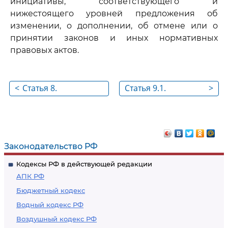
инициативы, соответствующего и
нижестоящего уровней предложения об
изменении, о дополнении, об отмене или о
принятии законов и иных нормативных
правовых актов.
<
Статья 8.
Статья 9.1.
>
Координация
Проведение
деятельности по
антикоррупционной
борьбе с
экспертизы
преступностью
нормативных
Законодательство РФ
правовых актов
Кодексы РФ в действующей редакции
АПК РФ
Бюджетный кодекс
Водный кодекс РФ
Воздушный кодекс РФ