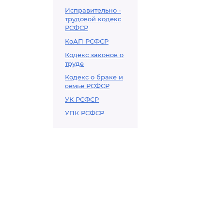
Исправительно -
трудовой кодекс
РСФСР
КоАП РСФСР
Кодекс законов о
труде
Кодекс о браке и
семье РСФСР
УК РСФСР
УПК РСФСР