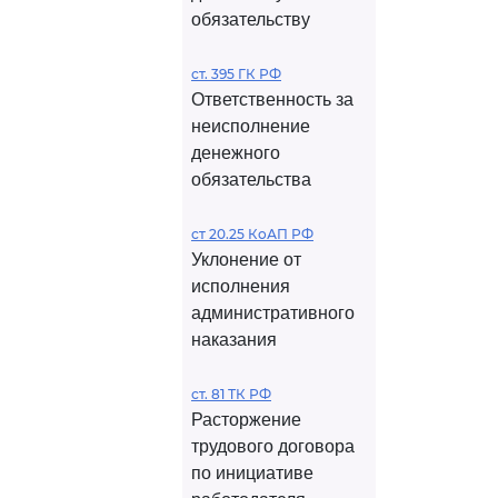
обязательству
ст. 395 ГК РФ
Ответственность за
неисполнение
денежного
обязательства
ст 20.25 КоАП РФ
Уклонение от
исполнения
административного
наказания
ст. 81 ТК РФ
Расторжение
трудового договора
по инициативе