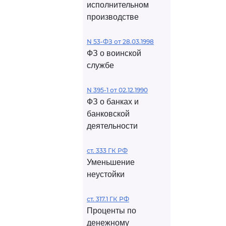
исполнительном
производстве
N 53-ФЗ от 28.03.1998
ФЗ о воинской
службе
N 395-1 от 02.12.1990
ФЗ о банках и
банковской
деятельности
ст. 333 ГК РФ
Уменьшение
неустойки
ст. 317.1 ГК РФ
Проценты по
денежному