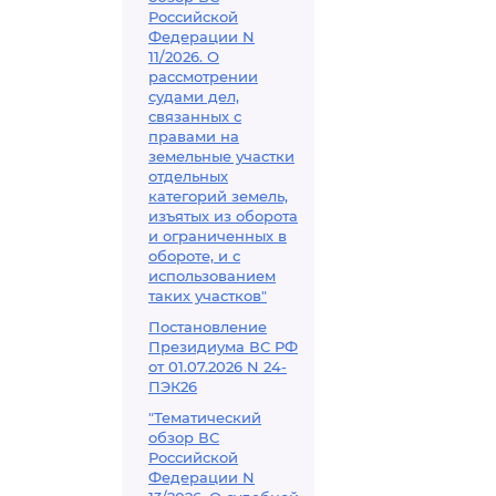
Российской
Федерации N
11/2026. О
рассмотрении
судами дел,
связанных с
правами на
земельные участки
отдельных
категорий земель,
изъятых из оборота
и ограниченных в
обороте, и с
использованием
таких участков"
Постановление
Президиума ВС РФ
от 01.07.2026 N 24-
ПЭК26
"Тематический
обзор ВС
Российской
Федерации N