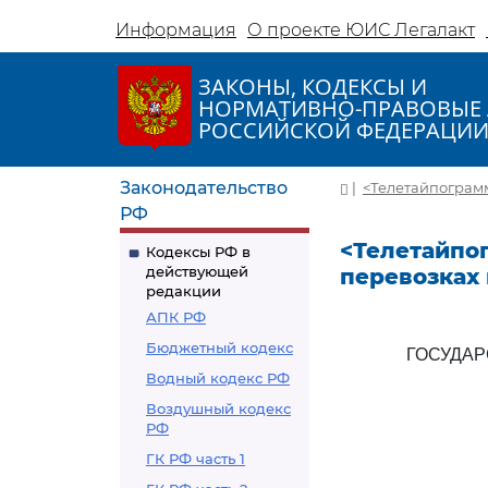
Информация
О проекте ЮИС Легалакт
ЗАКОНЫ, КОДЕКСЫ И
НОРМАТИВНО-ПРАВОВЫЕ 
РОССИЙСКОЙ ФЕДЕРАЦИ
Законодательство
|
<Телетайпограмм
РФ
<Телетайпог
Кодексы РФ в
действующей
перевозках
редакции
АПК РФ
Бюджетный кодекс
ГОСУДА
Водный кодекс РФ
Воздушный кодекс
РФ
ГК РФ часть 1