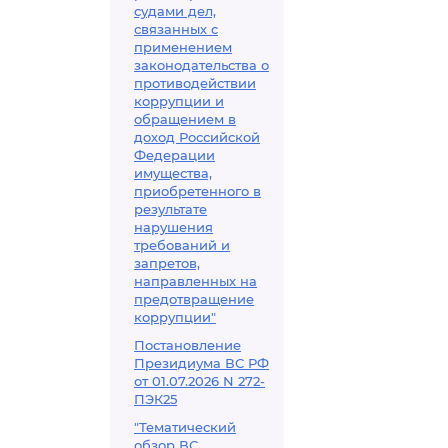
судами дел,
связанных с
применением
законодательства о
противодействии
коррупции и
обращением в
доход Российской
Федерации
имущества,
приобретенного в
результате
нарушения
требований и
запретов,
направленных на
предотвращение
коррупции"
Постановление
Президиума ВС РФ
от 01.07.2026 N 272-
ПЭК25
"Тематический
обзор ВС