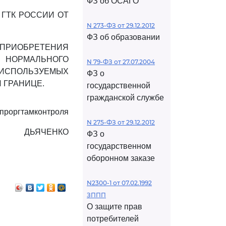
ФЗ об ОСАГО
 ГТК РОССИИ ОТ
N 273-ФЗ от 29.12.2012
ФЗ об образовании
ПРИОБРЕТЕНИЯ
 НОРМАЛЬНОГО
N 79-ФЗ от 27.07.2004
, ИСПОЛЬЗУЕМЫХ
ФЗ о
 ГРАНИЦЕ.
государственной
гражданской службе
проргтамконтроля
N 275-ФЗ от 29.12.2012
ДЬЯЧЕНКО
ФЗ о
государственном
оборонном заказе
N2300-1 от 07.02.1992
ЗППП
О защите прав
потребителей