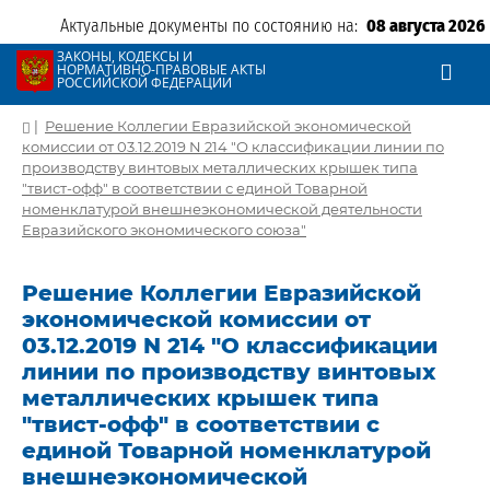
Актуальные документы по состоянию на:
08 августа 2026
ЗАКОНЫ, КОДЕКСЫ И
НОРМАТИВНО-ПРАВОВЫЕ АКТЫ
РОССИЙСКОЙ ФЕДЕРАЦИИ
|
Решение Коллегии Евразийской экономической
комиссии от 03.12.2019 N 214 "О классификации линии по
производству винтовых металлических крышек типа
"твист-офф" в соответствии с единой Товарной
номенклатурой внешнеэкономической деятельности
Евразийского экономического союза"
Решение Коллегии Евразийской
экономической комиссии от
03.12.2019 N 214 "О классификации
линии по производству винтовых
металлических крышек типа
"твист-офф" в соответствии с
единой Товарной номенклатурой
внешнеэкономической