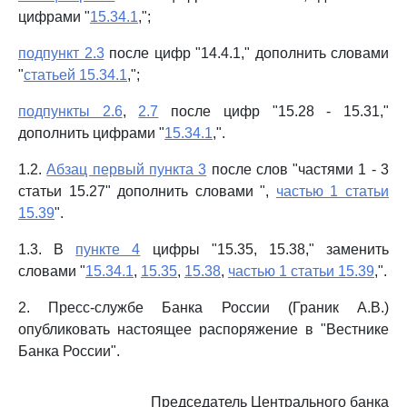
цифрами "
15.34.1
,";
подпункт 2.3
после цифр "14.4.1," дополнить словами
"
статьей 15.34.1
,";
подпункты 2.6
,
2.7
после цифр "15.28 - 15.31,"
дополнить цифрами "
15.34.1
,".
1.2.
Абзац первый пункта 3
после слов "частями 1 - 3
статьи 15.27" дополнить словами ",
частью 1 статьи
15.39
".
1.3. В
пункте 4
цифры "15.35, 15.38," заменить
словами "
15.34.1
,
15.35
,
15.38
,
частью 1 статьи 15.39
,".
2. Пресс-службе Банка России (Граник А.В.)
опубликовать настоящее распоряжение в "Вестнике
Банка России".
Председатель Центрального банка