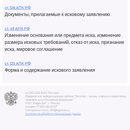
ст. 126 АПК РФ
Документы, прилагаемые к исковому заявлению
ст. 49 АПК РФ
Изменение основания или предмета иска, изменение
размера исковых требований, отказ от иска, признание
иска, мировое соглашение
ст. 125 АПК РФ
Форма и содержание искового заявления
(c) 2015-2026 ЮИС Легалакт
Юридическая информационная система "Легалакт - законы, кодексы и нормативно-
правовые акты Российской Федерации"
ООО "Инфра-Бит", г. Москва.
телефон +7 (910) 050-65-67
электронная почта: info@legalacts.ru
Политика по обработке персональных данных