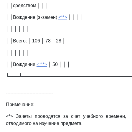
│ │средством │ │ │ │
│ │Вождение (экзамен)
<**>
│ │ │ │
│ │ │ │ │ │
│ │Всего: │ 106 │ 78 │ 28 │
│ │ │ │ │ │
│ │Вождение
<***>
│ 50 │ │ │
└───┴─────────────────────────────────
--------------------------------
Примечание:
<*> Зачеты проводятся за счет учебного времени,
отводимого на изучение предмета.