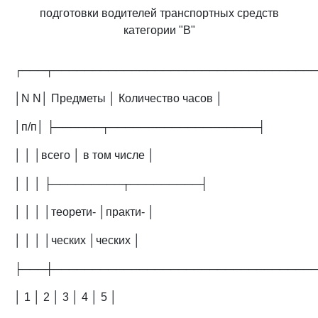
подготовки водителей транспортных средств
категории "B"
┌───┬─────────────────────────────────
│N N│ Предметы │ Количество часов │
│п/п│ ├──────┬───────────────────┤
│ │ │всего │ в том числе │
│ │ │ ├─────────┬─────────┤
│ │ │ │теорети- │практи- │
│ │ │ │ческих │ческих │
├───┼─────────────────────────────────
│ 1 │ 2 │ 3 │ 4 │ 5 │