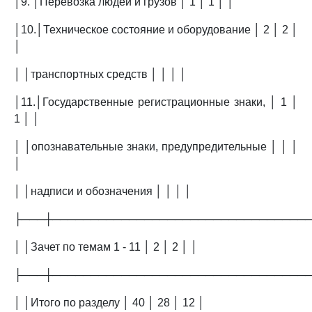
│9. │Перевозка людей и грузов │ 1 │ 1 │ │
│10.│Техническое состояние и оборудование │ 2 │ 2 │
│
│ │транспортных средств │ │ │ │
│11.│Государственные регистрационные знаки, │ 1 │
1 │ │
│ │опознавательные знаки, предупредительные │ │ │
│
│ │надписи и обозначения │ │ │ │
├───┼─────────────────────────────────
│ │Зачет по темам 1 - 11 │ 2 │ 2 │ │
├───┼─────────────────────────────────
│ │Итого по разделу │ 40 │ 28 │ 12 │