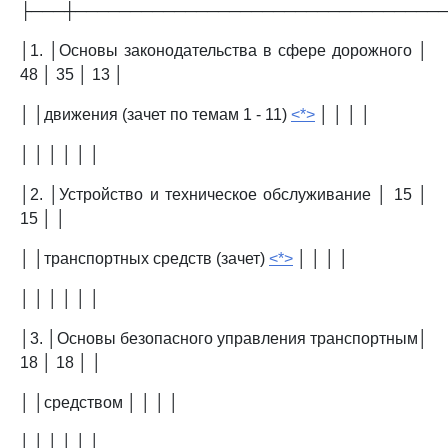
├───┼─────────────────────────────────
│1. │Основы законодательства в сфере дорожного │
48 │ 35 │ 13 │
│ │движения (зачет по темам 1 - 11)
<*>
│ │ │ │
│ │ │ │ │ │
│2. │Устройство и техническое обслуживание │ 15 │
15 │ │
│ │транспортных средств (зачет)
<*>
│ │ │ │
│ │ │ │ │ │
│3. │Основы безопасного управления транспортным│
18 │ 18 │ │
│ │средством │ │ │ │
│ │ │ │ │ │