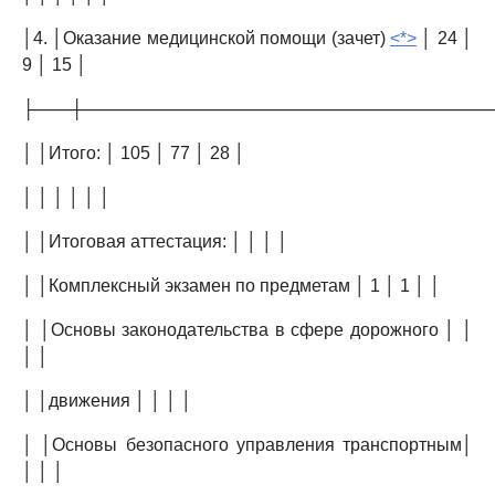
│4. │Оказание медицинской помощи (зачет)
<*>
│ 24 │
9 │ 15 │
├───┼─────────────────────────────────
│ │Итого: │ 105 │ 77 │ 28 │
│ │ │ │ │ │
│ │Итоговая аттестация: │ │ │ │
│ │Комплексный экзамен по предметам │ 1 │ 1 │ │
│ │Основы законодательства в сфере дорожного │ │
│ │
│ │движения │ │ │ │
│ │Основы безопасного управления транспортным│
│ │ │