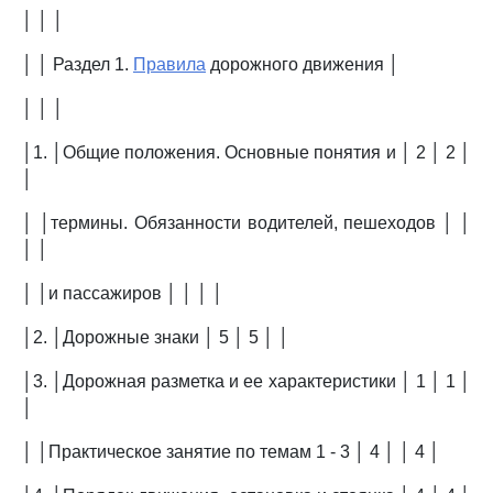
│ │ │
│ │ Раздел 1.
Правила
дорожного движения │
│ │ │
│1. │Общие положения. Основные понятия и │ 2 │ 2 │
│
│ │термины. Обязанности водителей, пешеходов │ │
│ │
│ │и пассажиров │ │ │ │
│2. │Дорожные знаки │ 5 │ 5 │ │
│3. │Дорожная разметка и ее характеристики │ 1 │ 1 │
│
│ │Практическое занятие по темам 1 - 3 │ 4 │ │ 4 │