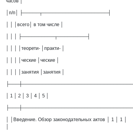
часов │
│п/п│ ├─────┬────────────────────┤
│ │ │всего│ в том числе │
│ │ │ ├──────────┬─────────┤
│ │ │ │теорети- │практи- │
│ │ │ │ческие │ческие │
│ │ │ │занятия │занятия │
├───┼─────────────────────────────────
│ 1 │ 2 │ 3 │ 4 │ 5 │
├───┼─────────────────────────────────
│ │Введение. Обзор законодательных актов │ 1 │ 1 │
│