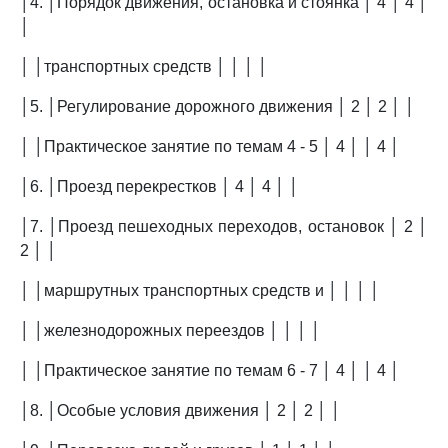
│4. │Порядок движения, остановка и стоянка │ 4 │ 4 │
│
│ │транспортных средств │ │ │ │
│5. │Регулирование дорожного движения │ 2 │ 2 │ │
│ │Практическое занятие по темам 4 - 5 │ 4 │ │ 4 │
│6. │Проезд перекрестков │ 4 │ 4 │ │
│7. │Проезд пешеходных переходов, остановок │ 2 │
2 │ │
│ │маршрутных транспортных средств и │ │ │ │
│ │железнодорожных переездов │ │ │ │
│ │Практическое занятие по темам 6 - 7 │ 4 │ │ 4 │
│8. │Особые условия движения │ 2 │ 2 │ │