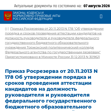
Актуальные документы по состоянию на:
07 августа 2026
ЗАКОНЫ, КОДЕКСЫ И
НОРМАТИВНО-ПРАВОВЫЕ АКТЫ
РОССИЙСКОЙ ФЕДЕРАЦИИ
|
Приказ Росрезерва от 20.11.2013 N 178 "Об утверждении
порядка и сроков проведения аттестации кандидатов на
должность руководителя и руководителя федерального
государственного бюджетного образовательного
учреждения Торжокский политехнический колледж
Федерального агентства по государственным резервам"
(Зарегистрировано в Минюсте России 31.12.2013 N 30962)
Приказ Росрезерва от 20.11.2013 N
178 Об утверждении порядка и
сроков проведения аттестации
кандидатов на должность
руководителя и руководителя
федерального государственного
бюджетного образовательного