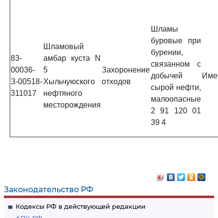
Шламы
буровые при
Шламовый
бурении,
83-
амбар куста N
связанном с
00036-
5
Захоронение
добычей
Име
З-00518-
Хыльчуюского
отходов
сырой нефти,
311017
нефтяного
малоопасные
месторождения
2 91 120 01
39 4
Законодательство РФ
Кодексы РФ в действующей редакции