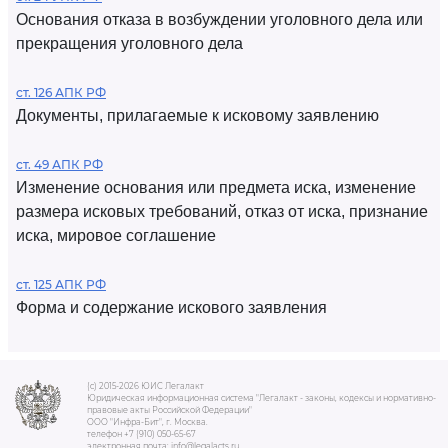
Основания отказа в возбуждении уголовного дела или
прекращения уголовного дела
ст. 126 АПК РФ
Документы, прилагаемые к исковому заявлению
ст. 49 АПК РФ
Изменение основания или предмета иска, изменение
размера исковых требований, отказ от иска, признание
иска, мировое соглашение
ст. 125 АПК РФ
Форма и содержание искового заявления
(c) 2015-2026 ЮИС Легалакт
Юридическая информационная система "Легалакт - законы, кодексы и нормативно-
правовые акты Российской Федерации"
ООО "Инфра-Бит", г. Москва.
телефон +7 (910) 050-65-67
электронная почта: info@legalacts.ru