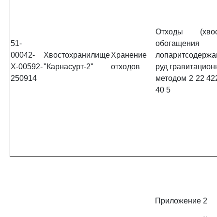
Отходы (хвос
51-
обогащения
00042-
Хвостохранилище
Хранение
лопаритсодерж
Х-00592-
"Карнасурт-2"
отходов
руд гравитацио
250914
методом 2 22 42
40 5
Приложение 2