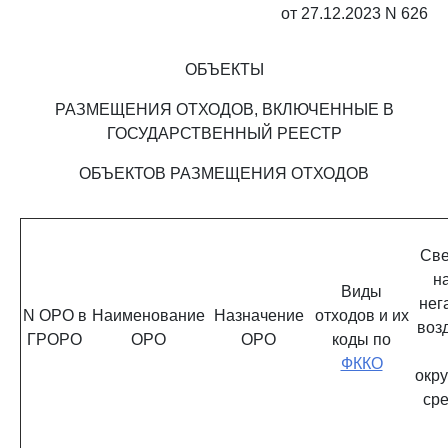
от 27.12.2023 N 626
ОБЪЕКТЫ
РАЗМЕЩЕНИЯ ОТХОДОВ, ВКЛЮЧЕННЫЕ В
ГОСУДАРСТВЕННЫЙ РЕЕСТР
ОБЪЕКТОВ РАЗМЕЩЕНИЯ ОТХОДОВ
Све
н
Виды
нег
N ОРО в
Наименование
Назначение
отходов и их
воз
ГРОРО
ОРО
ОРО
коды по
ФККО
окр
ср