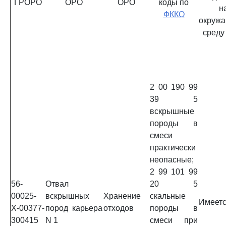
ГРОРО
ОРО
ОРО
коды по
н
ФККО
окруж
среду
2 00 190 99
39 5
вскрышные
породы в
смеси
практически
неопасные;
2 99 101 99
56-
Отвал
20 5
00025-
вскрышных
Хранение
скальные
Имеет
Х-00377-
пород карьера
отходов
породы в
300415
N 1
смеси при