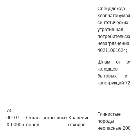
Спецод
хлопчатоб
синтетическ
утратившая
потребительс
незагрязненна
40211001624;
Шлам от оч
колодцев хо
бытовых и
конструкций 7
74-
Глинистые
00107-
Отвал вскрышных
Хранение
породы пр
Х-00905-
пород
отходов
неопасные 20