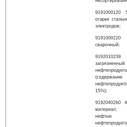
несортирован
9191000120 
огарки сталь
электродов;
91910002
сварочный;
919201023
загрязненны
нефтепродукт
(содержани
нефтепроду
15%);
9192040260 
материал, з
нефть
нефтепродукт