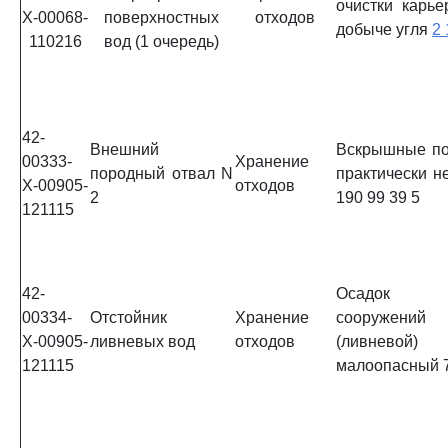
очистки карь
Х-00068-
поверхностных
отходов
добыче угля
2 
110216
вод (1 очередь)
42-
Внешний
Вскрышные по
00333-
Хранение
породный отвал N
практически н
Х-00905-
отходов
2
190 99 39 5
121115
42-
Осадок 
00334-
Отстойник
Хранение
сооружени
Х-00905-
ливневых вод
отходов
(ливневой) 
121115
малоопасный 