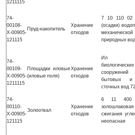
1211115
74-
7 10 110 02
00108-
Хранение
(осадки) водо
Пруд-накопитель
Х-00905-
отходов
механическ
121115
природных во
Ил изб
74-
биологическ
00109-
Площадки иловые
Хранение
сооружений х
Х-00905-
(иловые поля)
отходов
бытовых и
1211115
сточных вод 7
74-
6 11 400
00110-
Хранение
золошлаков
Золоотвал
Х-00905-
отходов
сжигания угле
121115
неопасная