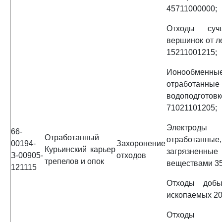
45711000000;
Отходы сучь
вершинок от л
15211001215;
Ионообмен
отработа
водоподготовк
71021101205;
Электроды 
66-
Отработанный
отработа
00194-
Захоронение
Курьинский карьер
загрязненн
З-00905-
отходов
трепелов и опок
веществами 3
121115
Отходы добы
ископаемых 20
Отходы пр