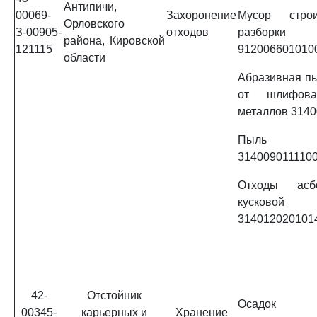
Антипичи,
00069-
Захоронение
Мусор стро
Орловского
З-00905-
отходов
разборк
района, Кировской
121115
912006601010
области
Абразивная п
от шлифова
металлов 3140
Пыль ще
3140090111100
Отходы асб
кусково
314012020101
42-
Отстойник
Осадок ме
00345-
карьерных и
Хранение