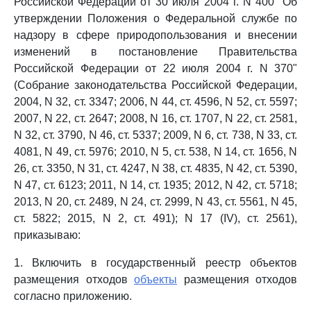
Российской Федерации от 30 июля 2004 г. N 400 "Об
утверждении Положения о Федеральной службе по
надзору в сфере природопользования и внесении
изменений в постановление Правительства
Российской Федерации от 22 июля 2004 г. N 370"
(Собрание законодательства Российской Федерации,
2004, N 32, ст. 3347; 2006, N 44, ст. 4596, N 52, ст. 5597;
2007, N 22, ст. 2647; 2008, N 16, ст. 1707, N 22, ст. 2581,
N 32, ст. 3790, N 46, ст. 5337; 2009, N 6, ст. 738, N 33, ст.
4081, N 49, ст. 5976; 2010, N 5, ст. 538, N 14, ст. 1656, N
26, ст. 3350, N 31, ст. 4247, N 38, ст. 4835, N 42, ст. 5390,
N 47, ст. 6123; 2011, N 14, ст. 1935; 2012, N 42, ст. 5718;
2013, N 20, ст. 2489, N 24, ст. 2999, N 43, ст. 5561, N 45,
ст. 5822; 2015, N 2, ст. 491); N 17 (IV), ст. 2561),
приказываю:
1. Включить в государственный реестр объектов
размещения отходов
объекты
размещения отходов
согласно приложению.