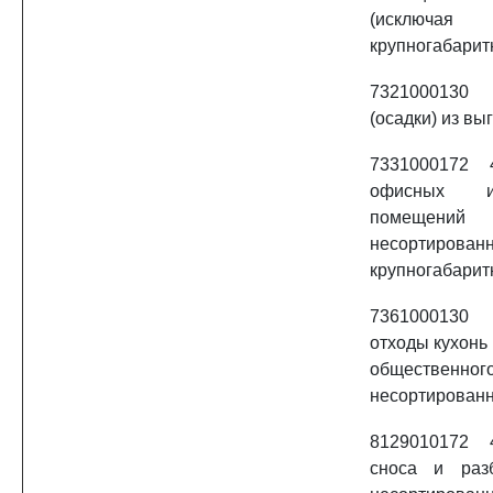
(исключая
крупногабарит
732100013
(осадки) из вы
7331000172
офисных 
помещений 
несортирован
крупногабарит
7361000130
отходы кухонь
общественн
несортирован
8129010172
сноса и раз