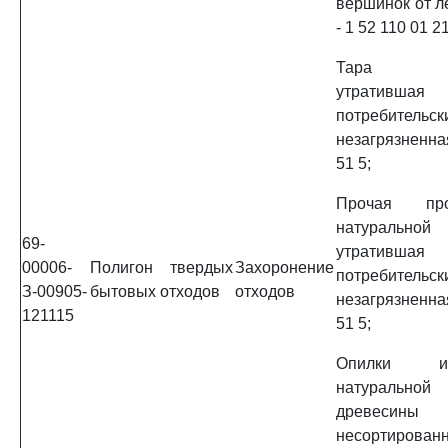
вершинок от л
- 1 52 110 01 21
Тара дер
утратившая
потребительс
незагрязненная
51 5;
Прочая пр
натуральной
69-
утратившая
00006-
Полигон твердых
Захоронение
потребительс
З-00905-
бытовых отходов
отходов
незагрязненная
121115
51 5;
Опилки и
натуральн
древесины
несортированн