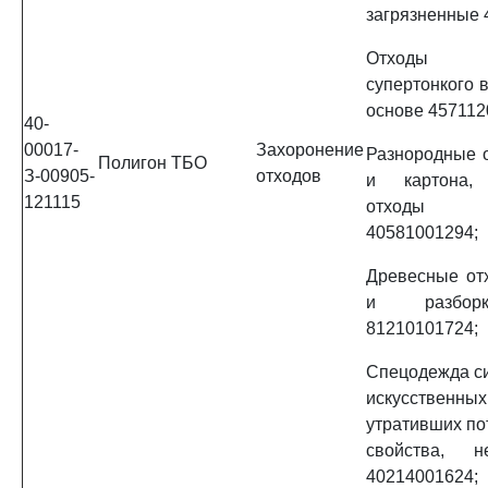
загрязненные 
Отходы ба
супертонкого 
основе 457112
40-
00017-
Захоронение
Разнородные 
Полигон ТБО
З-00905-
отходов
и картона,
121115
отходы ф
40581001294;
Древесные от
и разбор
81210101724;
Спецодежда си
искусственн
утративших по
свойства, не
40214001624;