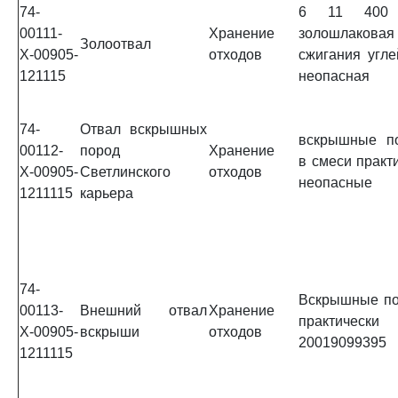
74-
6 11 400
00111-
Хранение
золошлаков
Золоотвал
Х-00905-
отходов
сжигания угле
121115
неопасная
74-
Отвал вскрышных
вскрышные п
00112-
пород
Хранение
в смеси практ
Х-00905-
Светлинского
отходов
неопасные
1211115
карьера
74-
Вскрышные по
00113-
Внешний отвал
Хранение
практическ
Х-00905-
вскрыши
отходов
20019099395
1211115