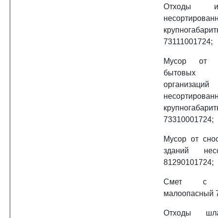
Отходы 
несортирован
крупногабарит
73111001724;
Мусор от 
бытовых 
организаций
несортирован
крупногабарит
73310001724;
Мусор от сно
зданий несо
81290101724;
Смет с т
малоопасный 
Отходы шл