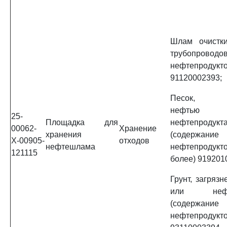
Шлам очистк
трубопроводо
нефтепродукт
91120002393;
Песок, за
нефть
25-
Площадка для
нефтепродукт
00062-
Хранение
хранения
(содержани
Х-00905-
отходов
нефтешлама
нефтепроду
121115
более) 919201
Грунт, загряз
или нефте
(содержани
нефтепродукт