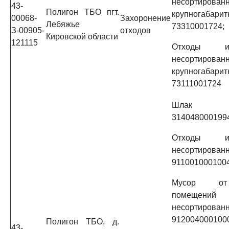
несортирован
43-
Полигон ТБО пгт.
крупногабарит
00068-
Захоронение
Лебяжье
73310001724;
З-00905-
отходов
Кировской области
121115
Отходы 
несортирован
крупногабарит
73111001724
Шлак св
314048000199
Отходы 
несортирован
9110010001004
Мусор от
помещений
несортирован
912004000100
Полигон ТБО, д.
43-