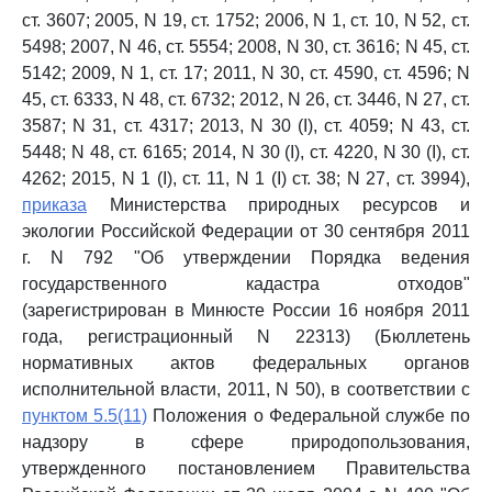
ст. 3607; 2005, N 19, ст. 1752; 2006, N 1, ст. 10, N 52, ст.
5498; 2007, N 46, ст. 5554; 2008, N 30, ст. 3616; N 45, ст.
5142; 2009, N 1, ст. 17; 2011, N 30, ст. 4590, ст. 4596; N
45, ст. 6333, N 48, ст. 6732; 2012, N 26, ст. 3446, N 27, ст.
3587; N 31, ст. 4317; 2013, N 30 (I), ст. 4059; N 43, ст.
5448; N 48, ст. 6165; 2014, N 30 (I), ст. 4220, N 30 (I), ст.
4262; 2015, N 1 (I), ст. 11, N 1 (I) ст. 38; N 27, ст. 3994),
приказа
Министерства природных ресурсов и
экологии Российской Федерации от 30 сентября 2011
г. N 792 "Об утверждении Порядка ведения
государственного кадастра отходов"
(зарегистрирован в Минюсте России 16 ноября 2011
года, регистрационный N 22313) (Бюллетень
нормативных актов федеральных органов
исполнительной власти, 2011, N 50), в соответствии с
пунктом 5.5(11)
Положения о Федеральной службе по
надзору в сфере природопользования,
утвержденного постановлением Правительства