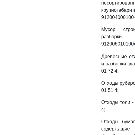
несортирован
крупногаб
912004000100
Мусор стро
разборки
912006010100
Древесные от
и разборки зда
01 72 4;
Отходы руберо
01 51 4;
Отходы толи -
4;
Отходы бумаг
содержащ