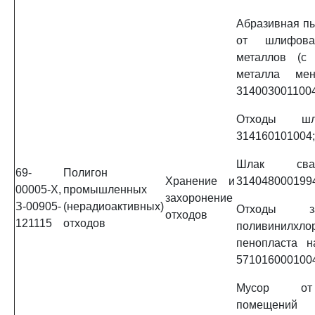
Абразивная п
от шлифова
металлов (с
металла ме
3140030011004
Отходы шл
314160101004;
Шлак сва
69-
Полигон
Хранение и
314048000199
00005-Х,
промышленных
захоронение
З-00905-
(нерадиоактивных)
Отходы зат
отходов
121115
отходов
поливинил
пенопласта н
571016000100
Мусор от
помещений 