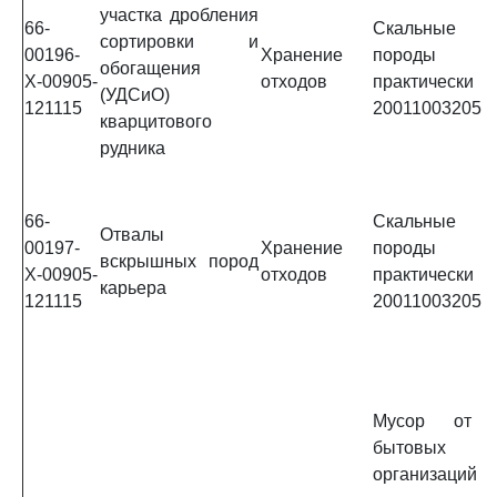
участка дробления
66-
Скальные 
сортировки и
00196-
Хранение
породы к
обогащения
Х-00905-
отходов
практическ
(УДСиО)
121115
20011003205
кварцитового
рудника
66-
Скальные 
Отвалы
00197-
Хранение
породы к
вскрышных пород
Х-00905-
отходов
практическ
карьера
121115
20011003205
Мусор от 
бытовых 
организаций