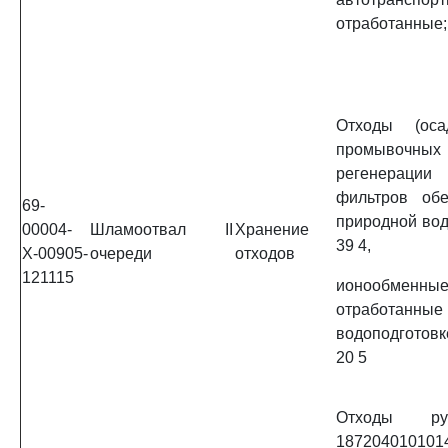
отработанные;
Отходы (оса
промывочн
регенераци
фильтров обе
69-
природной вод
00004-
Шламоотвал II
Хранение
39 4,
Х-00905-
очереди
отходов
121115
ионообмен
отработа
водоподготовк
20 5
Отходы ру
187204010101