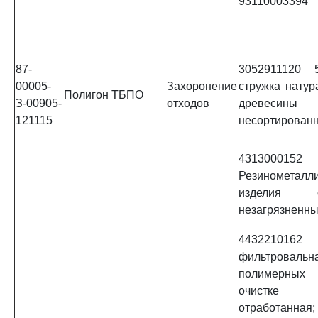
93110003394
87-
3052911120
00005-
Захоронение
стружка натур
Полигон ТБПО
З-00905-
отходов
древесины
121115
несортирован
431300
Резинометалл
изделия от
незагрязненны
443221016
фильтров
полимерных 
очистке
отработанная;