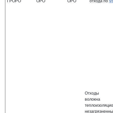
ГРОРО
ОРО
ОРО
отхода по
Ф
Отходы ми
волокна
теплоизоляцио
незагрязненн