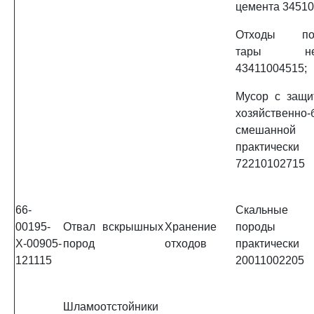
цемента 34510
Отходы пол
тары неза
43411004515;
Мусор с защи
хозяйственн
смешанной 
практическ
72210102715
66-
Скальные 
00195-
Отвал вскрышных
Хранение
породы ка
Х-00905-
пород
отходов
практическ
121115
20011002205
Шламоотстойники