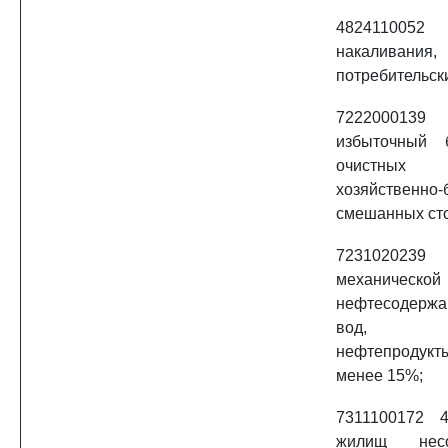
482411005
накаливания
потребительск
7222000
избыточный б
очистных 
хозяйственн
смешанных сто
723102023
механическ
нефтесодерж
вод, со
нефтепродукты
менее 15%;
7311100172 
жилищ несо