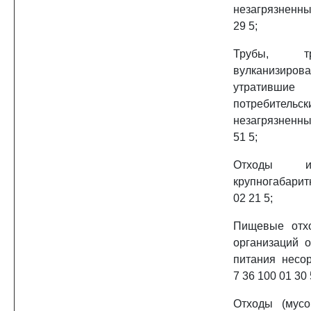
незагрязненные
29 5;
Трубы, т
вулканизиров
утратившие
потребительс
незагрязненные
51 5;
Отходы 
крупногабарит
02 21 5;
Пищевые отх
организаций 
питания несо
7 36 100 01 30 
Отходы (мусо