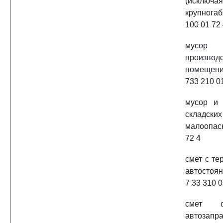
(исключая
крупнога
100 01 72
мусо
производ
помещен
733 210 0
мусор и 
складск
малоопас
72 4
смет с те
автостоя
7 33 310 0
смет с
автозапр