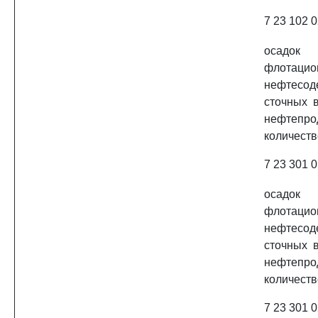
7 23 102 0
осад
флотаци
нефтесод
сточных 
нефте
количеств
7 23 301 0
осад
флотаци
нефтесод
сточных 
нефте
количест
7 23 301 0