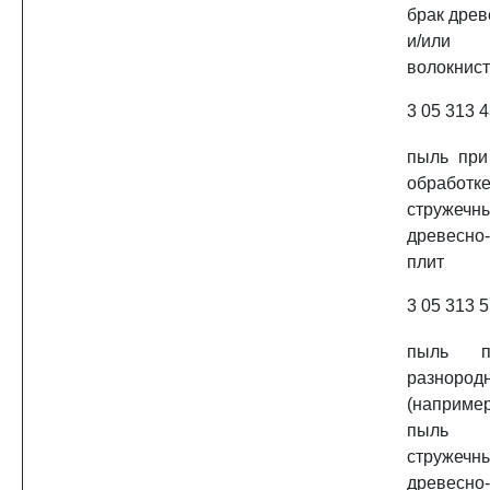
брак древ
и/или
волокнист
3 05 313 4
пыль при
обработ
струже
древесно
плит
3 05 313 5
пыль п
разноро
(наприм
пыль 
струже
древесно