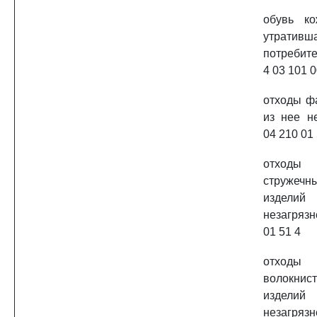
обувь ко
утративш
потребите
4 03 101 0
отходы ф
из нее н
04 210 01 
отходы
струже
издел
незагряз
01 51 4
отходы
волокн
издел
незагряз