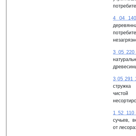
потребите
4 04 14
деревянн
потребите
незагрязн
3 05 220
натура
древесин
3 05 291 
стружка
чистой
несортир
1 52 110
сучьев, в
от лесора