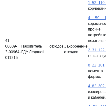
1 52 110
корчевани
4 59 1
керамич
прочие
потребите
41-
незагрязн
00009-
Накопитель отходов
Захоронение
2 31 122
З-00964-
ГДУ Ледяной
отходов
гипса в к
011215
8 22 101
цемент
форме,
4 82 302
изолиров
и кабелей