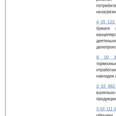
потребите
незагрязн
4 05 122
бумаги 
канцеляр
деяте
делопрои
9 20 3
тормоз
отрабо
накладок 
3 02 992
валяльно
продукци
3 03 111 
обрывк