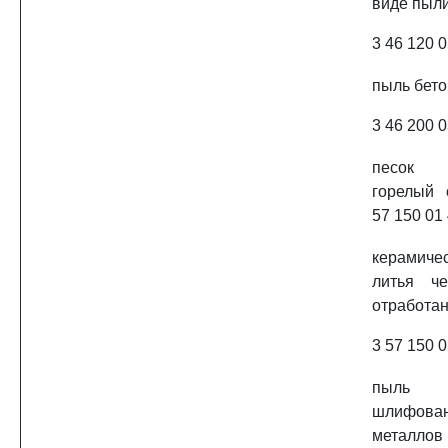
виде пыл
3 46 120 0
пыль бет
3 46 200 0
песок 
горелый 
57 150 01 
керамич
литья ч
отработа
3 57 150 0
пыль (
шлифов
металлов