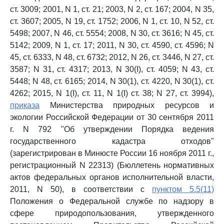
ст. 3009; 2001, N 1, ст. 21; 2003, N 2, ст. 167; 2004, N 35,
ст. 3607; 2005, N 19, ст. 1752; 2006, N 1, ст. 10, N 52, ст.
5498; 2007, N 46, ст. 5554; 2008, N 30, ст. 3616; N 45, ст.
5142; 2009, N 1, ст. 17; 2011, N 30, ст. 4590, ст. 4596; N
45, ст. 6333, N 48, ст. 6732; 2012, N 26, ст. 3446, N 27, ст.
3587; N 31, ст. 4317; 2013, N 30(I), ст. 4059; N 43, ст.
5448; N 48, ст. 6165; 2014, N 30(1), ст. 4220, N 30(1), ст.
4262; 2015, N 1(I), ст. 11, N 1(I) ст. 38; N 27, ст. 3994),
приказа
Министерства природных ресурсов и
экологии Российской Федерации от 30 сентября 2011
г. N 792 "Об утверждении Порядка ведения
государственного кадастра отходов"
(зарегистрирован в Минюсте России 16 ноября 2011 г.,
регистрационный N 22313) (Бюллетень нормативных
актов федеральных органов исполнительной власти,
2011, N 50), в соответствии с
пунктом 5.5(11)
Положения о Федеральной службе по надзору в
сфере природопользования, утвержденного