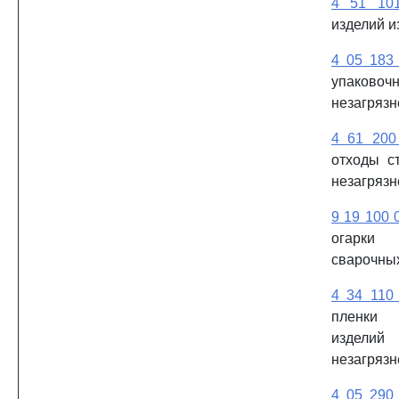
4 51 10
изделий и
4 05 183
упаково
незагрязн
4 61 200
отходы с
незагрязн
9 19 100 
огарк
сварочных
4 34 110
пленки 
издел
незагрязн
4 05 290