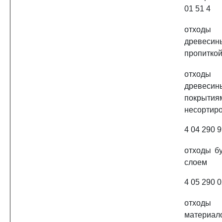
01 51 4
отходы
древеси
пропиткой
отходы
древесин
покрытия
несортир
4 04 290 9
отходы б
слоем
4 05 290 0
отходы
материал