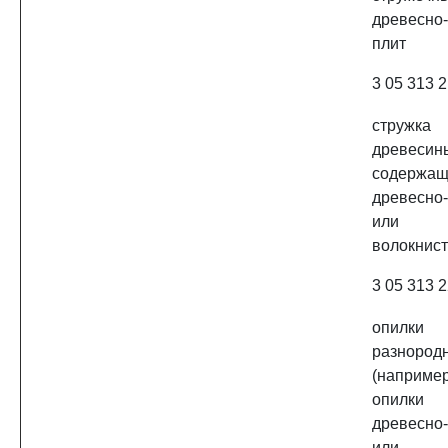
древесно
плит
3 05 313 2
стружка
древеси
содерж
древесно
или 
волокнист
3 05 313 2
опилки
разноро
(наприм
опилки
древесно
или 