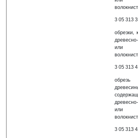
волокнист
3 05 313 3
обрезки, 
древесно
или 
волокнист
3 05 313 4
обрезь
древеси
содерж
древесно
или 
волокнист
3 05 313 4