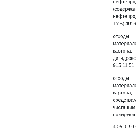
нефтепро
(содержа
нефтепр
15%) 405
отходы
материал
картона
дигидрокс
915 11 51 
отходы
материал
картона
средств
чист
полирую
4 05 919 0