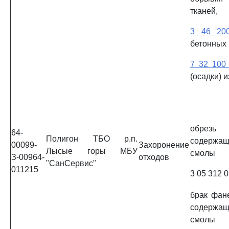
тканей,
3 46 20
бетонных 
7 32 100
(осадки) 
обрез
64-
Полигон ТБО р.п.
содержа
00099-
Захоронение
Лысые горы МБУ
смолы
З-00964-
отходов
"СанСервис"
011215
3 05 312 0
брак фане
содержа
смолы