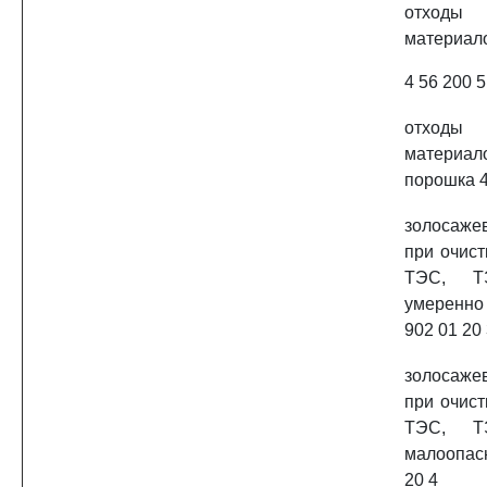
отходы
материал
4 56 200 5
отходы
матери
порошка 4
золосаж
при очист
ТЭС, ТЭ
умеренн
902 01 20
золосаж
при очист
ТЭС, ТЭ
малоопас
20 4