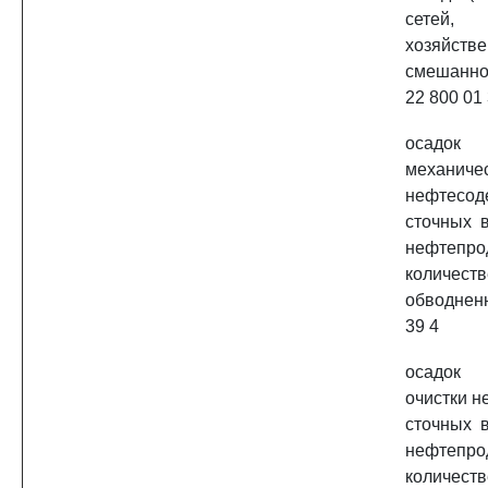
сетей
хозяйств
смешанно
22 800 01 
осад
механич
нефтесод
сточных 
нефте
количес
обводнен
39 4
осадок 
очистки 
сточных 
нефте
количест