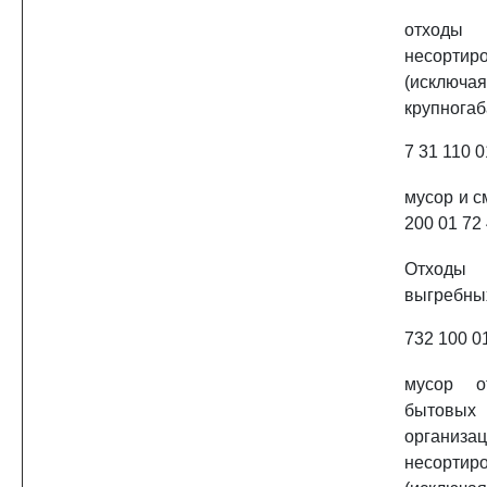
отход
несортир
(исключая
крупнога
7 31 110 0
мусор и с
200 01 72
Отходы
выгребны
732 100 0
мусор 
бытовы
организа
несортир