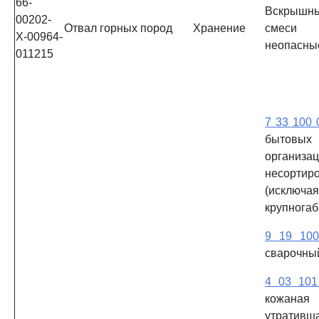
66-
Вскрыш
00202-
Отвал горных пород
Хранение
смеси 
Х-00964-
неопасны
011215
7 33 100 
бытовы
организа
несортир
(исключая
крупногаб
9 19 10
сварочны
4 03 101
кожана
утративш