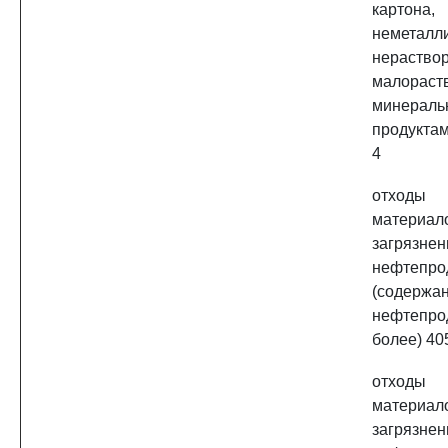
картона
неметалл
нераст
малораст
минераль
продуктам
4
отходы
материа
загрязне
нефтепро
(содержа
нефтепр
более) 4
отходы
материа
загрязне