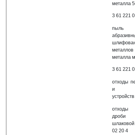
металла 5
3 61 221 0
пыль 
абра
шлифов
металлов
металла 
3 61 221 0
отходы пе
и пес
устройств 
отходы 
дроби 
шлаковой
02 20 4