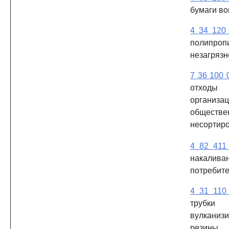
бумаги в
4 34 120
полипро
незагрязн
7 36 100 
отход
организа
обществ
несортир
4 82 411
накалива
потребите
4 31 110
тру
вулканиз
резины