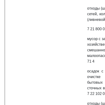
отходы (ш
сетей, ко
(ливневой
7 21 800 0
мусор с з
хозяйств
смешанн
малоопас
71 4
осадок с
очистке
бытовых
сточных 
7 22 102 0
отходы (ш