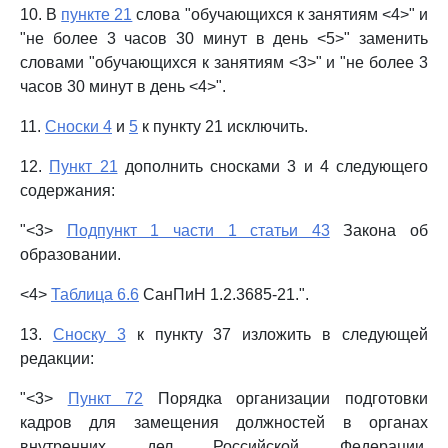
10. В
пункте 21
слова "обучающихся к занятиям <4>" и
"не более 3 часов 30 минут в день <5>" заменить
словами "обучающихся к занятиям <3>" и "не более 3
часов 30 минут в день <4>".
11.
Сноски 4
и
5
к пункту 21 исключить.
12.
Пункт 21
дополнить сносками 3 и 4 следующего
содержания:
"<3>
Подпункт 1 части 1 статьи 43
Закона об
образовании.
<4>
Таблица 6.6
СанПиН 1.2.3685-21.".
13.
Сноску 3
к пункту 37 изложить в следующей
редакции:
"<3>
Пункт 72
Порядка организации подготовки
кадров для замещения должностей в органах
внутренних дел Российской Федерации,