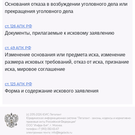
Основания отказа в возбуждении уголовного дела или
прекращения уголовного дела
ст. 126 АПК РФ
Документы, прилагаемые к исковому заявлению
ст. 49 АПК РФ
Изменение основания или предмета иска, изменение
размера исковых требований, отказ от иска, признание
иска, мировое соглашение
ст. 125 АПК РФ
Форма и содержание искового заявления
(c) 2015-2026 ЮИС Легалакт
Юридическая информационная система "Легалакт - законы, кодексы и нормативно-
правовые акты Российской Федерации"
ООО "Инфра-Бит", г. Москва.
телефон +7 (910) 050-65-67
электронная почта: info@legalacts.ru