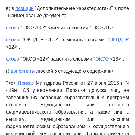
в) в
позиции
"Дополнительные характеристики" в поле
"Наименование документа":
слова
"ЕКС <10>" заменить словами "ЕКС <11>";
слова
"ОКПДТР <11>" заменить словами "
ОКПДТР
<12>";
слова
"ОКСО <12>" заменить словами "
ОКСО
<13>";
г)
дополнить
сноской 5 следующего содержания:
"<5>
Приказ
Минздрава России от 27 июня 2016 г. N
419н "Об утверждении Порядка допуска лиц, не
завершивших освоение образовательных программ
высшего медицинского или высшего
фармацевтического образования, а также лиц с
высшим медицинским или высшим
фармацевтическим образованием к осуществлению
медицинской деятельности или фармацевтической