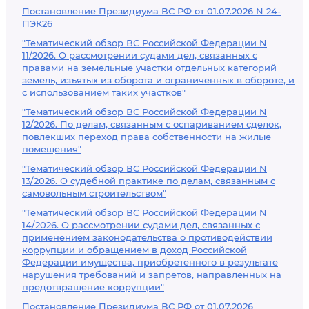
Постановление Президиума ВС РФ от 01.07.2026 N 24-
ПЭК26
"Тематический обзор ВС Российской Федерации N
11/2026. О рассмотрении судами дел, связанных с
правами на земельные участки отдельных категорий
земель, изъятых из оборота и ограниченных в обороте, и
с использованием таких участков"
"Тематический обзор ВС Российской Федерации N
12/2026. По делам, связанным с оспариванием сделок,
повлекших переход права собственности на жилые
помещения"
"Тематический обзор ВС Российской Федерации N
13/2026. О судебной практике по делам, связанным с
самовольным строительством"
"Тематический обзор ВС Российской Федерации N
14/2026. О рассмотрении судами дел, связанных с
применением законодательства о противодействии
коррупции и обращением в доход Российской
Федерации имущества, приобретенного в результате
нарушения требований и запретов, направленных на
предотвращение коррупции"
Постановление Президиума ВС РФ от 01.07.2026