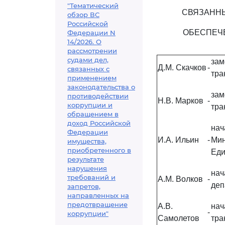
"Тематический
СВЯЗАННЫ
обзор ВС
Российской
ОБЕСПЕЧ
Федерации N
14/2026. О
рассмотрении
судами дел,
за
Д.М. Скачков
-
связанных с
тра
применением
законодательства о
за
противодействии
Н.В. Марков
-
коррупции и
тра
обращением в
доход Российской
нач
Федерации
И.А. Ильин
-
Мин
имущества,
приобретенного в
Еди
результате
нарушения
на
требований и
А.М. Волков
-
деп
запретов,
направленных на
предотвращение
А.В.
нач
-
коррупции"
Самолетов
тра