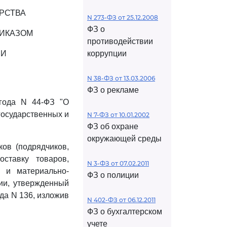
РСТВА
N 273-ФЗ от 25.12.2008
ФЗ о
РИКАЗОМ
противодействии
ИИ
коррупции
N 38-ФЗ от 13.03.2006
ФЗ о рекламе
года N 44-ФЗ "О
 государственных и
N 7-ФЗ от 10.01.2002
ФЗ об охране
окружающей среды
ов (подрядчиков,
оставку товаров,
N 3-ФЗ от 07.02.2011
м и материально-
ФЗ о полиции
ии, утвержденный
да N 136, изложив
N 402-ФЗ от 06.12.2011
ФЗ о бухгалтерском
учете