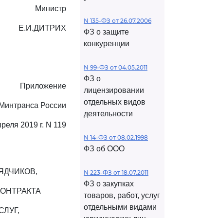
Министр
N 135-ФЗ от 26.07.2006
Е.И.ДИТРИХ
ФЗ о защите
конкуренции
N 99-ФЗ от 04.05.2011
ФЗ о
Приложение
лицензировании
отдельных видов
 Минтранса России
деятельности
преля 2019 г. N 119
N 14-ФЗ от 08.02.1998
ФЗ об ООО
ЯДЧИКОВ,
N 223-ФЗ от 18.07.2011
ФЗ о закупках
КОНТРАКТА
товаров, работ, услуг
отдельными видами
СЛУГ,