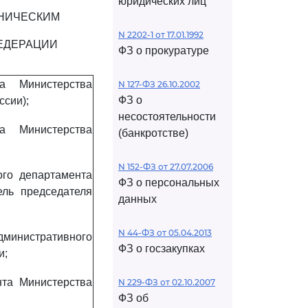
юридических лиц
ХНИЧЕСКИМ
N 2202-1 от 17.01.1992
ЕДЕРАЦИИ
ФЗ о прокуратуре
та Министерства
N 127-ФЗ 26.10.2002
ФЗ о
ссии);
несостоятельности
та Министерства
(банкротстве)
N 152-ФЗ от 27.07.2006
ого департамента
ФЗ о персональных
ель председателя
данных
N 44-ФЗ от 05.04.2013
инистративного
ФЗ о госзакупках
и;
нта Министерства
N 229-ФЗ от 02.10.2007
ФЗ об