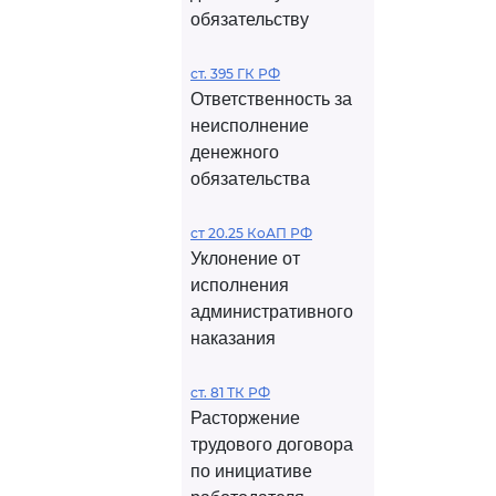
обязательству
ст. 395 ГК РФ
Ответственность за
неисполнение
денежного
обязательства
ст 20.25 КоАП РФ
Уклонение от
исполнения
административного
наказания
ст. 81 ТК РФ
Расторжение
трудового договора
по инициативе