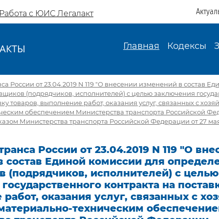
Актуал
Работа с ЮИС Легалакт
Главная
Кодексы
АКТЫ
И
а России от 23.04.2019 N 119 "О внесении изменений в состав Ед
вщиков (подрядчиков, исполнителей) с целью заключения госуд
вку товаров, выполнение работ, оказания услуг, связанных с хоз
ческим обеспечением Министерства транспорта Российской Фе
зом Министерства транспорта Российской Федерации от 27 мая 2
ранса России от 23.04.2019 N 119 "О вн
в состав Единой комиссии для определ
в (подрядчиков, исполнителей) с целью
государственного контракта на поставк
работ, оказания услуг, связанных с хо
материально-техническим обеспечени