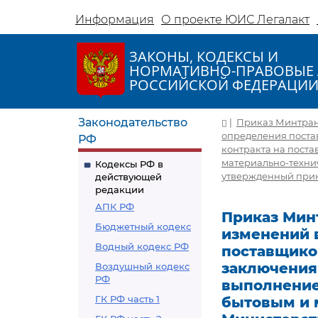
Информация
О проекте ЮИС Легалакт
ЗАКОНЫ, КОДЕКСЫ И
НОРМАТИВНО-ПРАВОВЫЕ 
РОССИЙСКОЙ ФЕДЕРАЦИ
Законодательство
|
Приказ Минтранс
определения поста
РФ
контракта на поста
материально-техни
Кодексы РФ в
утвержденный прика
действующей
редакции
АПК РФ
Приказ Минт
Бюджетный кодекс
изменений 
Водный кодекс РФ
поставщико
заключения 
Воздушный кодекс
РФ
выполнение 
ГК РФ часть 1
бытовым и 