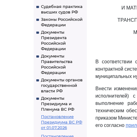
Судебная практика
И МА
высших судов РФ
Законы Российской
ТРАНСП
Федерации
Документы
М
Президента
Российской
Федерации
Документы
Правительства
В соответствии
Российской
контрактной систе
Федерации
муниципальных н
Документы органов
государственной
Внести изменен
власти РФ
исполнителей) с
Документы
выполнение рабо
Президиума и
Пленума ВС РФ
техническим обе
Постановление
приказом Министе
Президиума ВС РФ
его согласно
при
от 01.07.2026
Постановление