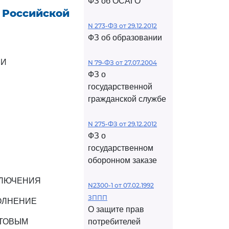
ФЗ об ОСАГО
 Российской
N 273-ФЗ от 29.12.2012
ФЗ об образовании
ИИ
N 79-ФЗ от 27.07.2004
ФЗ о
государственной
гражданской службе
N 275-ФЗ от 29.12.2012
ФЗ о
государственном
оборонном заказе
КЛЮЧЕНИЯ
N2300-1 от 07.02.1992
ЗППП
ПОЛНЕНИЕ
О защите прав
ЫТОВЫМ
потребителей