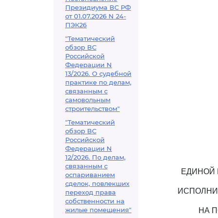
Президиума ВС РФ
от 01.07.2026 N 24-
ПЭК26
"Тематический
обзор ВС
Российской
Федерации N
13/2026. О судебной
практике по делам,
связанным с
самовольным
строительством"
"Тематический
обзор ВС
Российской
Федерации N
12/2026. По делам,
связанным с
ЕДИНОЙ 
оспариванием
сделок, повлекших
ИСПОЛНИТ
переход права
собственности на
жилые помещения"
НА П