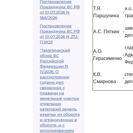
Постановление
Президиума ВС РФ
Т.Я.
и.о
-
от 01.07.2026 N
Паршунина
тра
18А/2026
Постановление
зам
Президиума ВС РФ
А.С. Пяткин
-
деп
от 01.07.2026 N 272-
ПЭК25
гл
"Тематический
А.О.
-
Ад
обзор ВС
Герасименко
Российской
Фед
Федерации N
11/2026. О
К.В.
спе
рассмотрении
-
Смирнова
деп
судами дел,
связанных с
правами на
земельные участки
отдельных
категорий земель,
изъятых из оборота
и ограниченных в
обороте, и с
использованием