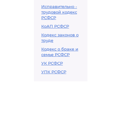
Исправительно -
трудовой кодекс
РСФСР
КоАП РСФСР
Кодекс законов о
труде
Кодекс о браке и
семье РСФСР
УК РСФСР
УПК РСФСР