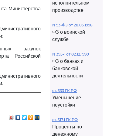
исполнительном
ента Министерства
производстве
N 53-ФЗ от 28.03.1998
дминистративного
ФЗ о воинской
и;
службе
енных закупок
N 395-1 от 02.12.1990
орта Российской
ФЗ о банках и
банковской
деятельности
дминистративного
и.
ст. 333 ГК РФ
Уменьшение
неустойки
ст. 317.1 ГК РФ
Проценты по
денежному