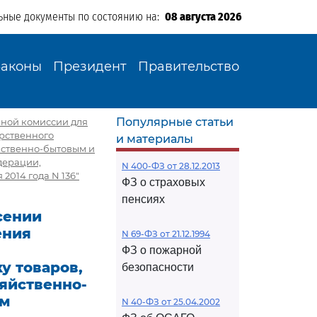
ьные документы по состоянию на:
08 августа 2026
Законы
Президент
Правительство
Популярные статьи
иной комиссии для
арственного
и материалы
яйственно-бытовым и
дерации,
N 400-ФЗ от 28.12.2013
014 года N 136"
ФЗ о страховых
пенсиях
есении
ения
N 69-ФЗ от 21.12.1994
ФЗ о пожарной
у товаров,
безопасности
зяйственно-
ем
N 40-ФЗ от 25.04.2002