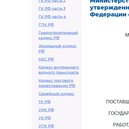
Министерст
ГК РФ часть 2
утвержденн
ГК РФ часть 3
Федерации о
ГК РФ часть 4
ГПК РФ
Градостроительный
М
кодекс РФ
Жилищный кодекс
РФ
КАС РФ
Кодекс внутреннего
водного транспорта
Кодекс торгового
мореплавания РФ
Семейный кодекс
ТК РФ
ПОСТАВЩ
УИК РФ
ГОСУДАР
УК РФ
РАБОТ
УПК РФ