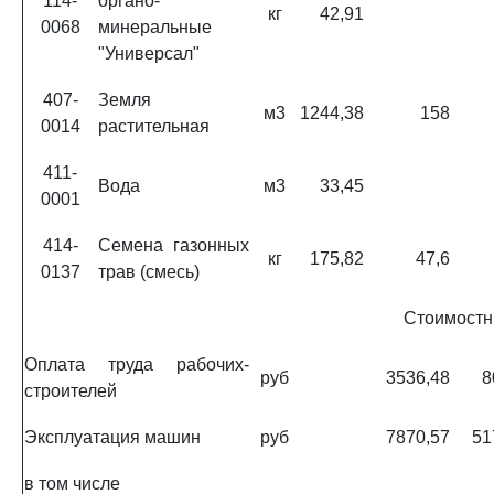
114-
органо-
кг
42,91
0068
минеральные
"Универсал"
407-
Земля
м3
1244,38
158
0014
растительная
411-
Вода
м3
33,45
0001
414-
Семена газонных
кг
175,82
47,6
0137
трав (смесь)
Стоимостн
Оплата труда рабочих-
руб
3536,48
8
строителей
Эксплуатация машин
руб
7870,57
51
в том числе