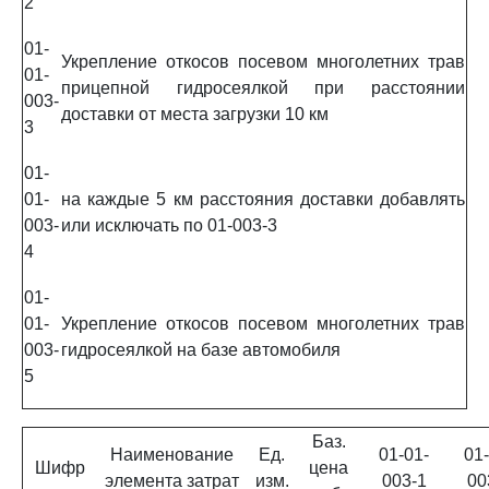
2
01-
Укрепление откосов посевом многолетних трав
01-
прицепной гидросеялкой при расстоянии
003-
доставки от места загрузки 10 км
3
01-
01-
на каждые 5 км расстояния доставки добавлять
003-
или исключать по 01-003-3
4
01-
01-
Укрепление откосов посевом многолетних трав
003-
гидросеялкой на базе автомобиля
5
Баз.
Наименование
Ед.
01-01-
01-
Шифр
цена
элемента затрат
изм.
003-1
00