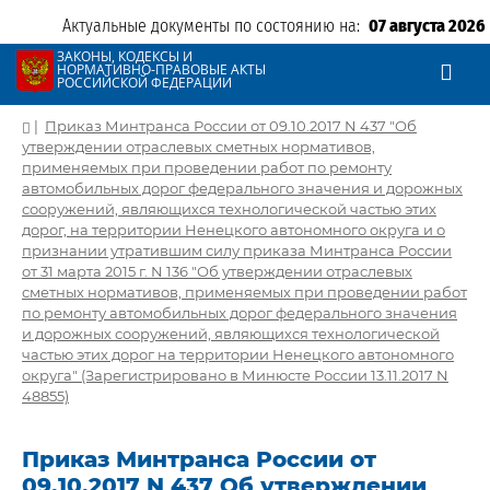
Актуальные документы по состоянию на:
07 августа 2026
ЗАКОНЫ, КОДЕКСЫ И
НОРМАТИВНО-ПРАВОВЫЕ АКТЫ
РОССИЙСКОЙ ФЕДЕРАЦИИ
|
Приказ Минтранса России от 09.10.2017 N 437 "Об
утверждении отраслевых сметных нормативов,
применяемых при проведении работ по ремонту
автомобильных дорог федерального значения и дорожных
сооружений, являющихся технологической частью этих
дорог, на территории Ненецкого автономного округа и о
признании утратившим силу приказа Минтранса России
от 31 марта 2015 г. N 136 "Об утверждении отраслевых
сметных нормативов, применяемых при проведении работ
по ремонту автомобильных дорог федерального значения
и дорожных сооружений, являющихся технологической
частью этих дорог на территории Ненецкого автономного
округа" (Зарегистрировано в Минюсте России 13.11.2017 N
48855)
Приказ Минтранса России от
09.10.2017 N 437 Об утверждении