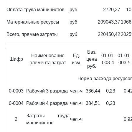
Оплата труда машинистов
руб
2720,37
10
Материальные ресурсы
руб
209043,37
1966
Всего, прямые затраты
руб
220450,42
2025
Баз.
Наименование
Ед.
01-01-
01-01-
Шифр
цена
элемента затрат
изм.
003-4
003-5
руб.
Норма расхода ресурсо
0-0003
Рабочий 3 разряда
чел.-ч
336,44
0,23
0,4
0-0004
Рабочий 4 разряда
чел.-ч
384,51
0,23
Затраты труда
2
чел.-ч
0,9
машинистов