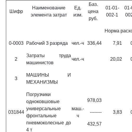
Баз.
Наименование
Ед.
01-01-
01-
Шифр
цена
элемента затрат
изм.
002-1
00
руб.
Норма расх
0-0003
Рабочий 3 разряда
чел.-ч
336,44
7,91
Затраты труда
2
чел.-ч
20,02
машинистов
МАШИНЫ И
3
МЕХАНИЗМЫ
Погрузчики
978,03
одноковшовые
универсальные
маш.-
031844
--------
3,83
фронтальные
ч
пневмоколесные до
432,57
4 т