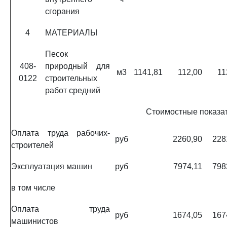
сгорания
4
МАТЕРИАЛЫ
Песок
408-
природный для
м3
1141,81
112,00
11
0122
строительных
работ средний
Стоимостные показа
Оплата труда рабочих-
руб
2260,90
228
строителей
Эксплуатация машин
руб
7974,11
798
в том числе
Оплата труда
руб
1674,05
167
машинистов