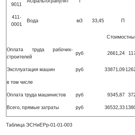
Асфальтогранулят
т
9011
411-
Вода
м3
33,45
П
0001
Стоимостны
Оплата труда рабочих-
руб
2661,24
11
строителей
Эксплуатация машин
руб
33871,09
126
в том числе
Оплата труда машинистов
руб
9345,87
37
Всего, прямые затраты
руб
36532,33
138
Таблица ЭСНиЕРр-01-01-003