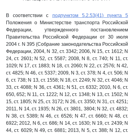
В соответствии с
подпунктом 5.2.53(41) пункта 5
Положения о Министерстве транспорта Российской
Федерации, утвержденного постановлением
Правительства Российской Федерации от 30 июля
2004 г. N 395 (Собрание законодательства Российской
Федерации, 2004, N 32, ст. 3342; 2006, N 15, ст. 1612; N
24, ст. 2601; N 52, ст. 5587; 2008, N 8, ст. 740; N 11, ст.
1029; N 17, ст. 1883; N 18, ст. 2060; N 22, ст. 2576; N 42,
ст. 4825; N 46, ст. 5337; 2009, N 3, ст. 378; N 4, ст. 506; N
6, ст. 738; N 13, ст. 1558; N 18, ст. 2249; N 32, ст. 4046; N
33, ст. 4088; N 36, ст. 4361; N 51, ст. 6332; 2010, N 6, ст.
650, 652; N 11, ст. 1222; N 12, ст. 1348; N 13, ст. 1502; N
15, ст. 1805; N 25, ст. 3172; N 26, ст. 3350; N 31, ст. 4251;
2011, N 14, ст. 1935; N 26, ст. 3801, 3804; N 32, ст. 4832;
N 38, ст. 5389; N 46, ст. 6526; N 47, ст. 6660; N 48, ст.
6922; 2012, N 6, ст. 686; N 14, ст. 1630; N 19, ст. 2439; N
44, ст. 6029; N 49, ст. 6881; 2013, N 5, ст. 388; N 12, ст.