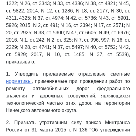
1322; N 26, ст. 3343; N 33, ст. 4386; N 38, ст. 4821; N 45,
ст. 5822; 2014, N 12, ст. 1286; N 18, ст. 2177; N 30, ст.
4311, 4325; N 37, ст. 4974; N 42, ст. 5736; N 43, ст. 5901,
5926; 2015, N 2, ст. 491; N 16, ст. 2394; N 17, ст. 2571; N
20, ст. 2925; N 38, ст. 5300; N 47, ст. 6605; N 49, ст. 6976;
2016, N 1, ст. 242; N 2, ст. 325; N 7, ст. 996, 997; N 16, ст.
2229; N 28, ст. 4741; N 37, ст. 5497; N 40, ст. 5752; N 42,
ст. 5929; 2017, N 10, ст. 1485; N 37, ст. 5539),
приказываю:
1. Утвердить прилагаемые отраслевые сметные
нормативы
, применяемые при проведении работ по
ремонту автомобильных дорог федерального
значения и дорожных сооружений, являющихся
технологической частью этих дорог, на территории
Ненецкого автономного округа.
2. Признать утратившим силу приказ Минтранса
России от 31 марта 2015 г. N 136 "Об утверждении