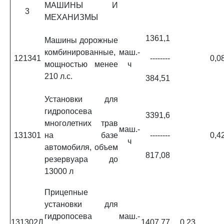
МАШИНЫ И
3
МЕХАНИЗМЫ
1361,1
Машины дорожные
комбинированные,
маш.-
121341
--------
0,0
мощностью менее
ч
210 л.с.
384,51
Установки для
гидропосева
3391,6
многолетних трав
маш.-
131301
на базе
--------
0,4
ч
автомобиля, объем
817,08
резервуара до
13000 л
Прицепные
установки для
гидропосева
маш.-
131302Д
1407,77
0,23