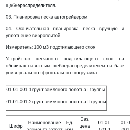
щебнераспределителя.
03. Планировка песка автогрейдером.
04. Окончательная планировка песка вручную и
уплотнение виброплитой.
Измеритель: 100 м3 подстилающего слоя
Устройство песчаного подстилающего слоя на
обочинах навесным щебнераспределителем на базе
универсального фронтального погрузчика:
01-01-001-1
грунт земляного полотна I группы
01-01-001-2
грунт земляного полотна II группы
Баз.
Наименование
Ед.
01-01-
01-0
Шифр
цена
элемента затрат
изм.
001-1
001