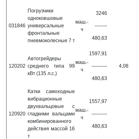
Погрузчики
3246
одноковшовые
маш.-
031846
универсальные
--------
ч
фронтальные
480,63
пневмоколесные 7 т
1597,91
Автогрейдеры
маш.-
120202
среднего типа 99
----------
4,08
ч
кВт (135 л.с.)
480,63
Катки самоходные
вибрационные
1557,97
двухвальцовые с
маш.-
120920
гладкими вальцами
----------
ч
комбинированного
480,63
действия массой 16
т