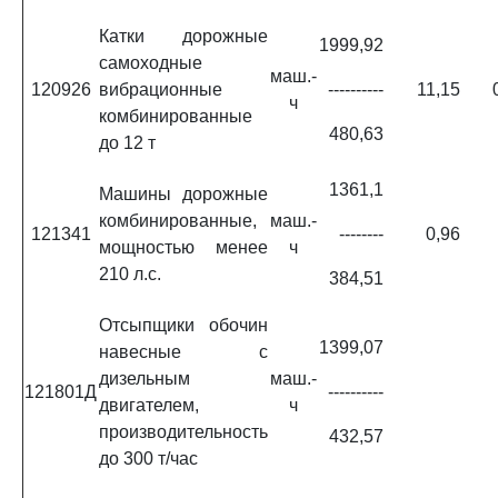
Катки дорожные
1999,92
самоходные
маш.-
120926
вибрационные
----------
11,15
ч
комбинированные
480,63
до 12 т
1361,1
Машины дорожные
комбинированные,
маш.-
121341
--------
0,96
мощностью менее
ч
210 л.с.
384,51
Отсыпщики обочин
1399,07
навесные с
дизельным
маш.-
121801Д
----------
двигателем,
ч
производительность
432,57
до 300 т/час