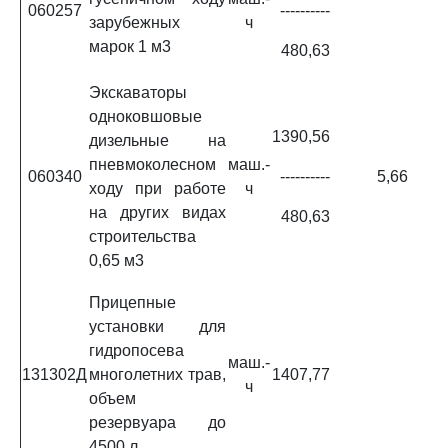
060257
----------
зарубежных
ч
марок 1 м3
480,63
Экскаваторы
одноковшовые
1390,56
дизельные на
пневмоколесном
маш.-
060340
----------
5,66
ходу при работе
ч
на других видах
480,63
строительства
0,65 м3
Прицепные
установки для
гидропосева
маш.-
131302Д
многолетних трав,
1407,77
ч
объем
резервуара до
4500 л