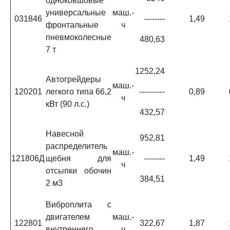
одноковшовые
универсальные
маш.-
031846
--------
1,49
фронтальные
ч
пневмоколесные
480,63
7 т
1252,24
Автогрейдеры
маш.-
120201
легкого типа 66,2
----------
0,89
ч
кВт (90 л.с.)
432,57
Навесной
952,81
распределитель
маш.-
121806Д
щебня для
--------
1,49
ч
отсыпки обочин
384,51
2 м3
Виброплита с
двигателем
маш.-
122801
322,67
1,87
внутреннего
ч