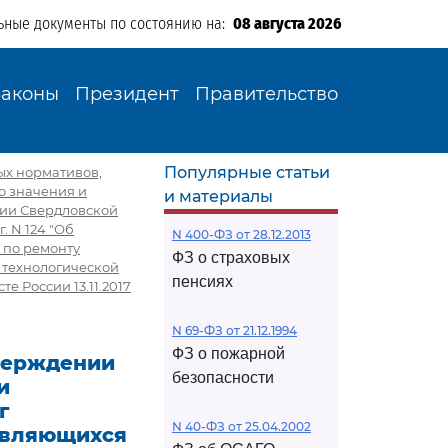
ьные документы по состоянию на:
08 августа 2026
Законы
Президент
Правительство
Популярные статьи
ых нормативов,
о значения и
и материалы
рии Свердловской
. N 124 "Об
N 400-ФЗ от 28.12.2013
 по ремонту
ФЗ о страховых
 технологической
пенсиях
е России 13.11.2017
N 69-ФЗ от 21.12.1994
ФЗ о пожарной
тверждении
безопасности
и
г
N 40-ФЗ от 25.04.2002
являющихся