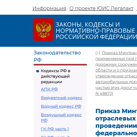
Информация
О проекте ЮИС Легалакт
ЗАКОНЫ, КОДЕКСЫ И
НОРМАТИВНО-ПРАВОВЫЕ 
РОССИЙСКОЙ ФЕДЕРАЦИ
Законодательство
|
Приказ Минтранс
применяемых при п
РФ
дорожных сооружени
области и о признан
Кодексы РФ в
утверждении отрас
действующей
редакции
автомобильных дор
частью этих дорог 
АПК РФ
N 48872)
Бюджетный кодекс
Водный кодекс РФ
Приказ Минт
Воздушный кодекс
отраслевых
РФ
проведении
ГК РФ часть 1
федерально