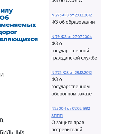
ФЗ об ОСАГО
силу
N 273-ФЗ от 29.12.2012
"Об
ФЗ об образовании
рименяемых
дорог
N 79-ФЗ от 27.07.2004
являющихся
ФЗ о
государственной
гражданской службе
N 275-ФЗ от 29.12.2012
ИИ
ФЗ о
государственном
оборонном заказе
N2300-1 от 07.02.1992
ЗППП
В,
О защите прав
потребителей
ОБИЛЬНЫХ