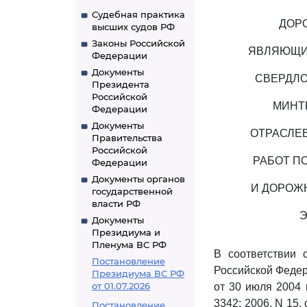
Судебная практика
ДОР
высших судов РФ
Законы Российской
ЯВЛЯЮЩИХ
Федерации
Документы
СВЕРДЛО
Президента
Российской
МИНТР
Федерации
Документы
ОТРАСЛЕ
Правительства
Российской
РАБОТ П
Федерации
Документы органов
И ДОРОЖ
государственной
власти РФ
Э
Документы
Президиума и
Пленума ВС РФ
В соответствии
Постановление
Российской Федер
Президиума ВС РФ
от 01.07.2026
от 30 июля 2004 
3342; 2006, N 15, с
Постановление