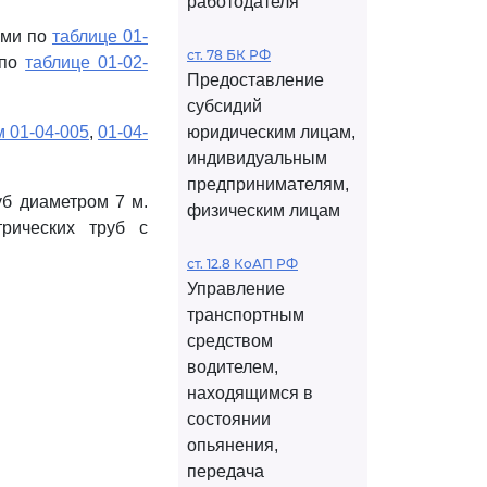
работодателя
ами по
таблице 01-
ст. 78 БК РФ
 по
таблице 01-02-
Предоставление
субсидий
 01-04-005
,
01-04-
юридическим лицам,
индивидуальным
предпринимателям,
уб диаметром 7 м.
физическим лицам
рических труб с
ст. 12.8 КоАП РФ
Управление
транспортным
средством
водителем,
находящимся в
состоянии
опьянения,
передача