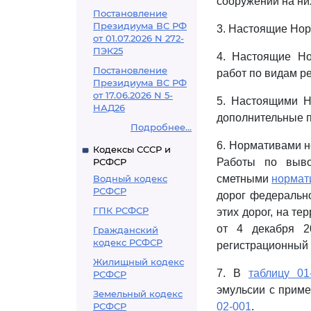
сооружений на ни
Постановление
Президиума ВС РФ
3. Настоящие Нор
от 01.07.2026 N 272-
ПЭК25
4. Настоящие Но
Постановление
работ по видам р
Президиума ВС РФ
от 17.06.2026 N 5-
5. Настоящими Н
НАД26
дополнительные 
Подробнее...
6. Нормативами н
Кодексы СССР и
РСФСР
Работы по выво
Водный кодекс
сметными
нормат
РСФСР
дорог федеральн
ГПК РСФСР
этих дорог, на т
от 4 декабря 2
Гражданский
кодекс РСФСР
регистрационный 
Жилищный кодекс
7. В
таблицу 01
РСФСР
эмульсии с приме
Земельный кодекс
РСФСР
02-001
.