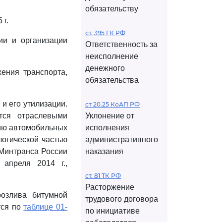
обязательству
 г.
ст. 395 ГК РФ
ии и организации
Ответственность за
неисполнение
денежного
ения транспорта,
обязательства
и его утилизации.
ст 20.25 КоАП РФ
тся отраслевыми
Уклонение от
ию автомобильных
исполнения
огической частью
административного
 Минтранса России
наказания
апреля 2014 г.,
ст. 81 ТК РФ
Расторжение
озлива битумной
трудового договора
тся по
таблице 01-
по инициативе