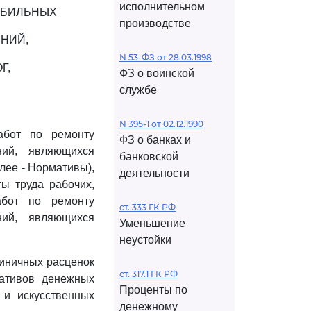
исполнительном
ОБИЛЬНЫХ
производстве
НИЙ,
N 53-ФЗ от 28.03.1998
Г,
ФЗ о воинской
службе
N 395-1 от 02.12.1990
абот по ремонту
ФЗ о банках и
ний, являющихся
банковской
лее - Нормативы),
деятельности
ты труда рабочих,
абот по ремонту
ст. 333 ГК РФ
ний, являющихся
Уменьшение
неустойки
иничных расценок
ст. 317.1 ГК РФ
ативов денежных
Проценты по
 и искусственных
денежному