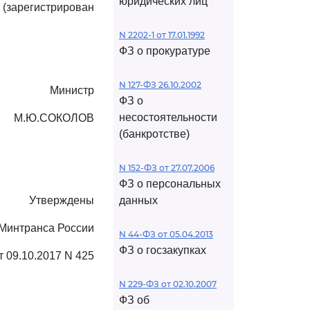
юридических лиц
 (зарегистрирован
N 2202-1 от 17.01.1992
ФЗ о прокуратуре
N 127-ФЗ 26.10.2002
Министр
ФЗ о
несостоятельности
М.Ю.СОКОЛОВ
(банкротстве)
N 152-ФЗ от 27.07.2006
ФЗ о персональных
Утверждены
данных
Минтранса России
N 44-ФЗ от 05.04.2013
ФЗ о госзакупках
т 09.10.2017 N 425
N 229-ФЗ от 02.10.2007
ФЗ об