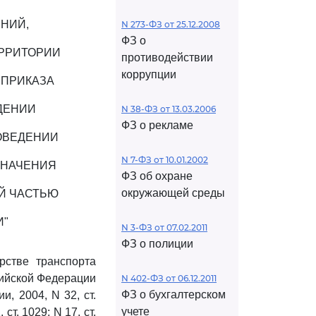
НИЙ,
N 273-ФЗ от 25.12.2008
ФЗ о
ЕРРИТОРИИ
противодействии
коррупции
 ПРИКАЗА
ЖДЕНИИ
N 38-ФЗ от 13.03.2006
ФЗ о рекламе
ОВЕДЕНИИ
N 7-ФЗ от 10.01.2002
ЗНАЧЕНИЯ
ФЗ об охране
окружающей среды
Й ЧАСТЬЮ
И"
N 3-ФЗ от 07.02.2011
ФЗ о полиции
стве транспорта
сийской Федерации
N 402-ФЗ от 06.12.2011
ФЗ о бухгалтерском
, 2004, N 32, ст.
учете
 ст. 1029; N 17, ст.