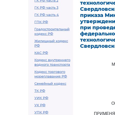
ГК РФ часть 2
технологиче
ГК РФ часть 3
Свердловск
приказа Мин
ГК РФ часть 4
утверждени
ГПК РФ
при провед
Градостроительный
федерально
кодекс РФ
технологиче
Жилищный кодекс
Свердловск
РФ
КАС РФ
Кодекс внутреннего
М
водного транспорта
Кодекс торгового
мореплавания РФ
Семейный кодекс
ТК РФ
УИК РФ
О
УК РФ
УПК РФ
ПРИМЕНЯ