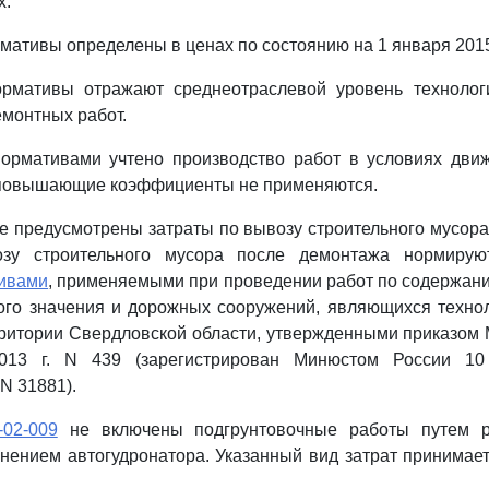
х.
мативы определены в ценах по состоянию на 1 января 2015
рмативы отражают среднеотраслевой уровень технолог
емонтных работ.
ормативами учтено производство работ в условиях движ
повышающие коэффициенты не применяются.
е предусмотрены затраты по вывозу строительного мусора 
зу строительного мусора после демонтажа нормирую
ивами
, применяемыми при проведении работ по содержан
ого значения и дорожных сооружений, являющихся технол
ерритории Свердловской области, утвержденными приказом
013 г. N 439 (зарегистрирован Минюстом России 10 
N 31881).
-02-009
не включены подгрунтовочные работы путем р
нением автогудронатора. Указанный вид затрат принимае