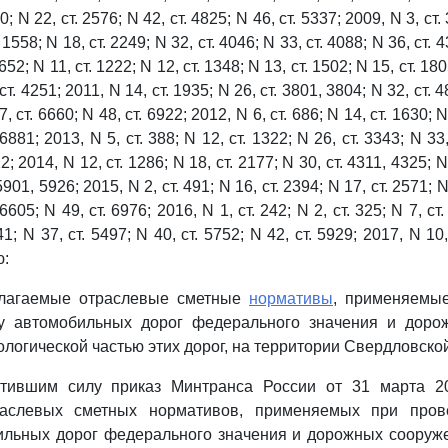
0; N 22, ст. 2576; N 42, ст. 4825; N 46, ст. 5337; 2009, N 3, ст. 
. 1558; N 18, ст. 2249; N 32, ст. 4046; N 33, ст. 4088; N 36, ст. 
652; N 11, ст. 1222; N 12, ст. 1348; N 13, ст. 1502; N 15, ст. 18
 ст. 4251; 2011, N 14, ст. 1935; N 26, ст. 3801, 3804; N 32, ст. 4
7, ст. 6660; N 48, ст. 6922; 2012, N 6, ст. 686; N 14, ст. 1630; N
 6881; 2013, N 5, ст. 388; N 12, ст. 1322; N 26, ст. 3343; N 33,
2; 2014, N 12, ст. 1286; N 18, ст. 2177; N 30, ст. 4311, 4325; N
 5901, 5926; 2015, N 2, ст. 491; N 16, ст. 2394; N 17, ст. 2571; N
 6605; N 49, ст. 6976; 2016, N 1, ст. 242; N 2, ст. 325; N 7, ст.
1; N 37, ст. 5497; N 40, ст. 5752; N 42, ст. 5929; 2017, N 10,
ю:
илагаемые отраслевые сметные
нормативы
, применяемы
у автомобильных дорог федерального значения и доро
логической частью этих дорог, на территории Свердловской
атившим силу приказ Минтранса России от 31 марта 2
раслевых сметных нормативов, применяемых при пров
ильных дорог федерального значения и дорожных сооруж