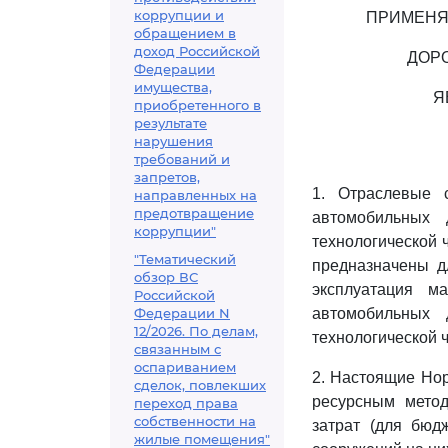
коррупции и
ПРИМЕНЯ
обращением в
доход Российской
ДОР
Федерации
имущества,
Я
приобретенного в
результате
нарушения
требований и
запретов,
1. Отраслевые 
направленных на
предотвращение
автомобильных 
коррупции"
технологической ч
"Тематический
предназначены дл
обзор ВС
эксплуатация м
Российской
Федерации N
автомобильных 
12/2026. По делам,
технологической ч
связанным с
оспариванием
2. Настоящие Но
сделок, повлекших
ресурсным мето
переход права
собственности на
затрат (для бюд
жилые помещения"