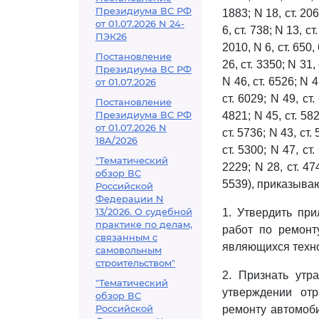
Президиума ВС РФ
1883; N 18, ст. 206
от 01.07.2026 N 24-
6, ст. 738; N 13, ст
ПЭК26
2010, N 6, ст. 650, 
Постановление
26, ст. 3350; N 31,
Президиума ВС РФ
N 46, ст. 6526; N 4
от 01.07.2026
ст. 6029; N 49, ст.
Постановление
Президиума ВС РФ
4821; N 45, ст. 582
от 01.07.2026 N
ст. 5736; N 43, ст.
18А/2026
ст. 5300; N 47, ст.
"Тематический
2229; N 28, ст. 474
обзор ВС
5539), приказыва
Российской
Федерации N
13/2026. О судебной
1. Утвердить пр
практике по делам,
работ по ремонт
связанным с
являющихся техно
самовольным
строительством"
2. Признать утр
"Тематический
утверждении от
обзор ВС
Российской
ремонту автомоб