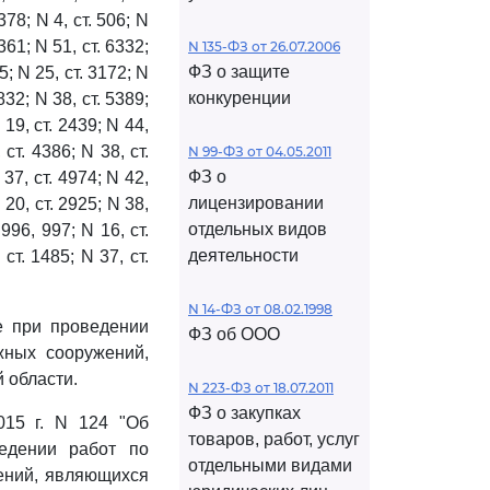
378; N 4, ст. 506; N
4361; N 51, ст. 6332;
N 135-ФЗ от 26.07.2006
ФЗ о защите
05; N 25, ст. 3172; N
конкуренции
832; N 38, ст. 5389;
 19, ст. 2439; N 44,
 ст. 4386; N 38, ст.
N 99-ФЗ от 04.05.2011
ФЗ о
 37, ст. 4974; N 42,
лицензировании
 20, ст. 2925; N 38,
отдельных видов
 996, 997; N 16, ст.
деятельности
 ст. 1485; N 37, ст.
N 14-ФЗ от 08.02.1998
е при проведении
ФЗ об ООО
жных сооружений,
 области.
N 223-ФЗ от 18.07.2011
ФЗ о закупках
015 г. N 124 "Об
товаров, работ, услуг
едении работ по
отдельными видами
ений, являющихся