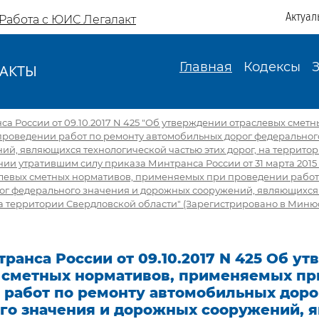
Актуал
Работа с ЮИС Легалакт
Главная
Кодексы
АКТЫ
И
а России от 09.10.2017 N 425 "Об утверждении отраслевых сметн
роведении работ по ремонту автомобильных дорог федеральног
й, являющихся технологической частью этих дорог, на террито
ии утратившим силу приказа Минтранса России от 31 марта 2015 г
левых сметных нормативов, применяемых при проведении работ
ог федерального значения и дорожных сооружений, являющихся
на территории Свердловской области" (Зарегистрировано в Минюст
ранса России от 09.10.2017 N 425 Об у
 сметных нормативов, применяемых пр
 работ по ремонту автомобильных доро
го значения и дорожных сооружений, 