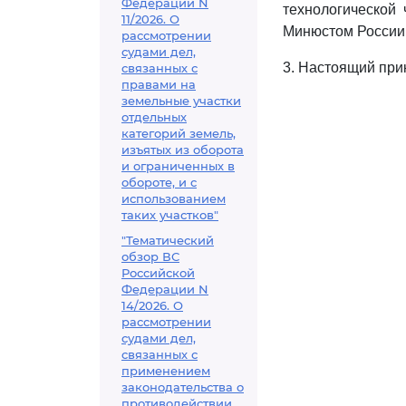
Федерации N
технологической 
11/2026. О
Минюстом России 7
рассмотрении
судами дел,
3. Настоящий прик
связанных с
правами на
земельные участки
отдельных
категорий земель,
изъятых из оборота
и ограниченных в
обороте, и с
использованием
таких участков"
"Тематический
обзор ВС
Российской
Федерации N
14/2026. О
рассмотрении
судами дел,
связанных с
применением
законодательства о
противодействии