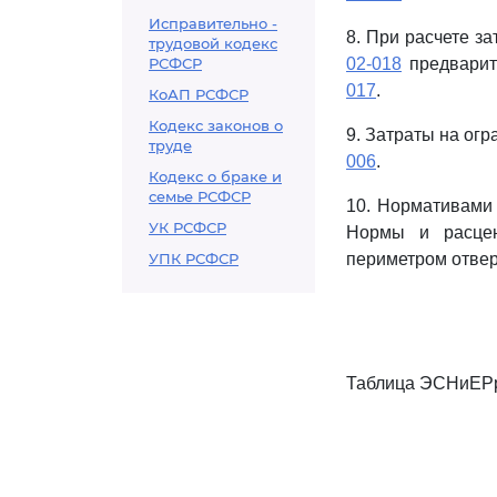
Исправительно -
8. При расчете з
трудовой кодекс
РСФСР
02-018
предварит
017
.
КоАП РСФСР
Кодекс законов о
9. Затраты на ог
труде
006
.
Кодекс о браке и
семье РСФСР
10. Нормативам
УК РСФСР
Нормы и расцен
УПК РСФСР
периметром отвер
Таблица ЭСНиЕРр