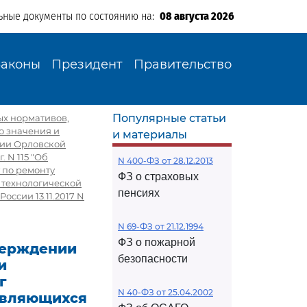
ьные документы по состоянию на:
08 августа 2026
Законы
Президент
Правительство
Популярные статьи
ых нормативов,
о значения и
и материалы
рии Орловской
 N 115 "Об
N 400-ФЗ от 28.12.2013
 по ремонту
ФЗ о страховых
 технологической
пенсиях
оссии 13.11.2017 N
N 69-ФЗ от 21.12.1994
ФЗ о пожарной
тверждении
безопасности
и
г
N 40-ФЗ от 25.04.2002
являющихся