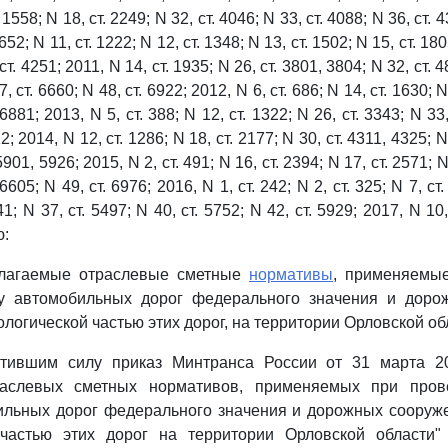
. 1558; N 18, ст. 2249; N 32, ст. 4046; N 33, ст. 4088; N 36, ст. 
652; N 11, ст. 1222; N 12, ст. 1348; N 13, ст. 1502; N 15, ст. 18
 ст. 4251; 2011, N 14, ст. 1935; N 26, ст. 3801, 3804; N 32, ст. 4
7, ст. 6660; N 48, ст. 6922; 2012, N 6, ст. 686; N 14, ст. 1630; N
 6881; 2013, N 5, ст. 388; N 12, ст. 1322; N 26, ст. 3343; N 33,
2; 2014, N 12, ст. 1286; N 18, ст. 2177; N 30, ст. 4311, 4325; N
 5901, 5926; 2015, N 2, ст. 491; N 16, ст. 2394; N 17, ст. 2571; N
 6605; N 49, ст. 6976; 2016, N 1, ст. 242; N 2, ст. 325; N 7, ст.
1; N 37, ст. 5497; N 40, ст. 5752; N 42, ст. 5929; 2017, N 10,
ю:
илагаемые отраслевые сметные
нормативы
, применяемы
у автомобильных дорог федерального значения и доро
логической частью этих дорог, на территории Орловской об
атившим силу приказ Минтранса России от 31 марта 2
раслевых сметных нормативов, применяемых при пров
ильных дорог федерального значения и дорожных сооруж
 частью этих дорог на территории Орловской области" 