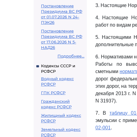
3. Настоящие Нор
Постановление
Президиума ВС РФ
от 01.07.2026 N 24-
4. Настоящие Но
ПЭК26
работ по видам р
Постановление
Президиума ВС РФ
5. Настоящими Н
от 17.06.2026 N 5-
дополнительные 
НАД26
Подробнее...
6. Нормативами н
Работы по выво
Кодексы СССР и
РСФСР
сметными
нормат
Водный кодекс
дорог федеральн
РСФСР
этих дорог, на т
ГПК РСФСР
декабря 2013 г. 
N 31937).
Гражданский
кодекс РСФСР
7. В
таблицу 01
Жилищный кодекс
эмульсии с приме
РСФСР
02-001
.
Земельный кодекс
РСФСР