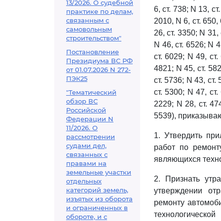
13/2026. О судебной
6, ст. 738; N 13, ст
практике по делам,
связанным с
2010, N 6, ст. 650, 
самовольным
26, ст. 3350; N 31,
строительством"
N 46, ст. 6526; N 4
Постановление
ст. 6029; N 49, ст.
Президиума ВС РФ
4821; N 45, ст. 582
от 01.07.2026 N 272-
ПЭК25
ст. 5736; N 43, ст.
ст. 5300; N 47, ст.
"Тематический
обзор ВС
2229; N 28, ст. 474
Российской
5539), приказыва
Федерации N
11/2026. О
1. Утвердить пр
рассмотрении
судами дел,
работ по ремонт
связанных с
являющихся техно
правами на
земельные участки
2. Признать утр
отдельных
категорий земель,
утверждении от
изъятых из оборота
ремонту автомоб
и ограниченных в
технологической
обороте, и с