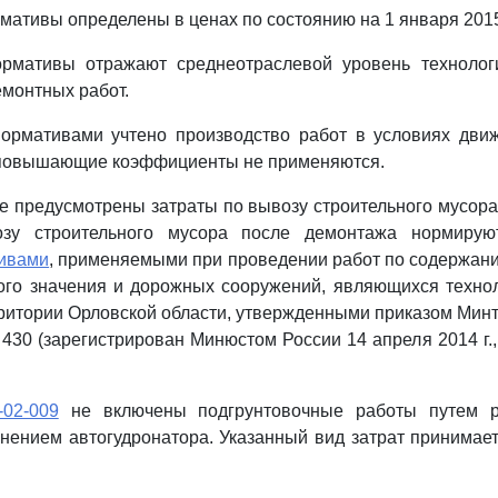
мативы определены в ценах по состоянию на 1 января 2015
рмативы отражают среднеотраслевой уровень технолог
емонтных работ.
ормативами учтено производство работ в условиях движ
повышающие коэффициенты не применяются.
е предусмотрены затраты по вывозу строительного мусора 
зу строительного мусора после демонтажа нормирую
ивами
, применяемыми при проведении работ по содержан
ого значения и дорожных сооружений, являющихся технол
ерритории Орловской области, утвержденными приказом Минт
N 430 (зарегистрирован Минюстом России 14 апреля 2014 г.
-02-009
не включены подгрунтовочные работы путем р
нением автогудронатора. Указанный вид затрат принимае