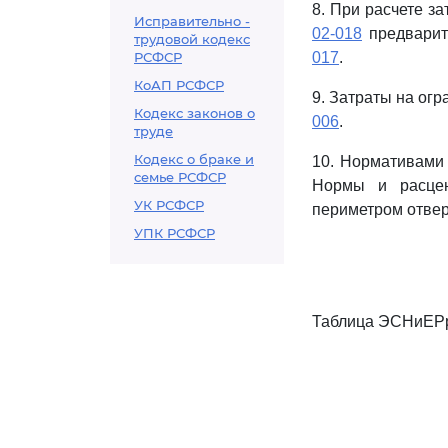
8. При расчете з
Исправительно -
02-018
предварит
трудовой кодекс
РСФСР
017
.
КоАП РСФСР
9. Затраты на ог
Кодекс законов о
006
.
труде
Кодекс о браке и
10. Нормативам
семье РСФСР
Нормы и расцен
УК РСФСР
периметром отвер
УПК РСФСР
Таблица ЭСНиЕРр