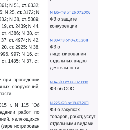
4361; N 51, ст. 6332;
05; N 25, ст. 3172; N
N 135-ФЗ от 26.07.2006
ФЗ о защите
832; N 38, ст. 5389;
конкуренции
 19, ст. 2439; N 44,
 ст. 4386; N 38, ст.
 37, ст. 4974; N 42,
N 99-ФЗ от 04.05.2011
ФЗ о
 20, ст. 2925; N 38,
лицензировании
 996, 997; N 16, ст.
отдельных видов
 ст. 1485; N 37, ст.
деятельности
е при проведении
N 14-ФЗ от 08.02.1998
жных сооружений,
ФЗ об ООО
ласти.
N 223-ФЗ от 18.07.2011
015 г. N 115 "Об
ФЗ о закупках
едении работ по
товаров, работ, услуг
ений, являющихся
отдельными видами
(зарегистрирован