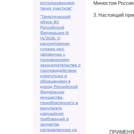
использованием
Минюстом России 5
таких участков"
3. Настоящий прик
"Тематический
обзор ВС
Российской
Федерации N
14/2026. О
рассмотрении
судами дел,
связанных с
применением
законодательства о
противодействии
коррупции и
обращением в
доход Российской
Федерации
имущества,
приобретенного в
результате
нарушения
требований и
запретов,
направленных на
ПРИМЕНЯ