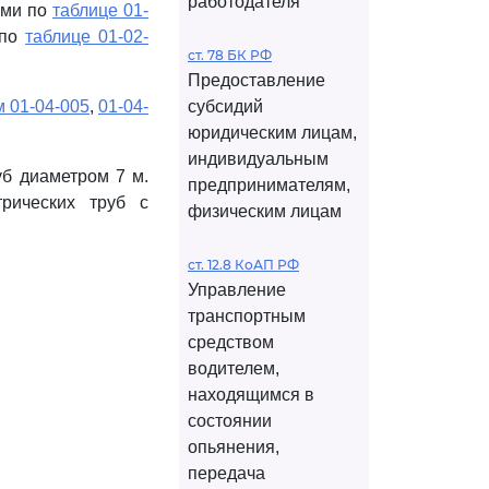
работодателя
ами по
таблице 01-
 по
таблице 01-02-
ст. 78 БК РФ
Предоставление
 01-04-005
,
01-04-
субсидий
юридическим лицам,
индивидуальным
уб диаметром 7 м.
предпринимателям,
рических труб с
физическим лицам
ст. 12.8 КоАП РФ
Управление
транспортным
средством
водителем,
находящимся в
состоянии
опьянения,
передача