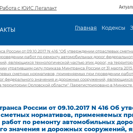
Актуал
Работа с ЮИС Легалакт
Главная
Кодексы
АКТЫ
И
а России от 09.10.2017 N 416 "Об утверждении отраслевых сметн
роведении работ по ремонту автомобильных дорог федеральног
й, являющихся технологической частью этих дорог, на террито
ии утратившим силу приказа Минтранса России от 31 марта 2015 г.
левых сметных нормативов, применяемых при проведении работ
ог федерального значения и дорожных сооружений, являющихся
на территории Орловской области" (Зарегистрировано в Минюсте Р
ранса России от 09.10.2017 N 416 Об у
 сметных нормативов, применяемых пр
 работ по ремонту автомобильных доро
го значения и дорожных сооружений, 