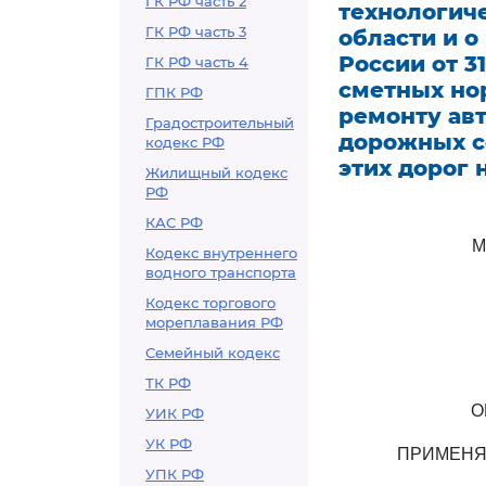
ГК РФ часть 2
технологиче
ГК РФ часть 3
области и 
России от 3
ГК РФ часть 4
сметных но
ГПК РФ
ремонту ав
Градостроительный
дорожных с
кодекс РФ
этих дорог 
Жилищный кодекс
РФ
КАС РФ
М
Кодекс внутреннего
водного транспорта
Кодекс торгового
мореплавания РФ
Семейный кодекс
ТК РФ
О
УИК РФ
УК РФ
ПРИМЕНЯ
УПК РФ