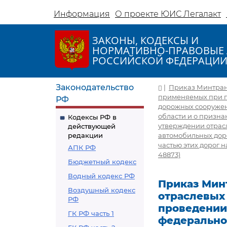
Информация
О проекте ЮИС Легалакт
ЗАКОНЫ, КОДЕКСЫ И
НОРМАТИВНО-ПРАВОВЫЕ 
РОССИЙСКОЙ ФЕДЕРАЦИ
Законодательство
|
Приказ Минтранс
применяемых при п
РФ
дорожных сооружени
области и о признан
Кодексы РФ в
утверждении отрас
действующей
редакции
автомобильных дор
частью этих дорог 
АПК РФ
48873)
Бюджетный кодекс
Водный кодекс РФ
Приказ Минт
Воздушный кодекс
отраслевых
РФ
проведении
ГК РФ часть 1
федерально