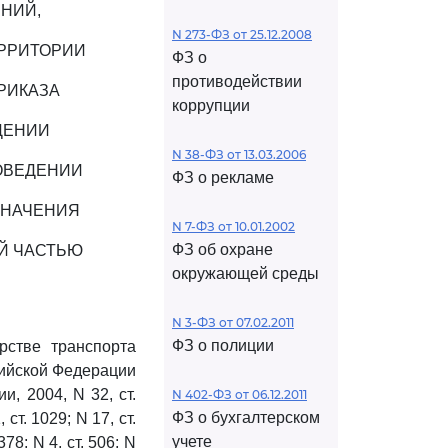
НИЙ,
N 273-ФЗ от 25.12.2008
ЕРРИТОРИИ
ФЗ о
противодействии
РИКАЗА
коррупции
ЖДЕНИИ
N 38-ФЗ от 13.03.2006
ОВЕДЕНИИ
ФЗ о рекламе
ЗНАЧЕНИЯ
N 7-ФЗ от 10.01.2002
ФЗ об охране
Й ЧАСТЬЮ
окружающей среды
N 3-ФЗ от 07.02.2011
ФЗ о полиции
стве транспорта
сийской Федерации
, 2004, N 32, ст.
N 402-ФЗ от 06.12.2011
ФЗ о бухгалтерском
 ст. 1029; N 17, ст.
учете
378; N 4, ст. 506; N