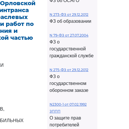
ФЗ об ОСАГО
и Орловской
Минтранса
N 273-ФЗ от 29.12.2012
траслевых
ФЗ об образовании
и работ по
ния и
N 79-ФЗ от 27.07.2004
ой частью
ФЗ о
государственной
гражданской службе
ИИ
N 275-ФЗ от 29.12.2012
ФЗ о
государственном
оборонном заказе
N2300-1 от 07.02.1992
В,
ЗППП
О защите прав
ОБИЛЬНЫХ
потребителей