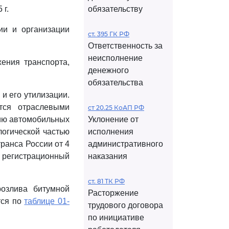
 г.
обязательству
ии и организации
ст. 395 ГК РФ
Ответственность за
неисполнение
ения транспорта,
денежного
обязательства
и его утилизации.
тся отраслевыми
ст 20.25 КоАП РФ
ию автомобильных
Уклонение от
огической частью
исполнения
ранса России от 4
административного
, регистрационный
наказания
ст. 81 ТК РФ
озлива битумной
Расторжение
тся по
таблице 01-
трудового договора
по инициативе