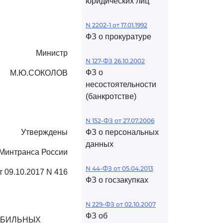
юридических лиц
N 2202-1 от 17.01.1992
ФЗ о прокуратуре
Министр
N 127-ФЗ 26.10.2002
ФЗ о
М.Ю.СОКОЛОВ
несостоятельности
(банкротстве)
N 152-ФЗ от 27.07.2006
Утверждены
ФЗ о персональных
данных
Минтранса России
N 44-ФЗ от 05.04.2013
т 09.10.2017 N 416
ФЗ о госзакупках
N 229-ФЗ от 02.10.2007
ФЗ об
ОБИЛЬНЫХ