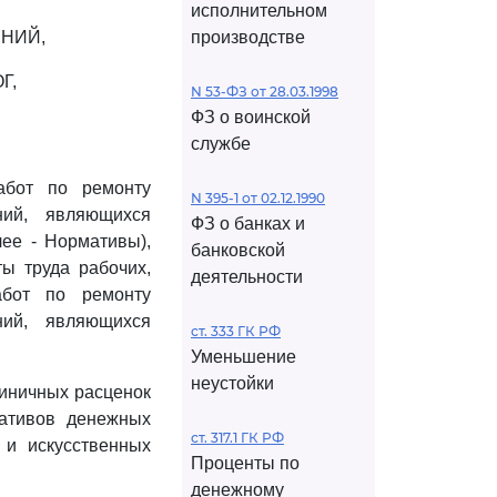
исполнительном
НИЙ,
производстве
Г,
N 53-ФЗ от 28.03.1998
ФЗ о воинской
службе
абот по ремонту
N 395-1 от 02.12.1990
ний, являющихся
ФЗ о банках и
лее - Нормативы),
банковской
ты труда рабочих,
деятельности
абот по ремонту
ний, являющихся
ст. 333 ГК РФ
Уменьшение
неустойки
иничных расценок
ативов денежных
ст. 317.1 ГК РФ
 и искусственных
Проценты по
денежному