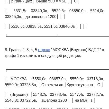
│ │В границах: │ Выше 500 AMSL │ │ C │
│ │5531,5с 03840,0в, 5529,5с 03850,0в, 5514,0с
03845,0в, │до эшелона 1200│ │ │
│ │5516,6с 03838,5в, 5531,5с 03840,0в │ │ │ │
└──────────────────┴──────────────────
8. Графы 2, 3, 4, 5
строки
"МОСКВА (Внуково) ВДПП" в
графе 1 изложить в следующей редакции:
┌──────────────────┬──────────────────
│ МОСКВА │5550,0с 03657,0в, 5550,0с 03716,0в,
5550,0с 03723,8в, │ От земли до │Круглосуточно │ C │
│ (Внуково) │5548,2с 03723,4в, 5547,4с 03722,7в,
5546,8с 03722,5в, │ эшелона 1200 │ │ на МВЛ, в │