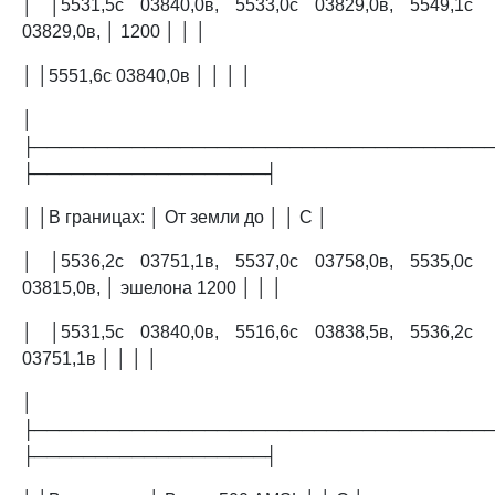
│ │5531,5с 03840,0в, 5533,0с 03829,0в, 5549,1с
03829,0в, │ 1200 │ │ │
│ │5551,6с 03840,0в │ │ │ │
│
├─────────────────────────────────────
├───────────────────┤
│ │В границах: │ От земли до │ │ C │
│ │5536,2с 03751,1в, 5537,0с 03758,0в, 5535,0с
03815,0в, │ эшелона 1200 │ │ │
│ │5531,5с 03840,0в, 5516,6с 03838,5в, 5536,2с
03751,1в │ │ │ │
│
├─────────────────────────────────────
├───────────────────┤