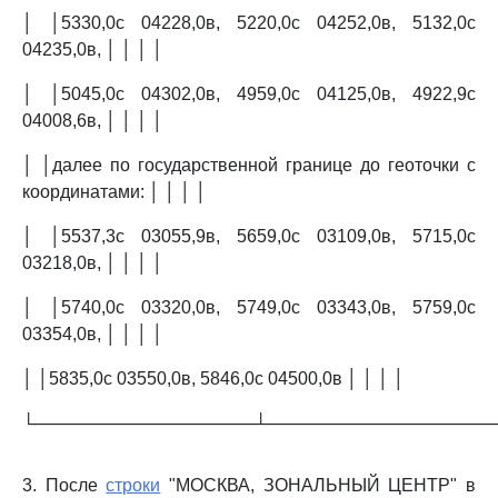
│ │5330,0с 04228,0в, 5220,0с 04252,0в, 5132,0с
04235,0в, │ │ │ │
│ │5045,0с 04302,0в, 4959,0с 04125,0в, 4922,9с
04008,6в, │ │ │ │
│ │далее по государственной границе до геоточки с
координатами: │ │ │ │
│ │5537,3с 03055,9в, 5659,0с 03109,0в, 5715,0с
03218,0в, │ │ │ │
│ │5740,0с 03320,0в, 5749,0с 03343,0в, 5759,0с
03354,0в, │ │ │ │
│ │5835,0с 03550,0в, 5846,0с 04500,0в │ │ │ │
└──────────────────┴──────────────────
3. После
строки
"МОСКВА, ЗОНАЛЬНЫЙ ЦЕНТР" в