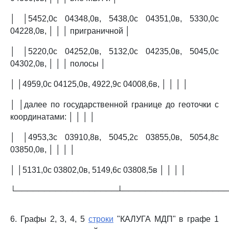
│ │5452,0с 04348,0в, 5438,0с 04351,0в, 5330,0с
04228,0в, │ │ │ приграничной │
│ │5220,0с 04252,0в, 5132,0с 04235,0в, 5045,0с
04302,0в, │ │ │ полосы │
│ │4959,0с 04125,0в, 4922,9с 04008,6в, │ │ │ │
│ │далее по государственной границе до геоточки с
координатами: │ │ │ │
│ │4953,3с 03910,8в, 5045,2с 03855,0в, 5054,8с
03850,0в, │ │ │ │
│ │5131,0с 03802,0в, 5149,6с 03808,5в │ │ │ │
└──────────────────┴──────────────────
6. Графы 2, 3, 4, 5
строки
"КАЛУГА МДП" в графе 1