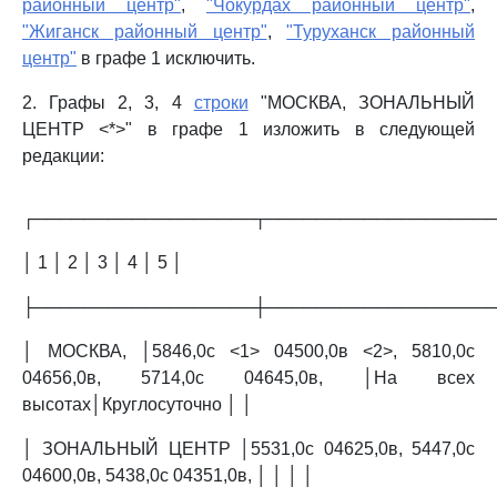
районный центр"
,
"Чокурдах районный центр"
,
"Жиганск районный центр"
,
"Туруханск районный
центр"
в графе 1 исключить.
2. Графы 2, 3, 4
строки
"МОСКВА, ЗОНАЛЬНЫЙ
ЦЕНТР <*>" в графе 1 изложить в следующей
редакции:
┌──────────────────┬──────────────────
│ 1 │ 2 │ 3 │ 4 │ 5 │
├──────────────────┼──────────────────
│ МОСКВА, │5846,0с <1> 04500,0в <2>, 5810,0с
04656,0в, 5714,0с 04645,0в, │На всех
высотах│Круглосуточно │ │
│ ЗОНАЛЬНЫЙ ЦЕНТР │5531,0с 04625,0в, 5447,0с
04600,0в, 5438,0с 04351,0в, │ │ │ │