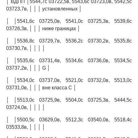
│ ВДПП │5544,7с 03722,5в, 5543,6с 03723,0в, 5542,5с
03723,7в, │ │ │ установленных │
│ │5541,6с 03725,0в, 5541,0с 03725,3в, 5539,6с
03726,3в, │ │ │ ниже границах │
│ │5536,8с 03729,7в, 5536,2с 03730,2в, 5535,8с
03730,7в, │ │ │ │
│ │5535,6с 03731,4в, 5534,6с 03736,0в, 5534,5с
03737,2в, │ │ │ G │
│ │5534,0с 03737,0в, 5521,0с 03732,0в, 5513,0с
03731,0в, │ │ │ вне класса C │
│ │5513,0с 03725,9в, 5504,0с 03725,3в, 5444,5с
03724,0в, │ │ │ │
│ │5500,5с 03629,0в, 5512,3с 03540,0в, 5518,4с
03533,8в, │ │ │ │