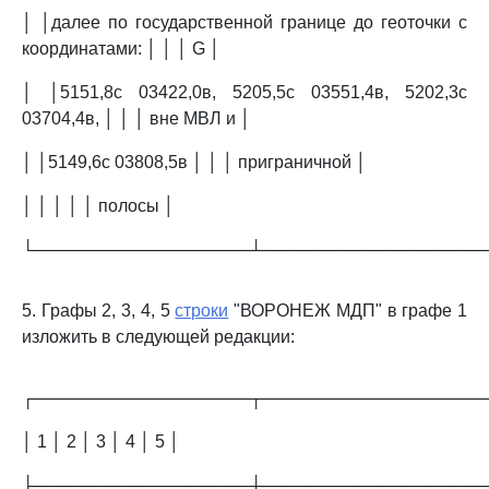
│ │далее по государственной границе до геоточки с
координатами: │ │ │ G │
│ │5151,8с 03422,0в, 5205,5с 03551,4в, 5202,3с
03704,4в, │ │ │ вне МВЛ и │
│ │5149,6с 03808,5в │ │ │ приграничной │
│ │ │ │ │ полосы │
└──────────────────┴──────────────────
5. Графы 2, 3, 4, 5
строки
"ВОРОНЕЖ МДП" в графе 1
изложить в следующей редакции:
┌──────────────────┬──────────────────
│ 1 │ 2 │ 3 │ 4 │ 5 │
├──────────────────┼──────────────────