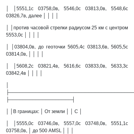
│ │5551,1с 03758,0в, 5546,0с 03813,0в, 5548,6с
03826,7в, далее │ │ │ │
│ │против часовой стрелки радиусом 25 км с центром
5553,0с │ │ │ │
│ │03804,0в, до геоточки 5605,4с 03813,6в, 5605,5с
03814,0в, │ │ │ │
│ │5608,2с 03821,4в, 5616,6с 03833,0в, 5633,3с
03842,4в │ │ │ │
│
├─────────────────────────────────────
├───────────────────┤
│ │В границах: │ От земли │ │ C │
│ │5555,0с 03746,0в, 5557,0с 03748,0в, 5551,1с
03758,0в, │ до 500 AMSL │ │ │