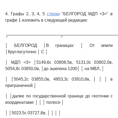
4. Графы 2, 3, 4, 5
строки
"БЕЛГОРОД МДП <3>" в
графе 1 изложить в следующей редакции:
┌──────────────────┬──────────────────
│ БЕЛГОРОД │В границах: │ От земли
│Круглосуточно │ C │
│ МДП <3> │5149,6с 03808,5в, 5131,0с 03802,0в,
5054,8с 03850,0в, │до эшелона 1200│ │ на МВЛ, │
│ │5045,2с 03855,0в, 4953,3с 03910,8в, │ │ │ в
приграничной │
│ │далее по государственной границе до геоточки с
координатами: │ │ │ полосе │
│ │5023,5с 03727,8в, │ │ │ │