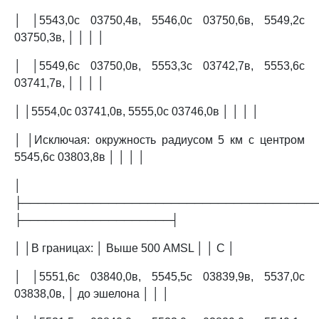
│ │5543,0с 03750,4в, 5546,0с 03750,6в, 5549,2с
03750,3в, │ │ │ │
│ │5549,6с 03750,0в, 5553,3с 03742,7в, 5553,6с
03741,7в, │ │ │ │
│ │5554,0с 03741,0в, 5555,0с 03746,0в │ │ │ │
│ │Исключая: окружность радиусом 5 км с центром
5545,6с 03803,8в │ │ │ │
│
├─────────────────────────────────────
├───────────────────┤
│ │В границах: │ Выше 500 AMSL │ │ C │
│ │5551,6с 03840,0в, 5545,5с 03839,9в, 5537,0с
03838,0в, │ до эшелона │ │ │