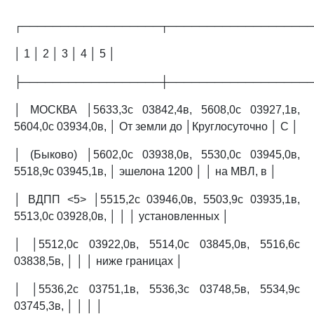
┌──────────────────┬──────────────────
│ 1 │ 2 │ 3 │ 4 │ 5 │
├──────────────────┼──────────────────
│ МОСКВА │5633,3с 03842,4в, 5608,0с 03927,1в,
5604,0с 03934,0в, │ От земли до │Круглосуточно │ C │
│ (Быково) │5602,0с 03938,0в, 5530,0с 03945,0в,
5518,9с 03945,1в, │ эшелона 1200 │ │ на МВЛ, в │
│ ВДПП <5> │5515,2с 03946,0в, 5503,9с 03935,1в,
5513,0с 03928,0в, │ │ │ установленных │
│ │5512,0с 03922,0в, 5514,0с 03845,0в, 5516,6с
03838,5в, │ │ │ ниже границах │
│ │5536,2с 03751,1в, 5536,3с 03748,5в, 5534,9с
03745,3в, │ │ │ │