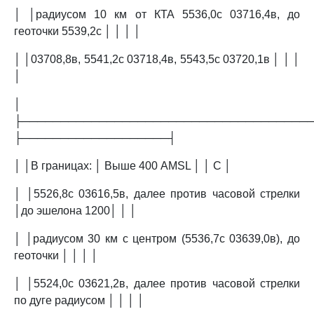
│ │радиусом 10 км от КТА 5536,0с 03716,4в, до
геоточки 5539,2с │ │ │ │
│ │03708,8в, 5541,2с 03718,4в, 5543,5с 03720,1в │ │ │
│
│
├─────────────────────────────────────
├───────────────────┤
│ │В границах: │ Выше 400 AMSL │ │ C │
│ │5526,8с 03616,5в, далее против часовой стрелки
│до эшелона 1200│ │ │
│ │радиусом 30 км с центром (5536,7с 03639,0в), до
геоточки │ │ │ │
│ │5524,0с 03621,2в, далее против часовой стрелки
по дуге радиусом │ │ │ │