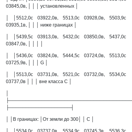
03845,0в, │ │ │ установленных │
│ │5512,0с 03922,0в, 5513,0с 03928,0в, 5503,9с
03935,1в, │ │ │ ниже границах │
│ │5439,5с 03913,0в, 5432,0с 03850,0в, 5437,0с
03847,0в, │ │ │ │
│ │5436,0с 03824,0в, 5444,5с 03724,0в, 5513,0с
03725,9в, │ │ │ G │
│ │5513,0с 03731,0в, 5521,0с 03732,0в, 5534,0с
03737,0в │ │ │ вне класса C │
│
├─────────────────────────────────────
├───────────────────┤
│ │В границах: │От земли до 300│ │ C │
│ │5534,0с 03737,0в, 5534,9с 03745,3в, 5536,3с