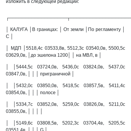
изложить в следующей редакции:
┌──────────────────┬──────────────────
│ КАЛУГА │В границах: │ От земли │По регламенту │
C │
│ МДП │5518,4с 03533,8в, 5512,3с 03540,0в, 5500,5с
03629,0в, │до эшелона 1200│ │ на МВЛ, в │
│ │5444,5с 03724,0в, 5436,0с 03824,0в, 5437,0с
03847,0в, │ │ │ приграничной │
│ │5432,0с 03850,0в, 5418,5с 03857,5в, 5411,4с
03854,0в, │ │ │ полосе │
│ │5334,7с 03852,0в, 5259,0с 03826,0в, 5211,0с
03855,0в, │ │ │ │
│ │5149,6с 03808,5в, 5202,3с 03704,4в, 5205,5с
03551,4в, │ │ │ G │