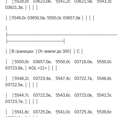
│ │5528,0с 03623,0в, 5541,2с 03621,5в, 5543,3с
03621,3в, │ │ │ │
│ │5549,0с 03650,0в, 5550,0с 03657,0в │ │ │ │
│
├─────────────────────────────────────
├───────────────────┤
│ │В границах: │От земли до 300│ │ C │
│ │5550,0с 03657,0в, 5550,0с 03716,0в, 5550,0с
03723,8в, │ AGL <11> │ │ │
│ │5548,2с 03723,4в, 5547,4с 03722,7в, 5546,8с
03722,5в, │ │ │ │
│ │5544,7с 03722,5в, 5543,6с 03723,0в, 5542,5с
03723,7в, │ │ │ │
│ │5541,6с 03725,0в, 5541,0с 03725,3в, 5539,6с