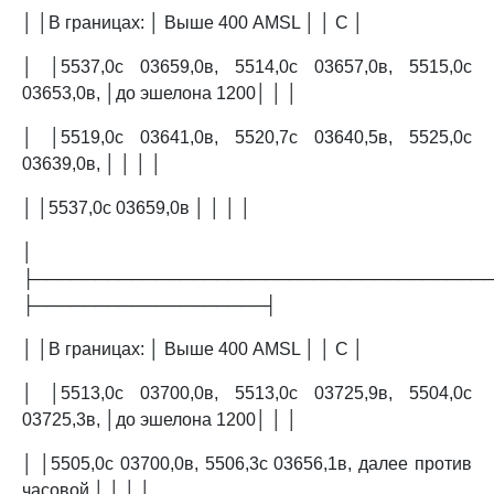
│ │В границах: │ Выше 400 AMSL │ │ C │
│ │5537,0с 03659,0в, 5514,0с 03657,0в, 5515,0с
03653,0в, │до эшелона 1200│ │ │
│ │5519,0с 03641,0в, 5520,7с 03640,5в, 5525,0с
03639,0в, │ │ │ │
│ │5537,0с 03659,0в │ │ │ │
│
├─────────────────────────────────────
├───────────────────┤
│ │В границах: │ Выше 400 AMSL │ │ C │
│ │5513,0с 03700,0в, 5513,0с 03725,9в, 5504,0с
03725,3в, │до эшелона 1200│ │ │
│ │5505,0с 03700,0в, 5506,3с 03656,1в, далее против
часовой │ │ │ │