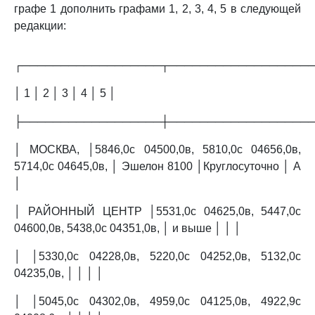
графе 1 дополнить графами 1, 2, 3, 4, 5 в следующей
редакции:
┌──────────────────┬──────────────────
│ 1 │ 2 │ 3 │ 4 │ 5 │
├──────────────────┼──────────────────
│ МОСКВА, │5846,0с 04500,0в, 5810,0с 04656,0в,
5714,0с 04645,0в, │ Эшелон 8100 │Круглосуточно │ A
│
│ РАЙОННЫЙ ЦЕНТР │5531,0с 04625,0в, 5447,0с
04600,0в, 5438,0с 04351,0в, │ и выше │ │ │
│ │5330,0с 04228,0в, 5220,0с 04252,0в, 5132,0с
04235,0в, │ │ │ │
│ │5045,0с 04302,0в, 4959,0с 04125,0в, 4922,9с