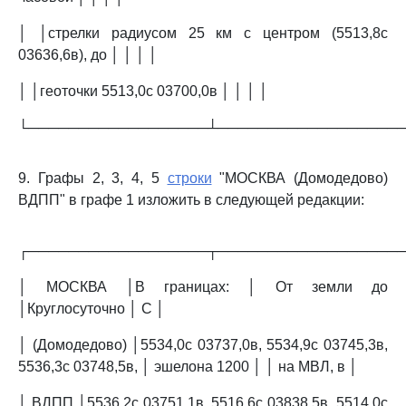
│ │стрелки радиусом 25 км с центром (5513,8с
03636,6в), до │ │ │ │
│ │геоточки 5513,0с 03700,0в │ │ │ │
└──────────────────┴──────────────────
9. Графы 2, 3, 4, 5
строки
"МОСКВА (Домодедово)
ВДПП" в графе 1 изложить в следующей редакции:
┌──────────────────┬──────────────────
│ МОСКВА │В границах: │ От земли до
│Круглосуточно │ C │
│ (Домодедово) │5534,0с 03737,0в, 5534,9с 03745,3в,
5536,3с 03748,5в, │ эшелона 1200 │ │ на МВЛ, в │
│ ВДПП │5536,2с 03751,1в, 5516,6с 03838,5в, 5514,0с