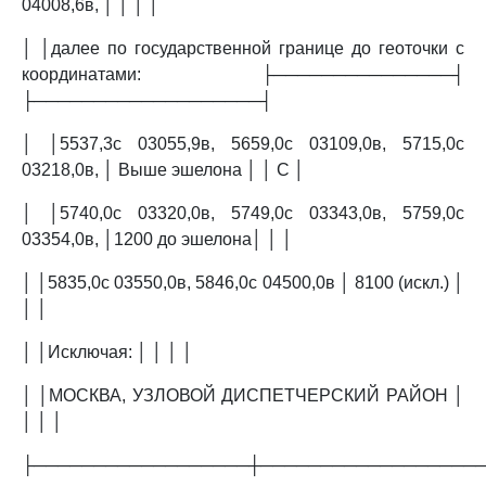
04008,6в, │ │ │ │
│ │далее по государственной границе до геоточки с
координатами: ├───────────────┤
├───────────────────┤
│ │5537,3с 03055,9в, 5659,0с 03109,0в, 5715,0с
03218,0в, │ Выше эшелона │ │ C │
│ │5740,0с 03320,0в, 5749,0с 03343,0в, 5759,0с
03354,0в, │1200 до эшелона│ │ │
│ │5835,0с 03550,0в, 5846,0с 04500,0в │ 8100 (искл.) │
│ │
│ │Исключая: │ │ │ │
│ │МОСКВА, УЗЛОВОЙ ДИСПЕТЧЕРСКИЙ РАЙОН │
│ │ │
├──────────────────┼──────────────────