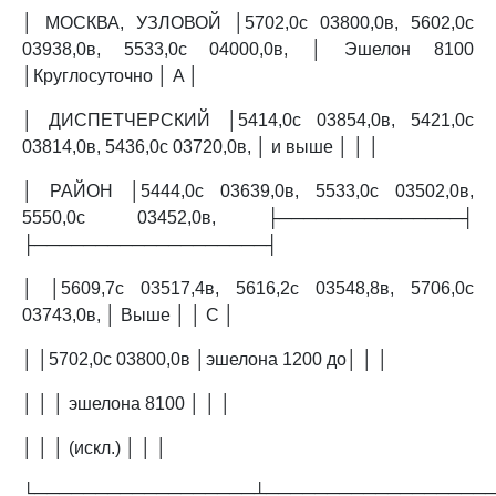
│ МОСКВА, УЗЛОВОЙ │5702,0с 03800,0в, 5602,0с
03938,0в, 5533,0с 04000,0в, │ Эшелон 8100
│Круглосуточно │ A │
│ ДИСПЕТЧЕРСКИЙ │5414,0с 03854,0в, 5421,0с
03814,0в, 5436,0с 03720,0в, │ и выше │ │ │
│ РАЙОН │5444,0с 03639,0в, 5533,0с 03502,0в,
5550,0с 03452,0в, ├───────────────┤
├───────────────────┤
│ │5609,7с 03517,4в, 5616,2с 03548,8в, 5706,0с
03743,0в, │ Выше │ │ C │
│ │5702,0с 03800,0в │эшелона 1200 до│ │ │
│ │ │ эшелона 8100 │ │ │
│ │ │ (искл.) │ │ │
└──────────────────┴──────────────────