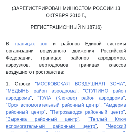
(ЗАРЕГИСТРИРОВАН МИНЮСТОМ РОССИИ 13
ОКТЯБРЯ 2010 Г.,
РЕГИСТРАЦИОННЫЙ N 18716)
В
границах зон
и районов Единой системы
организации воздушного движения Российской
Федерации, границах районов аэродромов,
аэроузлов, вертодромов, границах классов
воздушного пространства:
1. Строки
"МОСКОВСКАЯ ВОЗДУШНАЯ ЗОНА"
,
"МЕДЫНЬ район аэродрома"
,
"СТУПИНО район
аэродрома"
,
"ТУЛА (Клоково) район аэродрома"
,
"Орск вспомогательный районный центр"
,
"Амдерма
районный центр"
,
"Петрозаводск районный центр"
,
"Зырянка районный центр"
,
"Теплый Ключ
вспомогательный районный центр"
,
"Черский