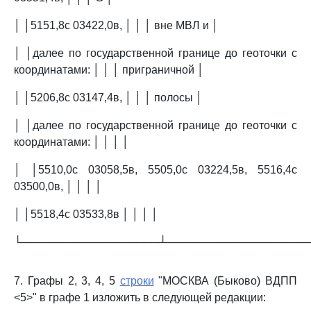
│ │5151,8с 03422,0в, │ │ │ вне МВЛ и │
│ │далее по государственной границе до геоточки с
координатами: │ │ │ приграничной │
│ │5206,8с 03147,4в, │ │ │ полосы │
│ │далее по государственной границе до геоточки с
координатами: │ │ │ │
│ │5510,0с 03058,5в, 5505,0с 03224,5в, 5516,4с
03500,0в, │ │ │ │
│ │5518,4с 03533,8в │ │ │ │
└──────────────────┴──────────────────
7. Графы 2, 3, 4, 5
строки
"МОСКВА (Быково) ВДПП
<5>" в графе 1 изложить в следующей редакции: