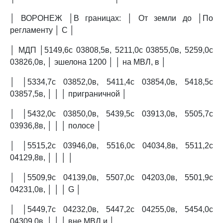
│ ВОРОНЕЖ │В границах: │ От земли до │По
регламенту │ C │
│ МДП │5149,6с 03808,5в, 5211,0с 03855,0в, 5259,0с
03826,0в, │ эшелона 1200 │ │ на МВЛ, в │
│ │5334,7с 03852,0в, 5411,4с 03854,0в, 5418,5с
03857,5в, │ │ │ приграничной │
│ │5432,0с 03850,0в, 5439,5с 03913,0в, 5505,7с
03936,8в, │ │ │ полосе │
│ │5515,2с 03946,0в, 5516,0с 04034,8в, 5511,2с
04129,8в, │ │ │ │
│ │5509,9с 04139,0в, 5507,0с 04203,0в, 5501,9с
04231,0в, │ │ │ G │
│ │5449,7с 04232,0в, 5447,2с 04255,0в, 5454,0с
04309,0в, │ │ │ вне МВЛ и │