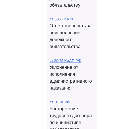
обязательству
ст. 395 ГК РФ
Ответственность за
неисполнение
денежного
обязательства
ст 20.25 КоАП РФ
Уклонение от
исполнения
административного
наказания
ст. 81 ТК РФ
Расторжение
трудового договора
по инициативе