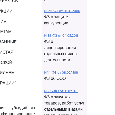
БЪЕКТОВ
УКЦИИ
N 135-ФЗ от 26.07.2006
ФЗ о защите
НИЯ
конкуренции
ЖЕТАМ
N 99-ФЗ от 04.05.2011
ФЗ о
АЗАННЫЕ
лицензировании
ЧИСТАЯ
отдельных видов
деятельности
ЙСКОЙ
ЖИЛЬЕМ
N 14-ФЗ от 08.02.1998
ФЗ об ООО
РАЦИИ"
N 223-ФЗ от 18.07.2011
ФЗ о закупках
товаров, работ, услуг
ния субсидий из
отдельными видами
софинансирование