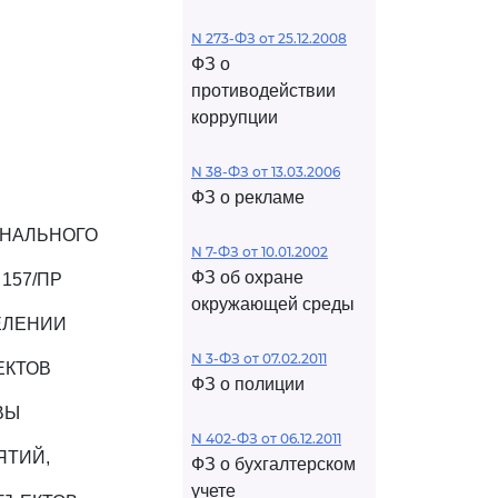
N 273-ФЗ от 25.12.2008
ФЗ о
противодействии
коррупции
N 38-ФЗ от 13.03.2006
ФЗ о рекламе
УНАЛЬНОГО
N 7-ФЗ от 10.01.2002
ФЗ об охране
157/ПР
окружающей среды
ЕЛЕНИИ
N 3-ФЗ от 07.02.2011
ЕКТОВ
ФЗ о полиции
ВЫ
N 402-ФЗ от 06.12.2011
ЯТИЙ,
ФЗ о бухгалтерском
учете