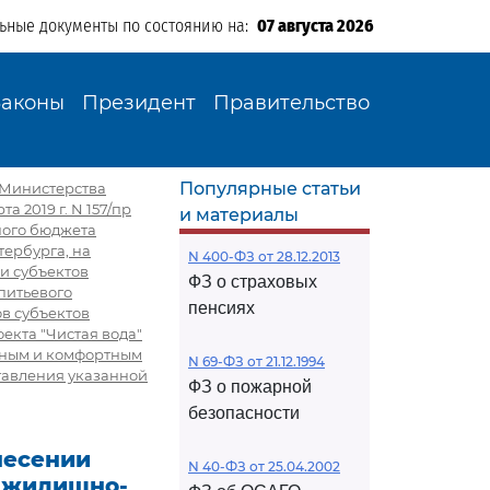
льные документы по состоянию на:
07 августа 2026
Законы
Президент
Правительство
Популярные статьи
з Министерства
 2019 г. N 157/пр
и материалы
ного бюджета
тербурга, на
N 400-ФЗ от 28.12.2013
и субъектов
ФЗ о страховых
питьевого
пенсиях
в субъектов
екта "Чистая вода"
пным и комфортным
N 69-ФЗ от 21.12.1994
тавления указанной
ФЗ о пожарной
безопасности
несении
N 40-ФЗ от 25.04.2002
и жилищно-