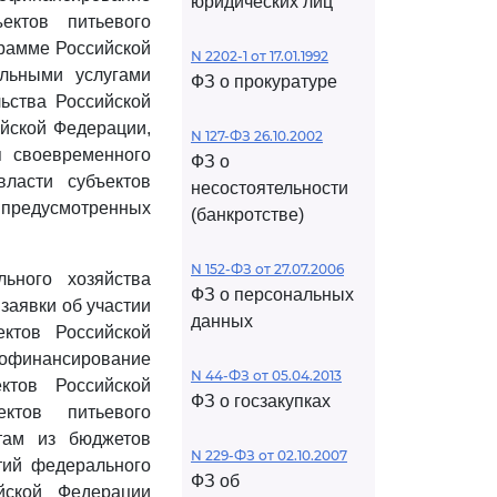
юридических лиц
ектов питьевого
грамме Российской
N 2202-1 от 17.01.1992
льными услугами
ФЗ о прокуратуре
ьства Российской
ийской Федерации,
N 127-ФЗ 26.10.2002
я своевременного
ФЗ о
ласти субъектов
несостоятельности
 предусмотренных
(банкротстве)
N 152-ФЗ от 27.07.2006
ьного хозяйства
ФЗ о персональных
заявки об участии
данных
ктов Российской
офинансирование
N 44-ФЗ от 05.04.2013
ктов Российской
ФЗ о госзакупках
ектов питьевого
там из бюджетов
N 229-ФЗ от 02.10.2007
тий федерального
ФЗ об
йской Федерации