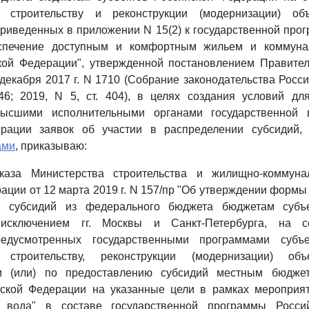
 строительству и реконструкции (модернизации) объ
риведенных в приложении N 15(2) к государственной про
спечение доступным и комфортным жильем и коммуна
кой Федерации", утвержденной постановлением Правител
декабря 2017 г. N 1710 (Собрание законодательства Росс
546; 2019, N 5, ст. 404), в целях создания условий дл
высшими исполнительными органами государственной в
рации заявок об участии в распределении субсидий,
ами
, приказываю:
аза Министерства строительства и жилищно-коммунал
ации от 12 марта 2019 г. N 157/пр "Об утверждении формы 
и субсидий из федерального бюджета бюджетам субъе
исключением гг. Москвы и Санкт-Петербурга, на с
редусмотренных государственными программами субъе
строительству, реконструкции (модернизации) объ
и (или) по предоставлению субсидий местным бюдже
йской Федерации на указанные цели в рамках мероприя
я вода" в составе государственной программы Росси