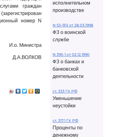
исполнительном
слугами граждан
производстве
зарегистрирован
ационный номер N
N 53-ФЗ от 28.03.1998
ФЗ о воинской
службе
И.о. Министра
N 395-1 от 02.12.1990
Д.А.ВОЛКОВ
ФЗ о банках и
банковской
деятельности
ст. 333 ГК РФ
Уменьшение
неустойки
ст. 317.1 ГК РФ
Проценты по
денежному