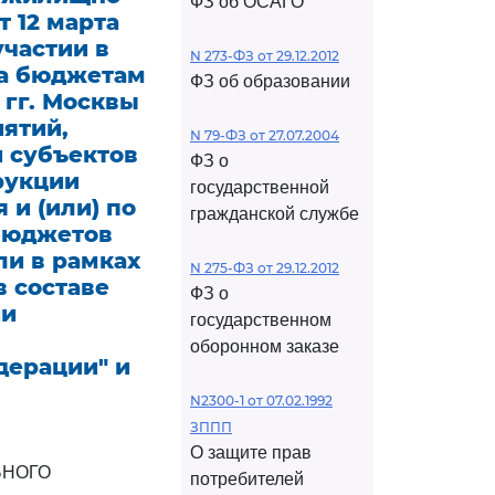
ФЗ об ОСАГО
 12 марта
участии в
N 273-ФЗ от 29.12.2012
та бюджетам
ФЗ об образовании
 гг. Москвы
ятий,
N 79-ФЗ от 27.07.2004
 субъектов
ФЗ о
рукции
государственной
 и (или) по
гражданской службе
бюджетов
ли в рамках
N 275-ФЗ от 29.12.2012
в составе
ФЗ о
ии
государственном
оборонном заказе
дерации" и
N2300-1 от 07.02.1992
ЗППП
О защите прав
ЬНОГО
потребителей