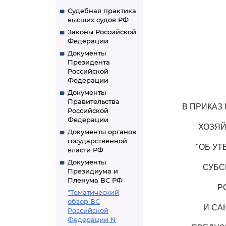
Судебная практика
высших судов РФ
Законы Российской
Федерации
Документы
Президента
Российской
Федерации
Документы
Правительства
В ПРИКАЗ
Российской
Федерации
ХОЗЯЙ
Документы органов
государственной
"ОБ У
власти РФ
Документы
СУБС
Президиума и
Пленума ВС РФ
Р
"Тематический
обзор ВС
И СА
Российской
Федерации N