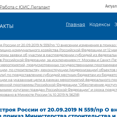
Актуа
Работа с ЮИС Легалакт
Главная
Кодексы
АКТЫ
И
 России от 20.09.2019 N 559/пр "О внесении изменения в прика
лищно-коммунального хозяйства Российской Федерации от 12 марта
ормы заявки об участии в распределении субсидий из федераль
 Российской Федерации, за исключением гг. Москвы и Санкт-Пе
мероприятий, предусмотренных государственными программам
ии, по строительству, реконструкции (модернизации) объектов 
или) по предоставлению субсидий местным бюджетам из бюджето
ции на указанные цели в рамках мероприятий федерального про
ственной программы Российской Федерации "Обеспечение досту
ьными услугами граждан Российской Федерации" и срока предс
ровано в Минюсте России 14.10.2019 N 56218)
троя России от 20.09.2019 N 559/пр О в
в приказ Министерства строительства 