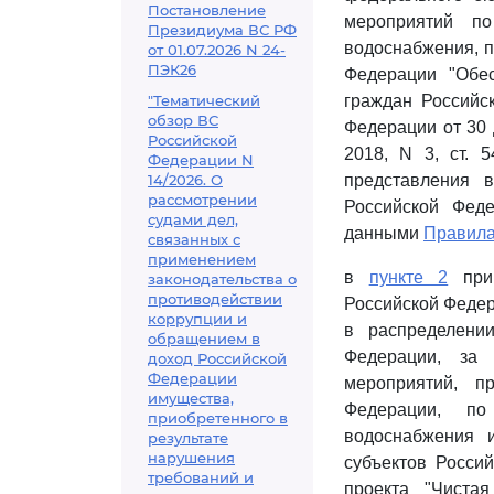
Постановление
мероприятий по
Президиума ВС РФ
водоснабжения, п
от 01.07.2026 N 24-
ПЭК26
Федерации "Обе
"Тематический
граждан Российс
обзор ВС
Федерации от 30 
Российской
2018, N 3, ст. 
Федерации N
14/2026. О
представления 
рассмотрении
Российской Феде
судами дел,
данными
Правил
связанных с
применением
в
пункте 2
прик
законодательства о
противодействии
Российской Федер
коррупции и
в распределени
обращением в
Федерации, за 
доход Российской
Федерации
мероприятий, п
имущества,
Федерации, по 
приобретенного в
водоснабжения 
результате
нарушения
субъектов Росси
требований и
проекта "Чиста