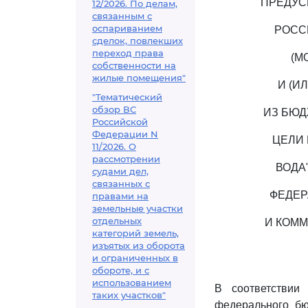
ПРЕДУС
12/2026. По делам,
связанным с
оспариванием
РОСС
сделок, повлекших
переход права
(М
собственности на
жилые помещения"
И (И
"Тематический
обзор ВС
ИЗ БЮД
Российской
Федерации N
ЦЕЛИ 
11/2026. О
рассмотрении
ВОДА
судами дел,
связанных с
ФЕДЕР
правами на
земельные участки
отдельных
И КОМ
категорий земель,
изъятых из оборота
и ограниченных в
обороте, и с
использованием
В соответстви
таких участков"
федерального бю