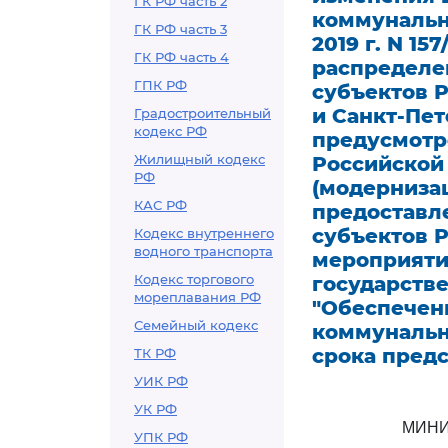
ГК РФ часть 2
коммунально
ГК РФ часть 3
2019 г. N 1
ГК РФ часть 4
распределе
ГПК РФ
субъектов 
и Санкт-Пе
Градостроительный
кодекс РФ
предусмотр
Жилищный кодекс
Российской
РФ
(модернизац
КАС РФ
предоставл
субъектов 
Кодекс внутреннего
водного транспорта
мероприятий
Кодекс торгового
государств
мореплавания РФ
"Обеспечен
Семейный кодекс
коммунальн
срока предс
ТК РФ
УИК РФ
УК РФ
МИНИ
УПК РФ