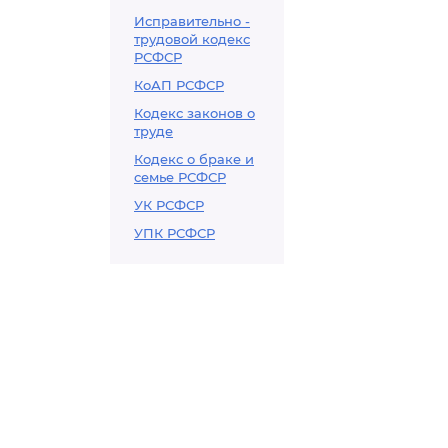
Исправительно -
трудовой кодекс
РСФСР
КоАП РСФСР
Кодекс законов о
труде
Кодекс о браке и
семье РСФСР
УК РСФСР
УПК РСФСР