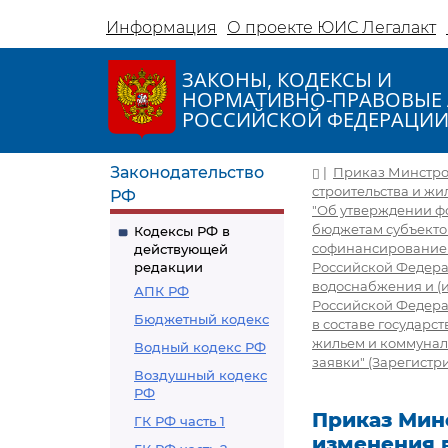
Информация
О проекте ЮИС Легалакт
ЗАКОНЫ, КОДЕКСЫ И
НОРМАТИВНО-ПРАВОВЫЕ 
РОССИЙСКОЙ ФЕДЕРАЦИ
Законодательство
|
Приказ Минстроя
строительства и жи
РФ
"Об утверждении ф
бюджетам субъектов
Кодексы РФ в
софинансирование 
действующей
редакции
Российской Федерац
водоснабжения и (
АПК РФ
Российской Федера
Бюджетный кодекс
в составе государ
жильем и коммунал
Водный кодекс РФ
заявки" (Зарегистри
Воздушный кодекс
РФ
Приказ Минс
ГК РФ часть 1
изменения 