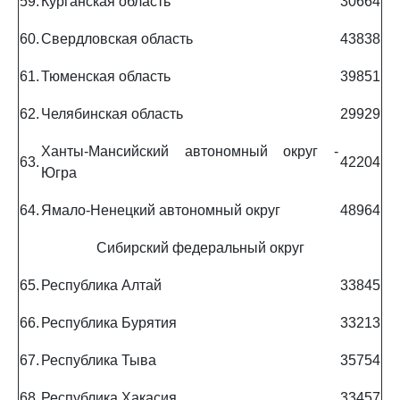
59.
Курганская область
30664
60.
Свердловская область
43838
61.
Тюменская область
39851
62.
Челябинская область
29929
Ханты-Мансийский автономный округ -
63.
42204
Югра
64.
Ямало-Ненецкий автономный округ
48964
Сибирский федеральный округ
65.
Республика Алтай
33845
66.
Республика Бурятия
33213
67.
Республика Тыва
35754
68.
Республика Хакасия
33457