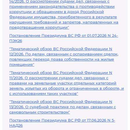
14/2026. О рассмотрении судами дел, связанных с
применением законодательства о противодействии
коррупции и обращением в доход Российской
Федерации имущества, приобретенного в результате
нарушения требований и запретов, направленных на
предотвращение коррупции"
Постановление Президиума ВС РФ от 01.07.2026 N 24-
ПЭК26
"Тематический обзор ВС Российской Федерации N
12/2026. По делам, связанным с оспариванием сделок,
повлекших переход права собственности на жилые
помещения"
"Тематический обзор ВС Российской Федерации N
11/2026. О рассмотрении судами дел, связанных с
правами на земельные участки отдельных категорий
земель, изъятых из оборота и ограниченных в обороте, и
с использованием таких участков"
"Тематический обзор ВС Российской Федерации N
13/2026. О судебной практике по делам, связанным с
самовольным строительством"
Постановление Президиума ВС РФ от 17.06.2026 N 5-
НАД26