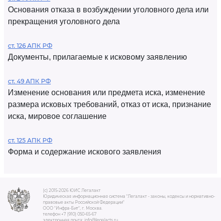
Основания отказа в возбуждении уголовного дела или
прекращения уголовного дела
ст. 126 АПК РФ
Документы, прилагаемые к исковому заявлению
ст. 49 АПК РФ
Изменение основания или предмета иска, изменение
размера исковых требований, отказ от иска, признание
иска, мировое соглашение
ст. 125 АПК РФ
Форма и содержание искового заявления
(c) 2015-2026 ЮИС Легалакт
Юридическая информационная система "Легалакт - законы, кодексы и нормативно-
правовые акты Российской Федерации"
ООО "Инфра-Бит", г. Москва.
телефон +7 (910) 050-65-67
электронная почта: info@legalacts.ru