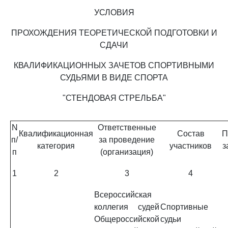
УСЛОВИЯ
ПРОХОЖДЕНИЯ ТЕОРЕТИЧЕСКОЙ ПОДГОТОВКИ И
СДАЧИ
КВАЛИФИКАЦИОННЫХ ЗАЧЕТОВ СПОРТИВНЫМИ
СУДЬЯМИ В ВИДЕ СПОРТА
"СТЕНДОВАЯ СТРЕЛЬБА"
N
Ответственные
Квалификационная
Состав
П
п/
за проведение
категория
участников
з
п
(организация)
1
2
3
4
Всероссийская
коллегия судей
Спортивные
Общероссийской
судьи