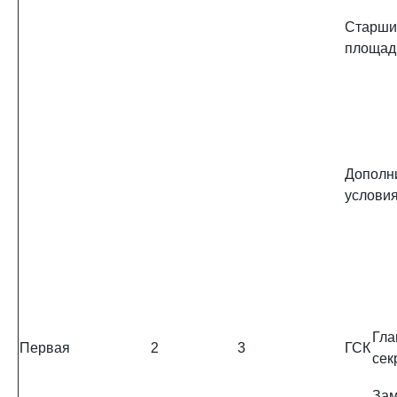
Старши
площад
Дополн
услови
Гла
Первая
2
3
ГСК
сек
Зам