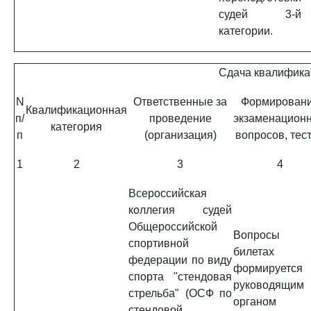
судей 3-й
категории.
Сдача квалифика
N
Ответственные за
Формирован
Квалификационная
п/
проведение
экзаменацион
категория
п
(организация)
вопросов, тес
1
2
3
4
Всероссийская
коллегия судей
Общероссийской
Вопросы
спортивной
билетах
федерации по виду
формируется
спорта "стендовая
руководящим
стрельба" (ОСФ по
органом
стендовой