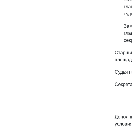
гла
суд
Зам
гла
сек
Старши
площад
Судья 
Секрет
Дополн
услови