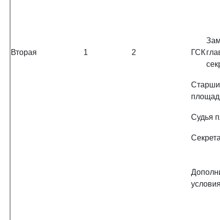
Зам
Вторая
1
2
ГСК
гла
сек
Старши
площад
Судья 
Секрет
Дополн
услови