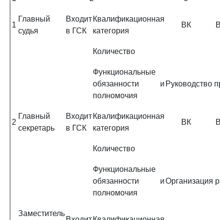
Главный
Входит
Квалификационная
1
ВК
судья
в ГСК
категория
Количество
Функциональные
обязанности и
Руководство п
полномочия
Главный
Входит
Квалификационная
2
ВК
секретарь
в ГСК
категория
Количество
Функциональные
обязанности и
Организация р
полномочия
Заместитель
Входит
Квалификационная