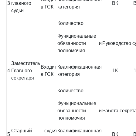
3
главного
ВК
в ГСК
категория
судьи
Количество
Функциональные
обязанности и
Руководство с
полномочия
Заместитель
Входит
Квалификационная
4
Главного
1К
в ГСК
категория
секретаря
Количество
Функциональные
обязанности и
Работа секрет
полномочия
Старший судья
Квалификационная
5
ВК