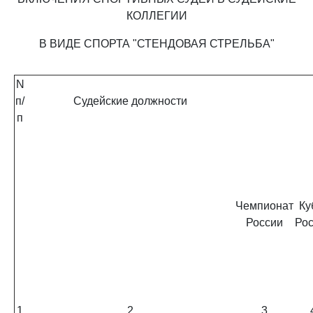
КОЛЛЕГИИ
В ВИДЕ СПОРТА "СТЕНДОВАЯ СТРЕЛЬБА"
N
п/
Судейские должности
п
Чемпионат
Ку
России
Ро
1
2
3