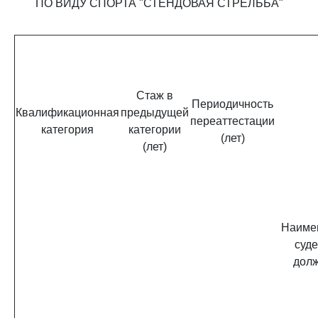
ПО ВИДУ СПОРТА "СТЕНДОВАЯ СТРЕЛЬБА"
Стаж в
Периодичность
Квалификационная
предыдущей
переаттестации
категория
категории
(лет)
(лет)
Наиме
суд
дол