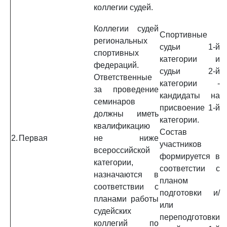
коллегии судей.
Коллегии судей
Спортивные
региональных
судьи 1-й
спортивных
категории и
федераций.
судьи 2-й
Ответственные
категории -
за проведение
кандидаты на
семинаров
присвоение 1-й
должны иметь
категории.
квалификацию
Состав
2.
Первая
не ниже
участников
всероссийской
формируется в
категории,
соответстии с
назначаются в
планом
соответствии с
подготовки и/
планами работы
или
судейских
переподготовки
коллегий по