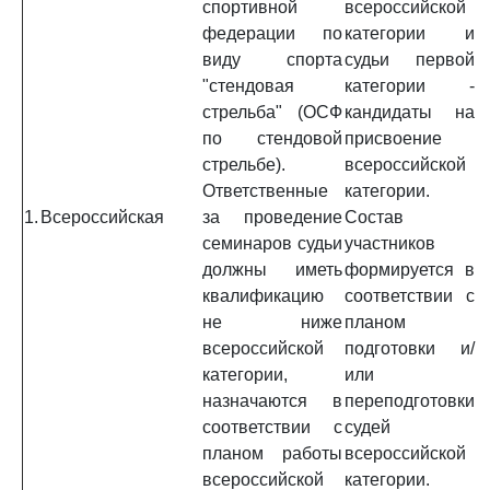
спортивной
всероссийской
федерации по
категории и
виду спорта
судьи первой
"стендовая
категории -
стрельба" (ОСФ
кандидаты на
по стендовой
присвоение
стрельбе).
всероссийской
Ответственные
категории.
1.
Всероссийская
за проведение
Состав
семинаров судьи
участников
должны иметь
формируется в
квалификацию
соответствии с
не ниже
планом
всероссийской
подготовки и/
категории,
или
назначаются в
переподготовки
соответствии с
судей
планом работы
всероссийской
всероссийской
категории.