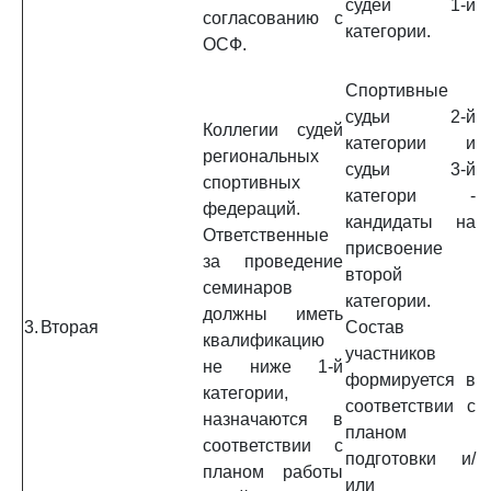
судей 1-й
согласованию с
категории.
ОСФ.
Спортивные
судьи 2-й
Коллегии судей
категории и
региональных
судьи 3-й
спортивных
категори -
федераций.
кандидаты на
Ответственные
присвоение
за проведение
второй
семинаров
категории.
должны иметь
3.
Вторая
Состав
квалификацию
участников
не ниже 1-й
формируется в
категории,
соответствии с
назначаются в
планом
соответствии с
подготовки и/
планом работы
или