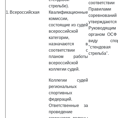
соответстви
стрельбе).
Правилами
1.
Всероссийская
Квалификационные
соревновани
комиссии,
утверждаются
состоящие из судей
Руководящим
всероссийской
органом ОСФ
категории,
виду спор
назначаются в
"стендовая
соответствии с
стрельба".
планом работы
всероссийской
коллегии судей.
Коллегии судей
региональных
спортивных
федераций.
Ответственные за
проведение