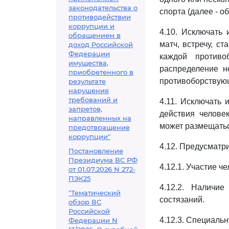
законодательства о
спорта (далее - о
противодействии
коррупции и
4.10. Исключать 
обращением в
матч, встречу, с
доход Российской
Федерации
каждой противо
имущества,
распределение н
приобретенного в
противоборствую
результате
нарушения
требований и
4.11. Исключать 
запретов,
действия челове
направленных на
может размещатьс
предотвращение
коррупции"
4.12. Предусматри
Постановление
Президиума ВС РФ
4.12.1. Участие ч
от 01.07.2026 N 272-
ПЭК25
4.12.2. Наличи
"Тематический
состязаний.
обзор ВС
Российской
4.12.3. Специальн
Федерации N