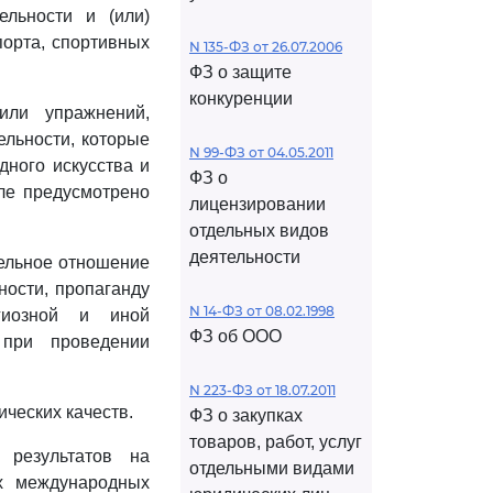
ельности и (или)
орта, спортивных
N 135-ФЗ от 26.07.2006
ФЗ о защите
конкуренции
или упражнений,
ельности, которые
N 99-ФЗ от 04.05.2011
дного искусства и
ФЗ о
сле предусмотрено
лицензировании
отдельных видов
деятельности
тельное отношение
ности, пропаганду
N 14-ФЗ от 08.02.1998
игиозной и иной
ФЗ об ООО
 при проведении
N 223-ФЗ от 18.07.2011
ческих качеств.
ФЗ о закупках
товаров, работ, услуг
 результатов на
отдельными видами
х международных