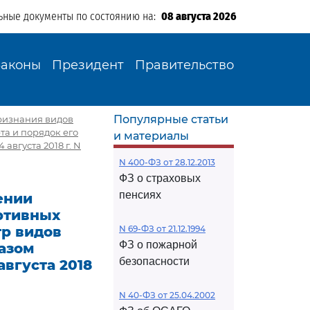
ьные документы по состоянию на:
08 августа 2026
Законы
Президент
Правительство
Популярные статьи
признания видов
та и порядок его
и материалы
вгуста 2018 г. N
N 400-ФЗ от 28.12.2013
ФЗ о страховых
пенсиях
сении
ортивных
тр видов
N 69-ФЗ от 21.12.1994
ФЗ о пожарной
казом
безопасности
вгуста 2018
N 40-ФЗ от 25.04.2002