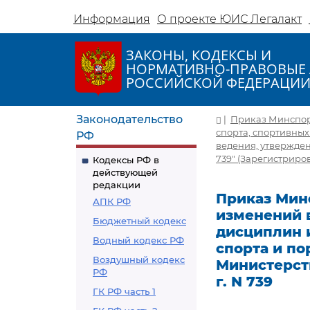
Информация
О проекте ЮИС Легалакт
ЗАКОНЫ, КОДЕКСЫ И
НОРМАТИВНО-ПРАВОВЫЕ 
РОССИЙСКОЙ ФЕДЕРАЦИ
Законодательство
|
Приказ Минспорт
спорта, спортивных
РФ
ведения, утвержден
739" (Зарегистриро
Кодексы РФ в
действующей
редакции
Приказ Минс
АПК РФ
изменений 
Бюджетный кодекс
дисциплин 
Водный кодекс РФ
спорта и п
Воздушный кодекс
Министерств
РФ
г. N 739
ГК РФ часть 1