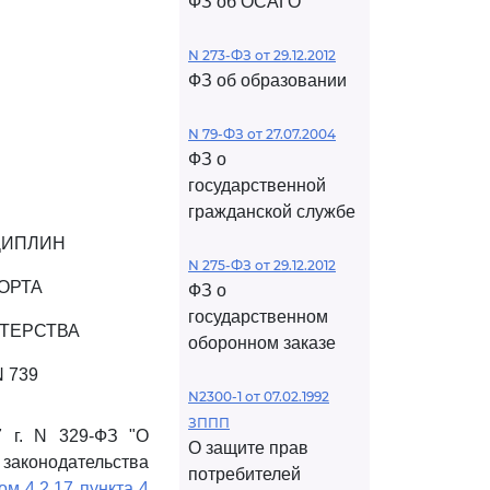
ФЗ об ОСАГО
N 273-ФЗ от 29.12.2012
ФЗ об образовании
N 79-ФЗ от 27.07.2004
ФЗ о
государственной
гражданской службе
ЦИПЛИН
N 275-ФЗ от 29.12.2012
ОРТА
ФЗ о
государственном
ТЕРСТВА
оборонном заказе
 739
N2300-1 от 07.02.1992
ЗППП
7 г. N 329-ФЗ "О
О защите прав
аконодательства
потребителей
ом 4.2.17 пункта 4