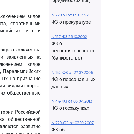
юридических лиц
N 2202-1 от 17.01.1992
исключением видов
ФЗ о прокуратуре
рта, спортивными
мпийских игр и
N 127-ФЗ 26.10.2002
ФЗ о
общего количества
несостоятельности
ти, заявленных на
(банкротстве)
лючением видов
р, Паралимпийских
N 152-ФЗ от 27.07.2006
нных на признание
ФЗ о персональных
ми видами спорта,
данных
 их общественные
N 44-ФЗ от 05.04.2013
ФЗ о госзакупках
итории Российской
ва общественной
N 229-ФЗ от 02.10.2007
являются развитие
ФЗ об
а признание видом