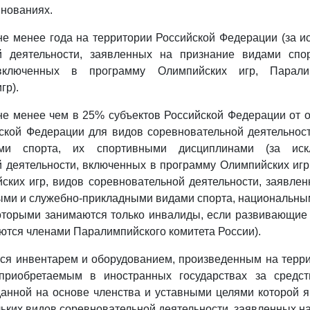
нованиях.
 не менее года на территории Российской Федерации (за 
й деятельности, заявленных на признание видами спо
 включенных в программу Олимпийских игр, Парали
гр).
 не менее чем в 25% субъектов Российской Федерации от 
ской Федерации для видов соревновательной деятельнос
ами спорта, их спортивными дисциплинами (за иск
 деятельности, включенных в программу Олимпийских иг
ских игр, видов соревновательной деятельности, заявле
ми и служебно-прикладными видами спорта, национальны
которыми занимаются только инвалиды, если развивающие
ются членами Паралимпийского комитета России).
ься инвентарем и оборудованием, произведенным на терр
приобретаемым в иностранных государствах за средст
данной на основе членства и уставными целями которой 
льких видов соревновательной деятельности, заявленных н