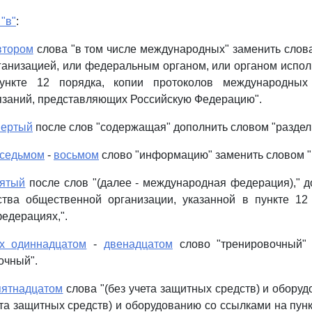
"в"
:
втором
слова "в том числе международных" заменить слов
анизацией, или федеральным органом, или органом испол
ункте 12 порядка, копии протоколов международных
язаний, представляющих Российскую Федерацию".
вертый
после слов "содержащая" дополнить словом "раздел
 седьмом
-
восьмом
слово "информацию" заменить словом 
вятый
после слов "(далее - международная федерация)," 
ства общественной организации, указанной в пункте 12 
едерациях,".
х одиннадцатом
-
двенадцатом
слово "тренировочный" 
очный".
пятнадцатом
слова "(без учета защитных средств) и оборуд
ета защитных средств) и оборудованию со ссылками на пунк