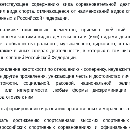
тветствующее содержанию вида соревновательной деят
ил вида спорта, отличающееся от наименований видов сп
анных в Российской Федерации.
 наличие одинаковых элементов, приемов, действий 
вными частями видов деятельности и (или) видами деят
е в области театрального, музыкального, циркового, эстра
 также в иных сферах деятельности, в которых в том чи
ных званий Российской Федерации.
роявление жестокости по отношению к сопернику, неуважи
е другие проявления, унижающие честь и достоинство лич
окости, социальной, расовой, национальной, рел
ти или нетерпимости, любые формы дискриминации
дготовке к ним.
ать формированию и развитию нравственных и морально-эти
овать достижению спортсменами высоких спортивных
ероссийских спортивных соревнованиях и официальны