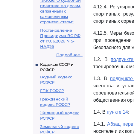
13/2026. О судебной
практике по делам,
4.12.4. Регулярн
связанным с
спортивных резу
самовольным
спортивных сорев
строительством"
Постановление
4.12.5. Меры бе
Президиума ВС РФ
при проведении 
от 17.06.2026 N 5-
НАД26
безопасного для 
Подробнее...
1.2. В
подпункте
Кодексы СССР и
тренировочных ме
РСФСР
Водный кодекс
1.3. В
подпункте
РСФСР
членства и уста
ГПК РСФСР
соревновательн
Гражданский
общественная орг
кодекс РСФСР
1.4. В
пункте 14
:
Жилищный кодекс
РСФСР
1.4.1.
Абзац пер
Земельный кодекс
носителе и их коп
РСФСР