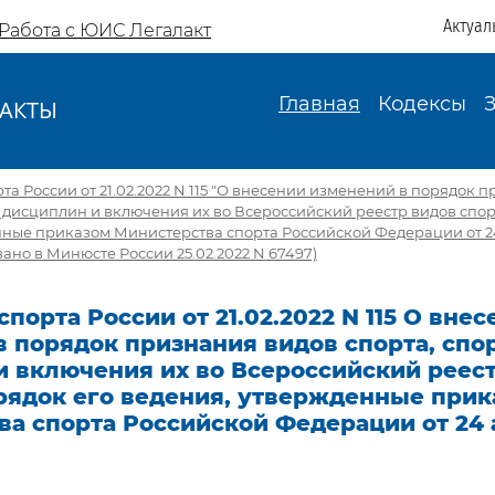
Актуал
Работа с ЮИС Легалакт
Главная
Кодексы
АКТЫ
И
а России от 21.02.2022 N 115 "О внесении изменений в порядок 
 дисциплин и включения их во Всероссийский реестр видов спор
ные приказом Министерства спорта Российской Федерации от 24 а
вано в Минюсте России 25.02.2022 N 67497)
порта России от 21.02.2022 N 115 О вне
в порядок признания видов спорта, сп
и включения их во Всероссийский реес
орядок его ведения, утвержденные при
а спорта Российской Федерации от 24 а