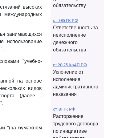
обязательству
остязаний высоких
 и международных
ст. 395 ГК РФ
Ответственность за
вья занимающихся
неисполнение
ле использование
денежного
".
обязательства
словами "учебно-
ст 20.25 КоАП РФ
Уклонение от
исполнения
данной на основе
административного
нескольких видов
наказания
спорта (далее -
".
ст. 81 ТК РФ
Расторжение
трудового договора
ми "(на бумажном
по инициативе