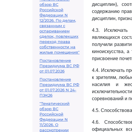
дисциплин), соо
обзор ВС
Российской
содержанию прав
Федерации N
дисциплин, призн
12/2026. По делам,
связанным с
4.3. Исключать
оспариванием
сделок, повлекших
являющихся соста
переход права
получили развити
собственности на
киноискусства, а
жилые помещения"
присвоение почет
Постановление
Президиума ВС РФ
4.4. Исключать п
от 01.07.2026
к зрителям, любы
Постановление
насилия и жест
Президиума ВС РФ
от 01.07.2026 N 24-
исключительнос
ПЭК26
соревнований и по
"Тематический
обзор ВС
4.5. Способствов
Российской
Федерации N
4.6. Способств
11/2026. О
официальных вс
рассмотрении