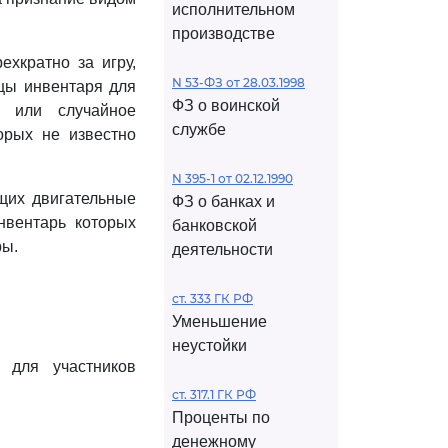
исполнительном
производстве
ехкратно за игру,
N 53-ФЗ от 28.03.1998
ицы инвентаря для
ФЗ о воинской
, или случайное
службе
орых не известно
N 395-1 от 02.12.1990
ющих двигательные
ФЗ о банках и
нвентарь которых
банковской
ры.
деятельности
ст. 333 ГК РФ
Уменьшение
неустойки
 для участников
ст. 317.1 ГК РФ
Проценты по
денежному