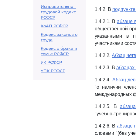
Исправительно -
1.4.2. В
подпункте 
трудовой кодекс
РСФСР
1.4.2.1. В
абзаце 
КоАП РСФСР
общественной орг
Кодекс законов о
указанными в п
труде
участниками сост
Кодекс о браке и
семье РСФСР
1.4.2.2.
Абзац чет
УК РСФСР
1.4.2.3. В
абзацах
УПК РСФСР
1.4.2.4.
Абзац де
"о наличии член
международных ф
1.4.2.5. В
абзаца
"учебно-трениров
1.4.2.6. В
абзаце 
словами "(без уч