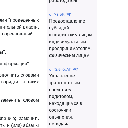
работодателя
ст. 78 БК РФ
ами "проведенных
Предоставление
нительной власти,
субсидий
 соревнований с
юридическим лицам,
индивидуальным
предпринимателям,
ы".
физическим лицам
"информация".
ст. 12.8 КоАП РФ
дополнить словами
Управление
порядка, в таких
транспортным
средством
водителем,
заменить словом
находящимся в
состоянии
опьянения,
ованию;" заменить
передача
ты и (или) абзацы