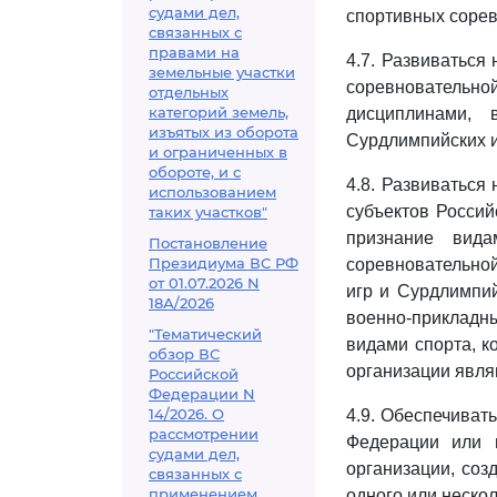
судами дел,
спортивных сорев
связанных с
правами на
4.7. Развиваться
земельные участки
соревновательно
отдельных
категорий земель,
дисциплинами,
изъятых из оборота
Сурдлимпийских и
и ограниченных в
обороте, и с
4.8. Развиваться
использованием
субъектов Россий
таких участков"
признание вид
Постановление
Президиума ВС РФ
соревновательной
от 01.07.2026 N
игр и Сурдлимпий
18А/2026
военно-прикладны
"Тематический
видами спорта, 
обзор ВС
организации явля
Российской
Федерации N
14/2026. О
4.9. Обеспечиват
рассмотрении
Федерации или 
судами дел,
организации, соз
связанных с
применением
одного или неско