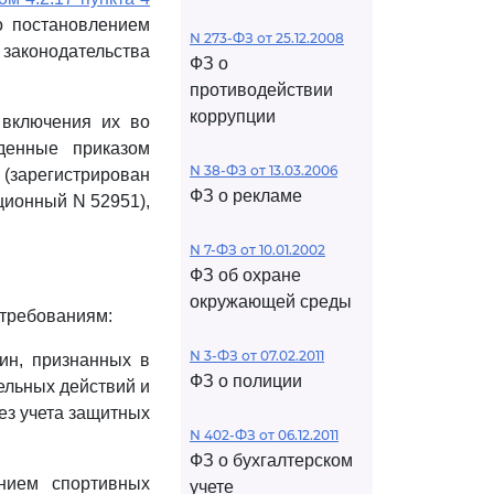
о постановлением
N 273-ФЗ от 25.12.2008
 законодательства
ФЗ о
противодействии
коррупции
 включения их во
денные приказом
N 38-ФЗ от 13.03.2006
 (зарегистрирован
ФЗ о рекламе
ционный N 52951),
N 7-ФЗ от 10.01.2002
ФЗ об охране
окружающей среды
 требованиям:
N 3-ФЗ от 07.02.2011
лин, признанных в
ФЗ о полиции
ельных действий и
ез учета защитных
N 402-ФЗ от 06.12.2011
ФЗ о бухгалтерском
ением спортивных
учете