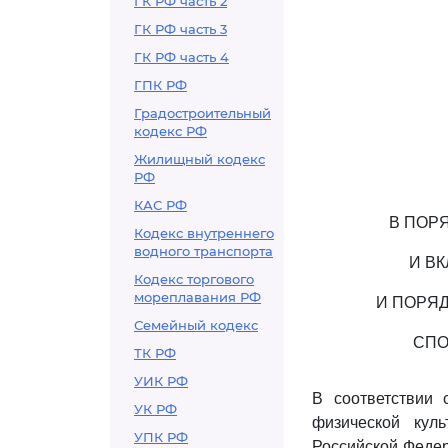
ГК РФ часть 2
ГК РФ часть 3
ГК РФ часть 4
ГПК РФ
Градостроительный
кодекс РФ
Жилищный кодекс
РФ
КАС РФ
В ПОР
Кодекс внутреннего
водного транспорта
И В
Кодекс торгового
мореплавания РФ
И ПОРЯ
Семейный кодекс
СПО
ТК РФ
УИК РФ
В соответствии 
УК РФ
физической кул
УПК РФ
Российской Федера