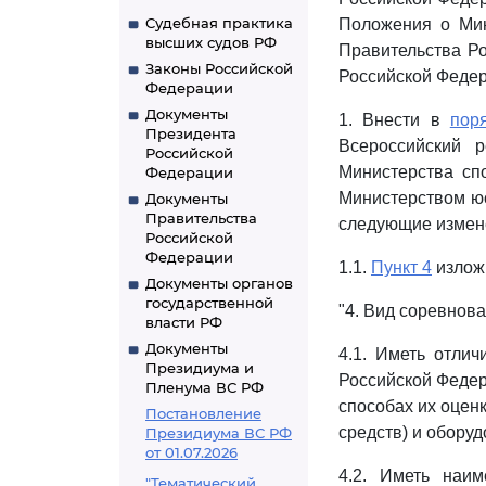
Судебная практика
Положения о Мин
высших судов РФ
Правительства Ро
Законы Российской
Российской Федера
Федерации
Документы
1. Внести в
пор
Президента
Всероссийский 
Российской
Министерства спо
Федерации
Министерством юс
Документы
Правительства
следующие измен
Российской
Федерации
1.1.
Пункт 4
излож
Документы органов
государственной
"4. Вид соревнов
власти РФ
Документы
4.1. Иметь отлич
Президиума и
Российской Федер
Пленума ВС РФ
способах их оценк
Постановление
средств) и оборуд
Президиума ВС РФ
от 01.07.2026
4.2. Иметь наим
"Тематический