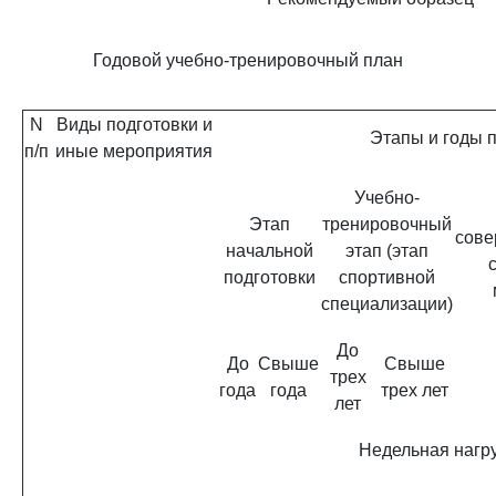
Годовой учебно-тренировочный план
N
Виды подготовки и
Этапы и годы 
п/п
иные мероприятия
Учебно-
Этап
тренировочный
сове
начальной
этап (этап
подготовки
спортивной
специализации)
До
До
Свыше
Свыше
трех
года
года
трех лет
лет
Недельная нагру