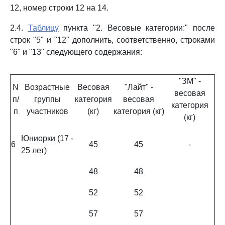
12, номер строки 12 на 14.
2.4.
Таблицу
пункта "2. Весовые категории:" после
строк "5" и "12" дополнить, соответственно, строками
"6" и "13" следующего содержания:
"ЗМ" -
N
Возрастные
Весовая
"Лайт" -
весовая
п/
группы
категория
весовая
категория
п
участников
(кг)
категория (кг)
(кг)
Юниорки (17 -
6
45
45
-
25 лет)
48
48
52
52
57
57