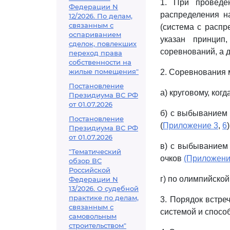
1. При проведе
Федерации N
распределения н
12/2026. По делам,
связанным с
(система с распр
оспариванием
указан принцип
сделок, повлекших
соревнований, а 
переход права
собственности на
жилые помещения"
2. Соревнования 
Постановление
а) круговому, ког
Президиума ВС РФ
от 01.07.2026
б) с выбыванием
Постановление
(
Приложение 3
,
6
)
Президиума ВС РФ
от 01.07.2026
в) с выбыванием
"Тематический
очков
(Приложени
обзор ВС
Российской
г) по олимпийской
Федерации N
13/2026. О судебной
практике по делам,
3. Порядок встре
связанным с
системой и спосо
самовольным
строительством"