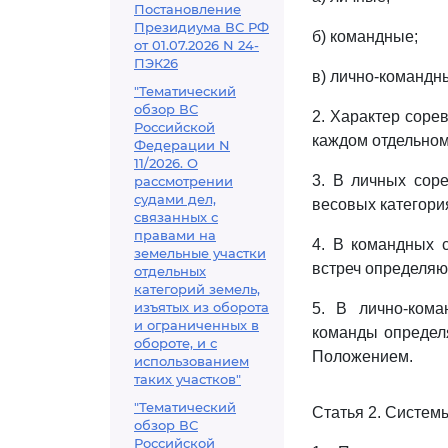
Постановление
Президиума ВС РФ
б) командные;
от 01.07.2026 N 24-
ПЭК26
в) лично-командн
"Тематический
обзор ВС
2. Характер соре
Российской
каждом отдельном
Федерации N
11/2026. О
3. В личных сор
рассмотрении
судами дел,
весовых категори
связанных с
правами на
4. В командных с
земельные участки
встреч определяю
отдельных
категорий земель,
изъятых из оборота
5. В лично-кома
и ограниченных в
команды определя
обороте, и с
Положением.
использованием
таких участков"
"Тематический
Статья 2. Систем
обзор ВС
Российской