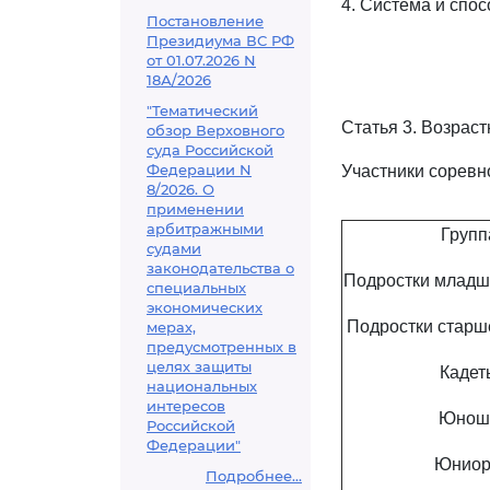
4. Система и спо
Постановление
Президиума ВС РФ
от 01.07.2026 N
18А/2026
"Тематический
Статья 3. Возрас
обзор Верховного
суда Российской
Федерации N
Участники соревн
8/2026. О
применении
арбитражными
Групп
судами
законодательства о
Подростки младш
специальных
экономических
Подростки старш
мерах,
предусмотренных в
целях защиты
Кадет
национальных
интересов
Юнош
Российской
Федерации"
Юнио
Подробнее...