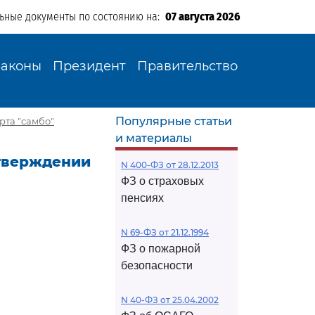
льные документы по состоянию на:
07 августа 2026
Законы
Президент
Правительство
Популярные статьи
рта "самбо"
и материалы
утверждении
N 400-ФЗ от 28.12.2013
ФЗ о страховых
пенсиях
N 69-ФЗ от 21.12.1994
ФЗ о пожарной
безопасности
N 40-ФЗ от 25.04.2002