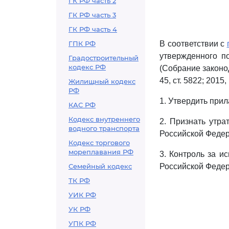
ГК РФ часть 2
ГК РФ часть 3
ГК РФ часть 4
ГПК РФ
В соответствии с
утвержденного п
Градостроительный
кодекс РФ
(Собрание законод
45, ст. 5822; 2015,
Жилищный кодекс
РФ
1. Утвердить при
КАС РФ
Кодекс внутреннего
2. Признать утра
водного транспорта
Российской Федер
Кодекс торгового
мореплавания РФ
3. Контроль за и
Семейный кодекс
Российской Федер
ТК РФ
УИК РФ
УК РФ
УПК РФ