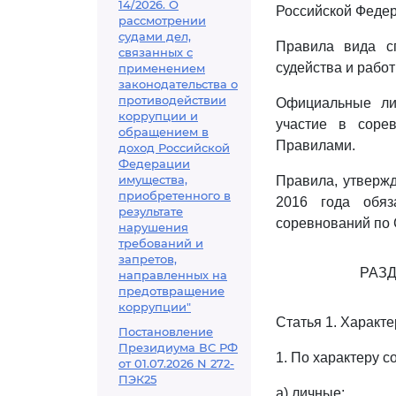
14/2026. О
Российской Федер
рассмотрении
судами дел,
Правила вида с
связанных с
судейства и работ
применением
законодательства о
противодействии
Официальные лиц
коррупции и
участие в соре
обращением в
Правилами.
доход Российской
Федерации
имущества,
Правила, утверж
приобретенного в
2016 года обяз
результате
соревнований по 
нарушения
требований и
запретов,
РАЗД
направленных на
предотвращение
коррупции"
Статья 1. Характ
Постановление
Президиума ВС РФ
1. По характеру с
от 01.07.2026 N 272-
ПЭК25
а) личные;