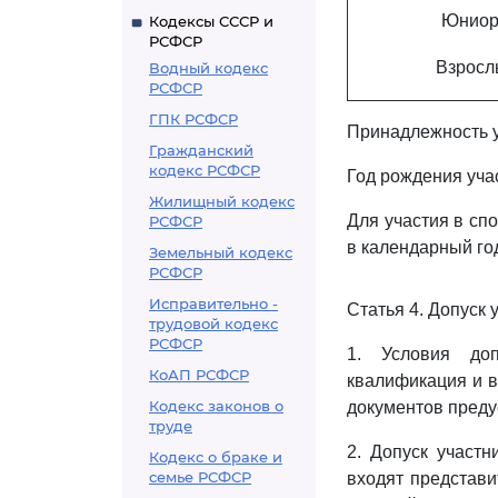
Юнио
Кодексы СССР и
РСФСР
Взросл
Водный кодекс
РСФСР
ГПК РСФСР
Принадлежность у
Гражданский
кодекс РСФСР
Год рождения уча
Жилищный кодекс
Для участия в сп
РСФСР
в календарный го
Земельный кодекс
РСФСР
Исправительно -
Статья 4. Допуск
трудовой кодекс
РСФСР
1. Условия доп
КоАП РСФСР
квалификация и в
Кодекс законов о
документов пред
труде
2. Допуск участн
Кодекс о браке и
семье РСФСР
входят представи