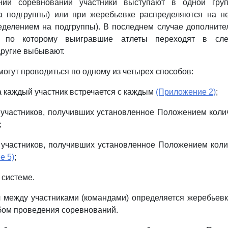
нии соревнований участники выступают в одной груп
а подгруппы) или при жеребьевке распределяются на не
еделением на подгруппы). В последнем случае дополнит
, по которому выигравшие атлеты переходят в сл
другие выбывают.
могут проводиться по одному из четырех способов:
да каждый участник встречается с каждым
(Приложение 2)
;
 участников, получивших установленное Положением коли
;
 участников, получивших установленное Положением кол
е 5)
;
 системе.
ч между участниками (командами) определяется жеребье
бом проведения соревнований.