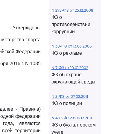
N 273-ФЗ от 25.12.2008
ФЗ о
противодействии
Утверждены
коррупции
нистерства спорта
N 38-ФЗ от 13.03.2006
ийской Федерации
ФЗ о рекламе
ября 2016 г. N 1085
N 7-ФЗ от 10.01.2002
ФЗ об охране
окружающей среды
N 3-ФЗ от 07.02.2011
ФЗ о полиции
далее - Правила)
родной федерации
N 402-ФЗ от 06.12.2011
года, являются
ФЗ о бухгалтерском
 всей территории
учете