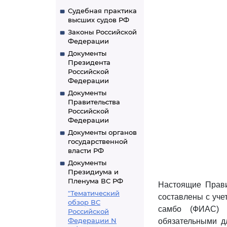
Судебная практика
высших судов РФ
Законы Российской
Федерации
Документы
Президента
Российской
Федерации
Документы
Правительства
Российской
Федерации
Документы органов
государственной
власти РФ
Документы
Президиума и
Пленума ВС РФ
Настоящие Прави
"Тематический
составлены с уч
обзор ВС
самбо (ФИАС) 
Российской
Федерации N
обязательными д