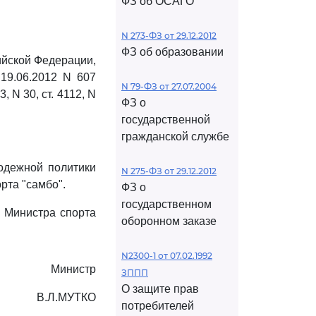
ФЗ об ОСАГО
N 273-ФЗ от 29.12.2012
ФЗ об образовании
йской Федерации,
19.06.2012 N 607
N 79-ФЗ от 27.07.2004
 N 30, ст. 4112, N
ФЗ о
государственной
гражданской службе
лодежной политики
N 275-ФЗ от 29.12.2012
рта "самбо".
ФЗ о
государственном
я Министра спорта
оборонном заказе
N2300-1 от 07.02.1992
Министр
ЗППП
О защите прав
В.Л.МУТКО
потребителей