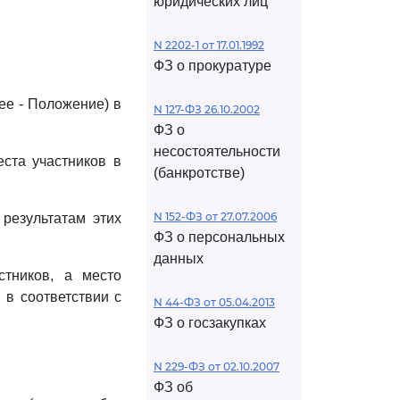
юридических лиц
N 2202-1 от 17.01.1992
ФЗ о прокуратуре
ее - Положение) в
N 127-ФЗ 26.10.2002
ФЗ о
несостоятельности
ста участников в
(банкротстве)
N 152-ФЗ от 27.07.2006
 результатам этих
ФЗ о персональных
данных
стников, а место
 в соответствии с
N 44-ФЗ от 05.04.2013
ФЗ о госзакупках
N 229-ФЗ от 02.10.2007
ФЗ об