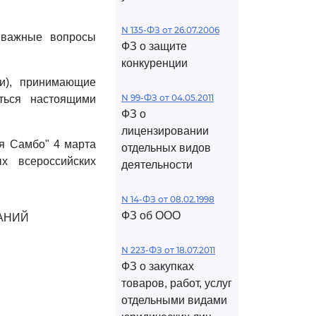
N 135-ФЗ от 26.07.2006
 важные вопросы
ФЗ о защите
конкуренции
ьи), принимающие
N 99-ФЗ от 04.05.2011
ться настоящими
ФЗ о
лицензировании
я Самбо" 4 марта
отдельных видов
х всероссийских
деятельности
N 14-ФЗ от 08.02.1998
ФЗ об ООО
ВАНИЙ
N 223-ФЗ от 18.07.2011
ФЗ о закупках
товаров, работ, услуг
отдельными видами