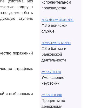
пе (система без
исполнительном
сколько подгрупп
производстве
ельно должен быть
едующую ступень
N 53-ФЗ от 28.03.1998
ФЗ о воинской
службе
N 395-1 от 02.12.1990
ФЗ о банках и
чество поражений
банковской
деятельности
ичество штрафных
ст. 333 ГК РФ
Уменьшение
неустойки
вкой и выбранными
ст. 317.1 ГК РФ
Проценты по
денежному