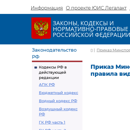
Информация
О проекте ЮИС Легалакт
ЗАКОНЫ, КОДЕКСЫ И
НОРМАТИВНО-ПРАВОВЫЕ 
РОССИЙСКОЙ ФЕДЕРАЦИ
Законодательство
|
Приказ Минспорт
РФ
Приказ Минс
Кодексы РФ в
действующей
правила вид
редакции
АПК РФ
Бюджетный кодекс
Водный кодекс РФ
Воздушный кодекс
РФ
ГК РФ часть 1