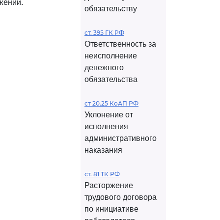
жении.
обязательству
ст. 395 ГК РФ
Ответственность за
неисполнение
денежного
обязательства
ст 20.25 КоАП РФ
Уклонение от
исполнения
административного
наказания
ст. 81 ТК РФ
Расторжение
трудового договора
по инициативе