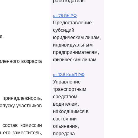
работодателя
ст. 78 БК РФ
Предоставление
субсидий
я.
юридическим лицам,
индивидуальным
предпринимателям,
физическим лицам
вленного возраста
ст. 12.8 КоАП РФ
Управление
транспортным
средством
принадлежность,
водителем,
опуску участников
находящимся в
состоянии
В состав комиссии
опьянения,
 его заместитель,
передача