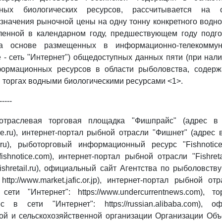
ных биологических ресурсов, рассчитывается на 
значения рыночной цены на одну тонну конкретного водно
вленной в календарном году, предшествующем году подго
на основе размещенных в информационно-телекоммун
е - сеть "Интернет") общедоступных данных пяти (при нали
ормационных ресурсов в области рыболовства, содер
 торгах водными биологическими ресурсами <1>.
-----
отраслевая торговая площадка "Фишпрайс" (адрес в с
rice.ru), интернет-портал рыбной отрасли "Фишнет" (адрес 
net.ru), рыботорговый информационный ресурс "Fishnoti
//fishnotice.com), интернет-портал рыбной отрасли "Fishret
//fishretail.ru), официальный сайт Агентства по рыболовст
http://www.market.jafic.or.jp), интернет-портал рыбной от
ети "Интернет": https://www.undercurrentnews.com), т
с в сети "Интернет": https://russian.alibaba.com), 
ой и сельскохозяйственной организации Организации Об