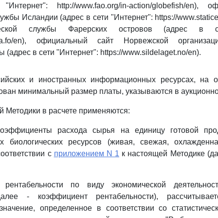
нтернет": http://www.fao.org/in-action/globefish/en),
ужбы Исландии (адрес в сети "Интернет": https://www.static
ческой службы Фарерских островов (адрес в се
stova.fo/en), официальный сайт Норвежской организ
(адрес в сети "Интернет": https://www.sildelaget.no/en).
ийских и иностранных информационных ресурсах, на 
ван минимальный размер платы, указываются в аукционно
й Методики в расчете применяются:
коэффициенты расхода сырья на единицу готовой про
х биологических ресурсов (живая, свежая, охлажденн
соответствии с
приложением N 1
к настоящей Методике (д
 рентабельности по виду экономической деятельност
далее - коэффициент рентабельности), рассчитывае
значение, определенное в соответствии со статистиче