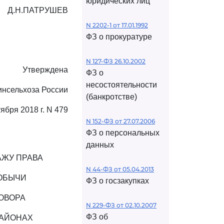
юридических лиц
Д.Н.ПАТРУШЕВ
N 2202-1 от 17.01.1992
ФЗ о прокуратуре
N 127-ФЗ 26.10.2002
Утверждена
ФЗ о
несостоятельности
инсельхоза России
(банкротстве)
тября 2018 г. N 479
N 152-ФЗ от 27.07.2006
ФЗ о персональных
данных
АЖУ ПРАВА
N 44-ФЗ от 05.04.2013
ДОБЫЧИ
ФЗ о госзакупках
ГОВОРА
N 229-ФЗ от 02.10.2007
ФЗ об
РАЙОНАХ