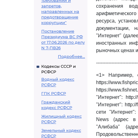
требований и
запретов,
сохранения вод
направленных на
арифметического 
предотвращение
ресурса, устано
коррупции"
документации, 
Постановление
"Интернет" (дале
Президиума ВС РФ
от 17.06.2026 по делу
иностранных инф
N 7-ПВ26
рыночных ценах и
Подробнее...
---------------------------
Кодексы СССР и
РСФСР
<1> Например, 
Водный кодекс
https://www.fishp
РСФСР
https://www.fish
ГПК РСФСР
"Интернет": http:
Гражданский
"Интернет": http:
кодекс РСФСР
сети "Интернет": 
Жилищный кодекс
News (адрес в с
РСФСР
"Алибаба" (адре
Земельный кодекс
Продовольственн
РСФСР