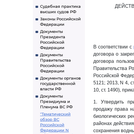
ДЕЙСТ
Судебная практика
высших судов РФ
Законы Российской
Федерации
Документы
Президента
Российской
В соответствии с
Федерации
договора о закре
Документы
Правительства
договора пользо
Российской
Правительства Ро
Федерации
Российской Федерац
Документы органов
5121; 2013, N 4, ст
государственной
власти РФ
10, ст. 1490), при
Документы
Президиума и
1. Утвердить п
Пленума ВС РФ
продажу права н
"Тематический
биологических ре
обзор ВС
районах действия
Российской
Федерации N
сохранения водны