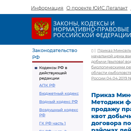
Информация
О проекте ЮИС Легалакт
ЗАКОНЫ, КОДЕКСЫ И
НОРМАТИВНО-ПРАВОВЫЕ 
РОССИЙСКОЙ ФЕДЕРАЦИ
Законодательство
|
Приказ Минсельх
начальной цены вы
РФ
добычи (вылова) во
биологическими ре
Кодексы РФ в
области рыболовст
действующей
редакции
России 04.04.2019 N
АПК РФ
Бюджетный кодекс
Приказ Минс
Методики ф
Водный кодекс РФ
продажу пр
Воздушный кодекс
РФ
квот добычи
договора п
ГК РФ часть 1
районах де