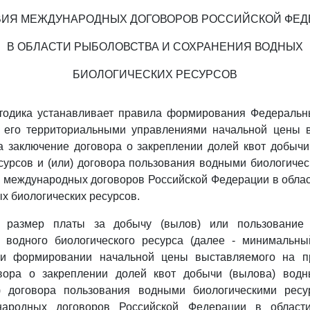
ВИЯ МЕЖДУНАРОДНЫХ ДОГОВОРОВ РОССИЙСКОЙ ФЕД
В ОБЛАСТИ РЫБОЛОВСТВА И СОХРАНЕНИЯ ВОДНЫХ
БИОЛОГИЧЕСКИХ РЕСУРСОВ
тодика устанавливает правила формирования Федеральн
 его территориальными управлениями начальной цены 
а заключение договора о закреплении долей квот добычи
сурсов и (или) договора пользования водными биологиче
 международных договоров Российской Федерации в обла
х биологических ресурсов.
 размер платы за добычу (вылов) или пользование 
а водного биологического ресурса (далее - минимальны
ри формировании начальной цены выставляемого на п
вора о закреплении долей квот добычи (вылова) водн
) договора пользования водными биологическими рес
народных договоров Российской Федерации в област