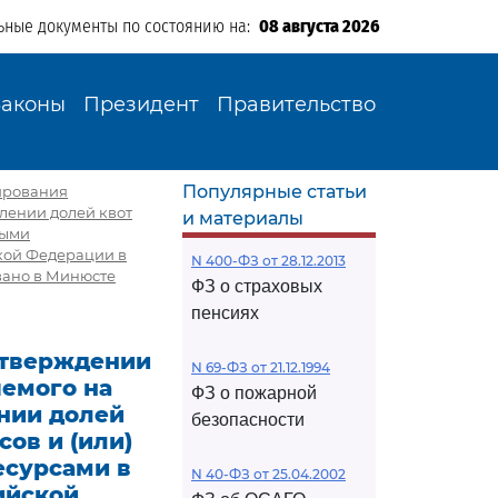
ьные документы по состоянию на:
08 августа 2026
Законы
Президент
Правительство
Популярные статьи
мирования
лении долей квот
и материалы
ными
кой Федерации в
N 400-ФЗ от 28.12.2013
вано в Минюсте
ФЗ о страховых
пенсиях
 утверждении
N 69-ФЗ от 21.12.1994
емого на
ФЗ о пожарной
ении долей
безопасности
ов и (или)
есурсами в
N 40-ФЗ от 25.04.2002
ийской