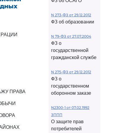
ФЗ об ОСАГО
одных
N 273-ФЗ от 29.12.2012
ФЗ об образовании
ЕРАЦИИ
N 79-ФЗ от 27.07.2004
ФЗ о
государственной
гражданской службе
N 275-ФЗ от 29.12.2012
ФЗ о
государственном
АЖУ ПРАВА
оборонном заказе
ДОБЫЧИ
N2300-1 от 07.02.1992
ЗППП
ГОВОРА
О защите прав
РАЙОНАХ
потребителей