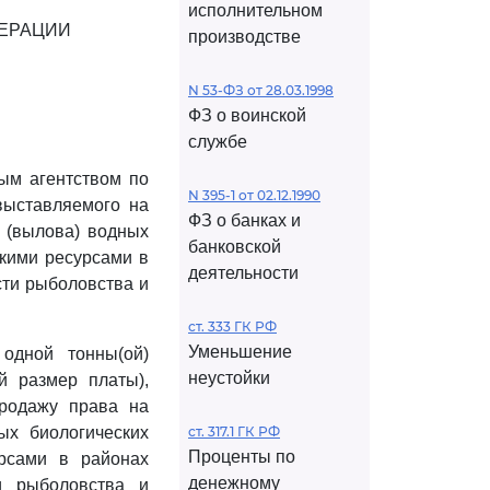
исполнительном
ЕРАЦИИ
производстве
N 53-ФЗ от 28.03.1998
ФЗ о воинской
службе
ым агентством по
N 395-1 от 02.12.1990
выставляемого на
ФЗ о банках и
 (вылова) водных
банковской
скими ресурсами в
деятельности
сти рыболовства и
ст. 333 ГК РФ
Уменьшение
одной тонны(ой)
неустойки
й размер платы),
родажу права на
ых биологических
ст. 317.1 ГК РФ
Проценты по
урсами в районах
денежному
и рыболовства и