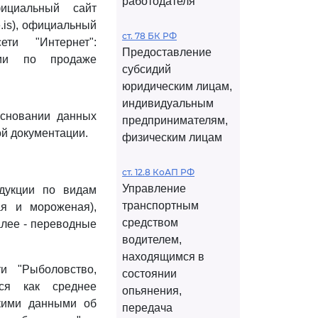
работодателя
 официальный сайт
e.is), официальный
ст. 78 БК РФ
ти "Интернет":
Предоставление
ации по продаже
субсидий
юридическим лицам,
индивидуальным
основании данных
предпринимателям,
й документации.
физическим лицам
ст. 12.8 КоАП РФ
Управление
дукции по видам
транспортным
ая и мороженая),
средством
алее - переводные
водителем,
находящимся в
и "Рыболовство,
состоянии
тся как среднее
опьянения,
скими данными об
передача