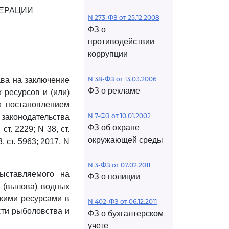
ЕРАЦИИ
N 273-ФЗ от 25.12.2008
ФЗ о
противодействии
коррупции
N 38-ФЗ от 13.03.2006
ва на заключение
ФЗ о рекламе
 ресурсов и (или)
х постановлением
N 7-ФЗ от 10.01.2002
 законодательства
ФЗ об охране
ст. 2229; N 38, ст.
окружающей среды
3, ст. 5963; 2017, N
N 3-ФЗ от 07.02.2011
ыставляемого на
ФЗ о полиции
 (вылова) водных
скими ресурсами в
N 402-ФЗ от 06.12.2011
сти рыболовства и
ФЗ о бухгалтерском
учете