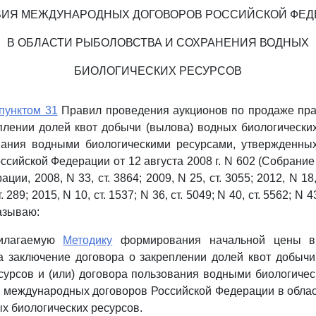
ВИЯ МЕЖДУНАРОДНЫХ ДОГОВОРОВ РОССИЙСКОЙ ФЕД
В ОБЛАСТИ РЫБОЛОВСТВА И СОХРАНЕНИЯ ВОДНЫХ
БИОЛОГИЧЕСКИХ РЕСУРСОВ
пунктом 31
Правил проведения аукционов по продаже пра
плении долей квот добычи (вылова) водных биологических
вания водными биологическими ресурсами, утвержденны
ссийской Федерации от 12 августа 2008 г. N 602 (Собрание
ии, 2008, N 33, ст. 3864; 2009, N 25, ст. 3055; 2012, N 18, 
. 289; 2015, N 10, ст. 1537; N 36, ст. 5049; N 40, ст. 5562; N 4
казываю:
рилагаемую
Методику
формирования начальной цены в
а заключение договора о закреплении долей квот добычи
сурсов и (или) договора пользования водными биологиче
 международных договоров Российской Федерации в обла
х биологических ресурсов.