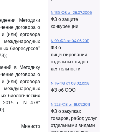
N 135-ФЗ от 26.07.2006
ФЗ о защите
ждении Методики
конкуренции
чение договора о
 и (или) договора
N 99-ФЗ от 04.05.2011
я международных
ФЗ о
дных биоресурсов"
лицензировании
8);
отдельных видов
нений в Методику
деятельности
чение договора о
 и (или) договора
N 14-ФЗ от 08.02.1998
я международных
ФЗ об ООО
ных биологических
 2015 г. N 478"
N 223-ФЗ от 18.07.2011
0).
ФЗ о закупках
товаров, работ, услуг
отдельными видами
Министр