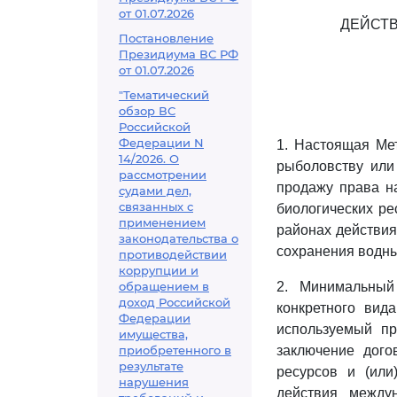
от 01.07.2026
ДЕЙСТ
Постановление
Президиума ВС РФ
от 01.07.2026
"Тематический
обзор ВС
Российской
Федерации N
1. Настоящая Ме
14/2026. О
рыболовству или
рассмотрении
продажу права н
судами дел,
связанных с
биологических ре
применением
районах действия
законодательства о
сохранения водны
противодействии
коррупции и
обращением в
2. Минимальный
доход Российской
конкретного вид
Федерации
используемый п
имущества,
приобретенного в
заключение дого
результате
ресурсов и (или
нарушения
действия между