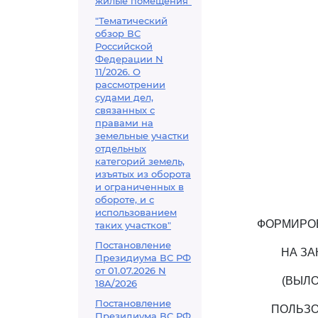
жилые помещения"
"Тематический
обзор ВС
Российской
Федерации N
11/2026. О
рассмотрении
судами дел,
связанных с
правами на
земельные участки
отдельных
категорий земель,
изъятых из оборота
и ограниченных в
обороте, и с
использованием
ФОРМИРОВ
таких участков"
Постановление
НА ЗА
Президиума ВС РФ
от 01.07.2026 N
(ВЫЛО
18А/2026
Постановление
ПОЛЬЗО
Президиума ВС РФ