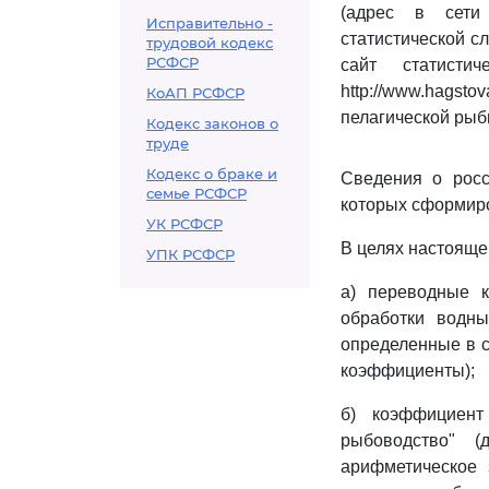
(адрес в сети "И
Исправительно -
статистической сл
трудовой кодекс
РСФСР
сайт статисти
http://www.hag
КоАП РСФСР
пелагической рыбы 
Кодекс законов о
труде
Кодекс о браке и
Сведения о росс
семье РСФСР
которых сформиро
УК РСФСР
В целях настояще
УПК РСФСР
а) переводные 
обработки водны
определенные в 
коэффициенты);
б) коэффициент
рыбоводство" (
арифметическое 