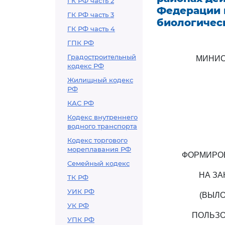
ГК РФ часть 2
Федерации 
ГК РФ часть 3
биологичес
ГК РФ часть 4
ГПК РФ
Градостроительный
МИНИС
кодекс РФ
Жилищный кодекс
РФ
КАС РФ
Кодекс внутреннего
водного транспорта
Кодекс торгового
мореплавания РФ
ФОРМИРОВ
Семейный кодекс
НА ЗА
ТК РФ
УИК РФ
(ВЫЛО
УК РФ
ПОЛЬЗО
УПК РФ