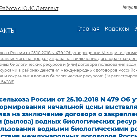
Актуал
Работа с ЮИС Легалакт
Главная
Кодексы
АКТЫ
И
оза России от 25.10.2018 N 479 "Об утверждении Методики фор
ставляемого на продажу права на заключение договора о закреп
дных биологических ресурсов и (или) договора пользования вод
сурсами в районах действия международных договоров Российс
ва и сохранения водных биологических ресурсов" (Зарегистриро
 54286)
ельхоза России от 25.10.2018 N 479 Об
ормирования начальной цены выставля
ава на заключение договора о закрепл
 (вылова) водных биологических ресурс
ользования водными биологическими р
йствия международных договоров Росс