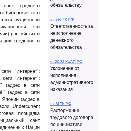
обязательству
основе среднего
го биологического
товки аукционной
ст. 395 ГК РФ
Ответственность за
икационной сети
неисполнение
чии) российских и
денежного
жащих сведения о
обязательства
ст 20.25 КоАП РФ
Уклонение от
ети "Интернет":
исполнения
в сети "Интернет":
административного
ce" (адрес в сети
наказания
ail" (адрес в сети
ву Японии (адрес в
ст. 81 ТК РФ
расли Undercurrent
Расторжение
орговая площадка
трудового договора
официальный сайт
по инициативе
ъединенных Наций