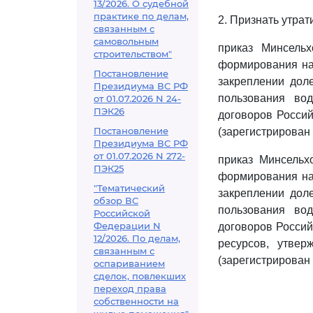
13/2026. О судебной
практике по делам,
2. Признать утра
связанным с
самовольным
приказ Минсель
строительством"
формирования на
Постановление
закреплении доле
Президиума ВС РФ
пользования во
от 01.07.2026 N 24-
ПЭК26
договоров Россий
Постановление
(зарегистрирован 
Президиума ВС РФ
от 01.07.2026 N 272-
приказ Минсельх
ПЭК25
формирования на
"Тематический
закреплении доле
обзор ВС
пользования во
Российской
Федерации N
договоров Россий
12/2026. По делам,
ресурсов, утве
связанным с
(зарегистрирован
оспариванием
сделок, повлекших
переход права
собственности на