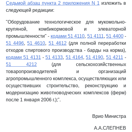
Седьмой абзац пункта 2 приложения N 1
изложить в
следующей редакции:
"Оборудование технологическое для мукомольно-
крупяной, комбикормовой и элеваторной
промышленности" -
кодами 51 4110
,
51 4111
,
51 4400
-
51 4496
,
51 4610
,
51 4612
(для полной переработки
отходов спиртового производства - барды на корма),
кодами 51 4131
-
51 4133
,
51 4164
,
51 4190
,
51 4211
-
51 4212
(для сельскохозяйственных
товаропроизводителей и организаций
агропромышленного комплекса, осуществляющих или
осуществивших строительство, реконструкцию и
модернизацию животноводческих комплексов (ферм)
после 1 января 2006 г.);".
Врио Министра
А.А.СЛЕПНЕВ