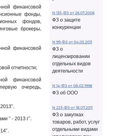
нной финансовой
N 135-ФЗ от 26.07.2006
енсионные фонды,
ФЗ о защите
ионных фондов,
конкуренции
инговые брокеры,
N 99-ФЗ от 04.05.2011
анной финансовой
ФЗ о
лицензировании
отдельных видов
вой отчетности;
деятельности
нной финансовой
N 14-ФЗ от 08.02.1998
первую очередь,
ФЗ об ООО
2013".
N 223-ФЗ от 18.07.2011
ФЗ о закупках
и " - 2013 г".
товаров, работ, услуг
отдельными видами
14".