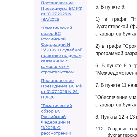
Постановление
5. В пункте 6:
Президиума ВС РФ
от 01.07.2026 N
1) в графе "Н
18А/2026
бухгалтерской (ф
"Тематический
обзор ВС
стандартов бухгал
Российской
Федерации N
2) в графе "Срок
13/2026. О судебной
программой разра
практике по делам,
связанным с
6. В пункте 8 в
самовольным
строительством"
"Межведомственн
Постановление
7. В пункте 11 н
Президиума ВС РФ
от 01.07.2026 N 24-
ПЭК26
"Обеспечение уча
стандартов бухгал
"Тематический
обзор ВС
Российской
8. Пункты 12 и 13
Федерации N
11/2026. О
"12. Создание сов
рассмотрении
     бухгалтерско