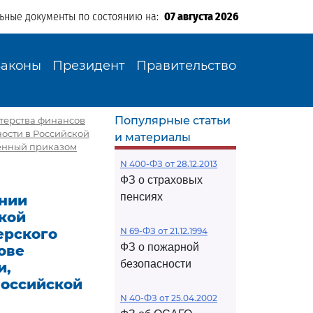
льные документы по состоянию на:
07 августа 2026
Законы
Президент
Правительство
Популярные статьи
стерства финансов
ности в Российской
и материалы
денный приказом
N 400-ФЗ от 28.12.2013
ФЗ о страховых
пенсиях
ении
кой
ерского
N 69-ФЗ от 21.12.1994
ФЗ о пожарной
ове
безопасности
и,
Российской
N 40-ФЗ от 25.04.2002