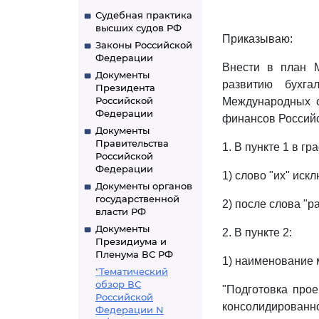
Судебная практика
высших судов РФ
Приказываю:
Законы Российской
Федерации
Внести в план 
Документы
развитию бухга
Президента
Российской
Международных с
Федерации
финансов Российс
Документы
Правительства
1. В пункте 1 в г
Российской
Федерации
1) слово "их" искл
Документы органов
государственной
2) после слова "
власти РФ
Документы
2. В пункте 2:
Президиума и
Пленума ВС РФ
1) наименование 
"Тематический
обзор ВС
"Подготовка про
Российской
консолидированно
Федерации N