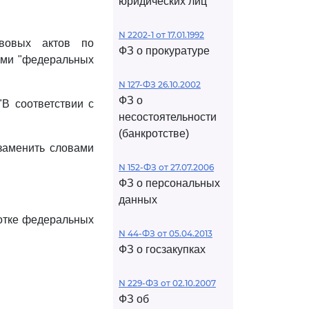
юридических лиц
N 2202-1 от 17.01.1992
вовых актов по
ФЗ о прокуратуре
вами "федеральных
N 127-ФЗ 26.10.2002
ФЗ о
"В соответствии с
несостоятельности
(банкротстве)
заменить словами
N 152-ФЗ от 27.07.2006
ФЗ о персональных
данных
ботке федеральных
N 44-ФЗ от 05.04.2013
ФЗ о госзакупках
N 229-ФЗ от 02.10.2007
ФЗ об