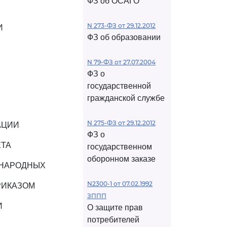
ФЗ об ОСАГО
N 273-ФЗ от 29.12.2012
И
ФЗ об образовании
N 79-ФЗ от 27.07.2004
ФЗ о
государственной
гражданской службе
N 275-ФЗ от 29.12.2012
АЦИИ
ФЗ о
ЕТА
государственном
оборонном заказе
УНАРОДНЫХ
N2300-1 от 07.02.1992
РИКАЗОМ
ЗППП
И
О защите прав
потребителей