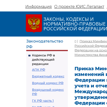
Информация
О проекте ЮИС Легалакт
ЗАКОНЫ, КОДЕКСЫ И
НОРМАТИВНО-ПРАВОВЫЕ 
РОССИЙСКОЙ ФЕДЕРАЦИ
Законодательство
|
Приказ Минфина 
Российской Федерац
РФ
Федерации на осно
Министерства финан
Кодексы РФ в
действующей
редакции
Приказ Минф
АПК РФ
изменений 
Бюджетный кодекс
Федерации н
Водный кодекс РФ
учета и отч
Воздушный кодекс
Международ
РФ
утвержденн
ГК РФ часть 1
Федерации о