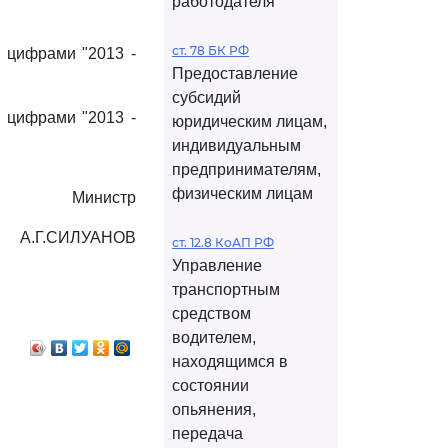
работодателя
ст. 78 БК РФ
ь цифрами "2013 -
Предоставление
субсидий
ь цифрами "2013 -
юридическим лицам,
индивидуальным
предпринимателям,
физическим лицам
Министр
А.Г.СИЛУАНОВ
ст. 12.8 КоАП РФ
Управление
транспортным
средством
водителем,
находящимся в
состоянии
опьянения,
передача