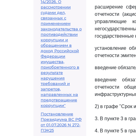
14/2026. О
расширение сфе
рассмотрении
судами дел,
отчетности (акц
связанных с
управляющие к
применением
негосударственн
законодательства о
противодействии
государственные 
коррупции и
обращением в
установление об
доход Российской
отчетности эмитен
Федерации
имущества,
приобретенного в
введение обязате
результате
нарушения
введение обяза
требований и
отчетности общ
запретов,
инфраструктурными
направленных на
предотвращение
коррупции"
2) в графе "Срок 
Постановление
3. В пункте 3 в г
Президиума ВС РФ
от 01.07.2026 N 272-
ПЭК25
4. В пункте 5 в г