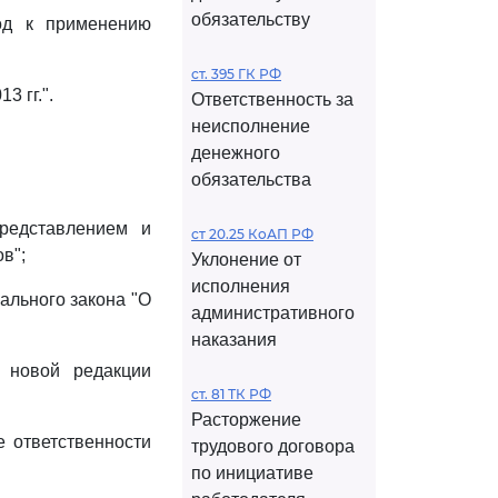
обязательству
ход к применению
ст. 395 ГК РФ
3 гг.".
Ответственность за
неисполнение
денежного
обязательства
представлением и
ст 20.25 КоАП РФ
в";
Уклонение от
исполнения
ального закона "О
административного
наказания
 новой редакции
ст. 81 ТК РФ
Расторжение
е ответственности
трудового договора
по инициативе