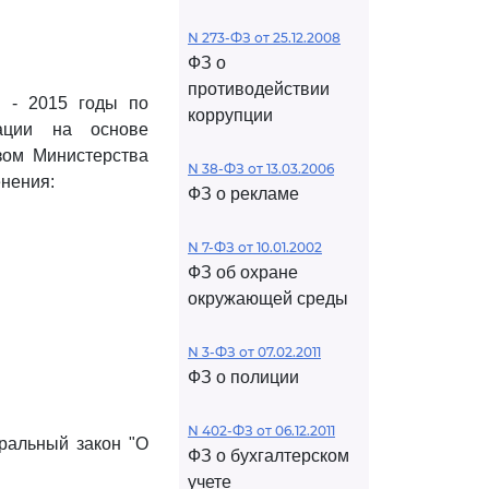
N 273-ФЗ от 25.12.2008
ФЗ о
противодействии
 - 2015 годы по
коррупции
рации на основе
зом Министерства
N 38-ФЗ от 13.03.2006
енения:
ФЗ о рекламе
N 7-ФЗ от 10.01.2002
ФЗ об охране
окружающей среды
N 3-ФЗ от 07.02.2011
ФЗ о полиции
N 402-ФЗ от 06.12.2011
ральный закон "О
ФЗ о бухгалтерском
учете