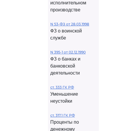
исполнительном
производстве
N 53-ФЗ от 28.03.1998
ФЗ о воинской
службе
N 395-1 от 02.12.1990
ФЗ о банках и
банковской
деятельности
ст. 333 ГК РФ
Уменьшение
неустойки
ст. 317.1 ГК РФ
Проценты по
денежному