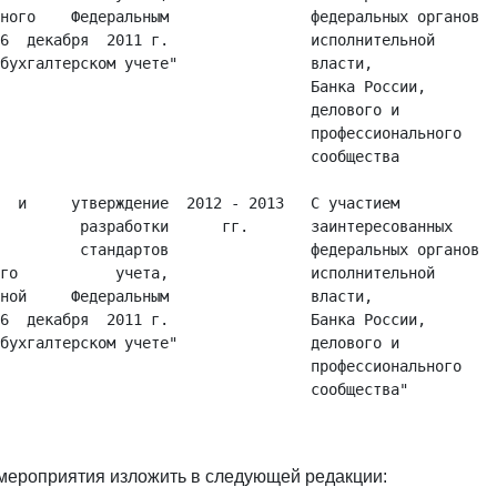
ного    Федеральным                федеральных органов

6  декабря  2011 г.                исполнительной

бухгалтерском учете"               власти,

                                   Банка России,

                                   делового и

                                   профессионального

                                   сообщества

  и     утверждение  2012 - 2013   С участием

         разработки      гг.       заинтересованных

         стандартов                федеральных органов

го           учета,                исполнительной

ной     Федеральным                власти,

6  декабря  2011 г.                Банка России,

бухгалтерском учете"               делового и

                                   профессионального

мероприятия изложить в следующей редакции: