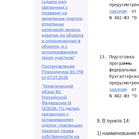
судами дел,
     предусмотрен
связанных с
законом
  от 
правами на
     N 402-ФЗ "О 
земельные участки
отдельных
                 
категорий земель,
                 
изъятых из оборота
                 
и ограниченных в
                 
обороте, и с
использованием
 13. Подготовка  
таких участков"
     программы   
Постановление
     федеральных 
Президиума ВС РФ
     бухгалтерско
от 01.07.2026
     предусмотрен
"Тематический
законом
  от 
обзор ВС
     N 402-ФЗ "О 
Российской
                 
Федерации N
12/2026. По делам,
связанным с
оспариванием
9. В пункте 14:
сделок, повлекших
переход права
1) наименование 
собственности на