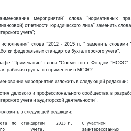
аименование мероприятий" слова "нормативных пра
инансовой) отчетности юридического лица" заменить сло
терского учета";
 исполнения" слова "2012 - 2015 гг. " заменить словами 
ботки федеральных стандартов бухгалтерского учета".
 графе "Примечание" слова "Совместно с Фондом "НСФО" 
ая рабочая группа по применению МСФО".
аименование мероприятия изложить в следующей редакции:
стия делового и профессионального сообщества в разра
терского учета и аудиторской деятельности".
 изложить в следующей редакции:
ета  по  стандартам     2013 г.    С участием

го           учета,                заинтересованных
