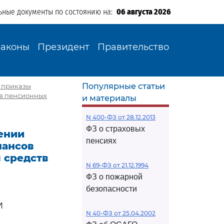
ьные документы по состоянию на:
06 августа 2026
Законы
Президент
Правительство
Популярные статьи
е приказы
тв пенсионных
и материалы
N 400-ФЗ от 28.12.2013
ФЗ о страховых
сении
пенсиях
нансов
 средств
N 69-ФЗ от 21.12.1994
ФЗ о пожарной
безопасности
И
N 40-ФЗ от 25.04.2002