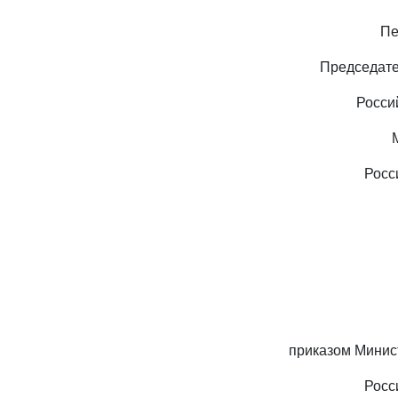
Пе
Председате
Росси
Росс
приказом Минис
Росс