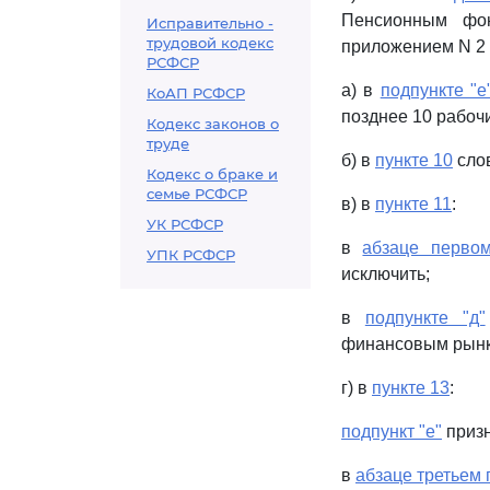
Пенсионным фо
Исправительно -
трудовой кодекс
приложением N 2 к
РСФСР
а) в
подпункте "е
КоАП РСФСР
позднее 10 рабочи
Кодекс законов о
труде
б) в
пункте 10
слов
Кодекс о браке и
семье РСФСР
в) в
пункте 11
:
УК РСФСР
в
абзаце первом
УПК РСФСР
исключить;
в
подпункте "д"
финансовым рынк
г) в
пункте 13
:
подпункт "е"
призн
в
абзаце третьем 