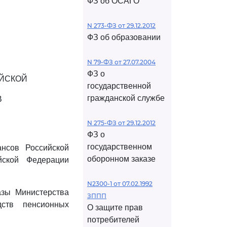
ФЗ об ОСАГО
N 273-ФЗ от 29.12.2012
ФЗ об образовании
N 79-ФЗ от 27.07.2004
ФЗ о
ИЙСКОЙ
государственной
гражданской службе
В
N 275-ФЗ от 29.12.2012
ФЗ о
государственном
нсов Российской
оборонном заказе
йской Федерации
N2300-1 от 07.02.1992
азы Министерства
ЗППП
ств пенсионных
О защите прав
потребителей