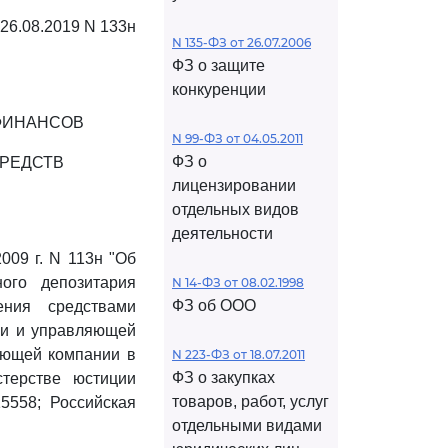
 26.08.2019 N 133н
N 135-ФЗ от 26.07.2006
ФЗ о защите
конкуренции
ФИНАНСОВ
N 99-ФЗ от 04.05.2011
ФЗ о
РЕДСТВ
лицензировании
отдельных видов
деятельности
09 г. N 113н "Об
ого депозитария
N 14-ФЗ от 08.02.1998
ФЗ об ООО
ения средствами
ии и управляющей
яющей компании в
N 223-ФЗ от 18.07.2011
ФЗ о закупках
стерстве юстиции
товаров, работ, услуг
5558; Российская
отдельными видами