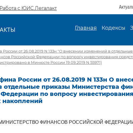
Актуал
Работа с ЮИС Легалакт
Главная
Кодексы
АКТЫ
И
России от 26.08.2019 N 133н "О внесении изменений в отдельны
нсов Российской Федерации по вопросу инвестирования средс
истрировано в Минюсте России 19.09.2019 N 55971)
ина России от 26.08.2019 N 133н О вне
в отдельные приказы Министерства фи
 Федерации по вопросу инвестирования
 накоплений
МИНИСТЕРСТВО ФИНАНСОВ РОССИЙСКОЙ ФЕДЕРАЦИ