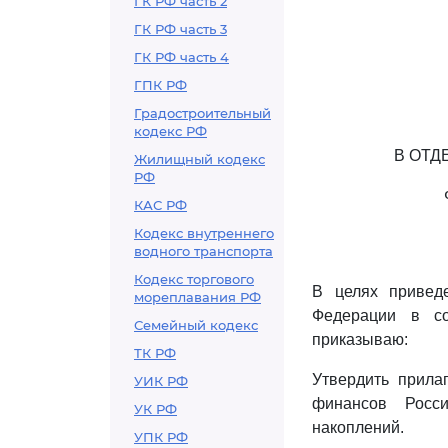
ГК РФ часть 2
ГК РФ часть 3
ГК РФ часть 4
ГПК РФ
Градостроительный
кодекс РФ
В ОТД
Жилищный кодекс
РФ
КАС РФ
Кодекс внутреннего
водного транспорта
Кодекс торгового
В целях привед
мореплавания РФ
Федерации в со
Семейный кодекс
приказываю:
ТК РФ
Утвердить прил
УИК РФ
финансов Росс
УК РФ
накоплений.
УПК РФ