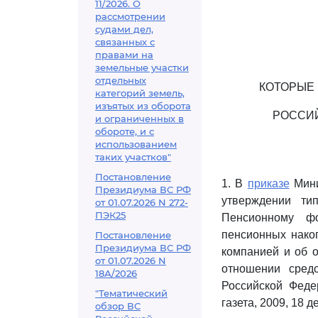
11/2026. О
рассмотрении
судами дел,
связанных с
правами на
земельные участки
отдельных
КОТОРЫЕ
категорий земель,
изъятых из оборота
РОССИЙ
и ограниченных в
обороте, и с
использованием
таких участков"
Постановление
1. В
приказе
Мини
Президиума ВС РФ
утверждении ти
от 01.07.2026 N 272-
ПЭК25
Пенсионному фо
пенсионных нако
Постановление
Президиума ВС РФ
компанией и об 
от 01.07.2026 N
отношении средс
18А/2026
Российской Феде
"Тематический
газета, 2009, 18 д
обзор ВС