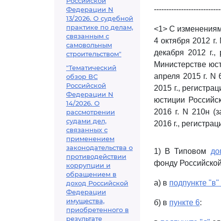
Российской
---------------------------
Федерации N
13/2026. О судебной
практике по делам,
<1> С изменениям
связанным с
4 октября 2012 г
самовольным
декабря 2012 г.,
строительством"
Министерстве юст
"Тематический
апреля 2015 г. N
обзор ВС
Российской
2015 г., регистра
Федерации N
юстиции Российск
14/2026. О
2016 г. N 210н (
рассмотрении
судами дел,
2016 г., регистра
связанных с
применением
законодательства о
1) В Типовом
до
противодействии
фонду Российской
коррупции и
обращением в
а) в
подпункте "в"
доход Российской
Федерации
имущества,
б) в
пункте 6
:
приобретенного в
результате