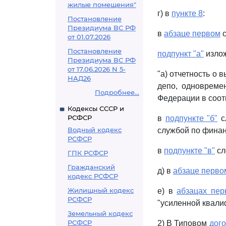
жилые помещения"
г) в
пункте 8
:
Постановление
Президиума ВС РФ
в
абзаце первом
с
от 01.07.2026
Постановление
подпункт "а"
излож
Президиума ВС РФ
от 17.06.2026 N 5-
"а) отчетность о 
НАД26
депо, одновреме
Подробнее...
Федерации в соотв
Кодексы СССР и
РСФСР
в
подпункте "б"
с
Водный кодекс
службой по финан
РСФСР
в
подпункте "в"
сл
ГПК РСФСР
Гражданский
д) в
абзаце перво
кодекс РСФСР
Жилищный кодекс
е) в
абзацах пер
РСФСР
"усиленной квали
Земельный кодекс
РСФСР
2) В Типовом
дог