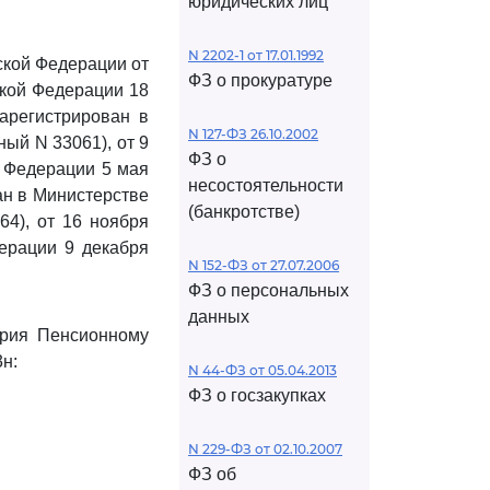
юридических лиц
N 2202-1 от 17.01.1992
ской Федерации от
ФЗ о прокуратуре
ской Федерации 18
зарегистрирован в
N 127-ФЗ 26.10.2002
ый N 33061), от 9
ФЗ о
й Федерации 5 мая
несостоятельности
ван в Министерстве
(банкротстве)
64), от 16 ноября
дерации 9 декабря
N 152-ФЗ от 27.07.2006
ФЗ о персональных
данных
ария Пенсионному
н:
N 44-ФЗ от 05.04.2013
ФЗ о госзакупках
N 229-ФЗ от 02.10.2007
ФЗ об