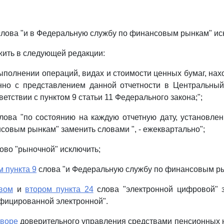
лова "и в Федеральную службу по финансовым рынкам" ис
ить в следующей редакции:
выполнении операций, видах и стоимости ценных бумаг, нах
нно с представлением данной отчетности в Центральный
етствии с пунктом 9 статьи 11 Федерального закона;";
лова "по состоянию на каждую отчетную дату, установле
совым рынкам" заменить словами ", - ежеквартально";
ово "рыночной" исключить;
м пункта 9
слова "и Федеральную службу по финансовым ры
вом
и
втором пункта 24
слова "электронной цифровой" 
фицированной электронной".
оворе
доверительного управления средствами пенсионных 