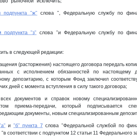
ово "рыночной" исключить;
 подпункта "ж"
слова ", Федеральную службу по фин
м подпункта "з"
слова "и Федеральную службу по фин
ить в следующей редакции:
кращения (расторжения) настоящего договора передать копи
занных с исполнением обязанностей по настоящему до
ному депозитарию, с которым Фонд заключил соответств
чих дней с момента вступления в силу такого договора;
 всех документов и справок новому специализированн
том приема-передачи, который подписывается спе
ередающим документы, новым специализированным депозит
"а"
и
"б" пункта 7
слова "Федеральной службой по фин
"в соответствии с подпунктом 12 статьи 11 Федерального з