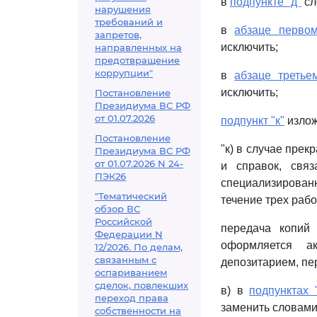
в
подпункте "д"
сл
нарушения
требований и
в
абзаце первом
запретов,
исключить;
направленных на
предотвращение
коррупции"
в
абзаце третье
исключить;
Постановление
Президиума ВС РФ
от 01.07.2026
подпункт "к"
излож
Постановление
"к) в случае пре
Президиума ВС РФ
от 01.07.2026 N 24-
и справок, свя
ПЭК26
специализирован
"Тематический
течение трех рабо
обзор ВС
Российской
передача копий
Федерации N
оформляется ак
12/2026. По делам,
связанным с
депозитарием, п
оспариванием
сделок, повлекших
в) в
подпунктах 
переход права
заменить словами 
собственности на