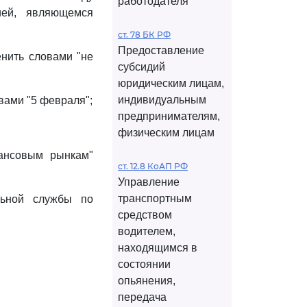
работодателя
ей, являющемся
ст. 78 БК РФ
Предоставление
енить словами "не
субсидий
юридическим лицам,
индивидуальным
вами "5 февраля";
предпринимателям,
физическим лицам
ансовым рынкам"
ст. 12.8 КоАП РФ
Управление
транспортным
ьной службы по
средством
водителем,
находящимся в
состоянии
опьянения,
передача