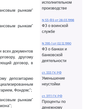
исполнительном
производстве
ансовым рынкам"
N 53-ФЗ от 28.03.1998
ФЗ о воинской
ансовым рынкам"
службе
N 395-1 от 02.12.1990
ФЗ о банках и
и всех документов
банковской
говору, другому
деятельности
ующий договор, в
ст. 333 ГК РФ
Уменьшение
ому депозитарию
неустойки
циализированным
арием, Фондом;";
ст. 317.1 ГК РФ
ансовым рынкам"
Проценты по
акона";
денежному