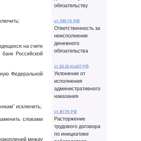
обязательству
ключить;
ст. 395 ГК РФ
Ответственность за
неисполнение
денежного
одящихся на счете
обязательства
 банк Российской
ст 20.25 КоАП РФ
Уклонение от
нную Федеральной
исполнения
административного
наказания
нкам" исключить;
ст. 81 ТК РФ
Расторжение
заменить словами
трудового договора
по инициативе
накоплений между