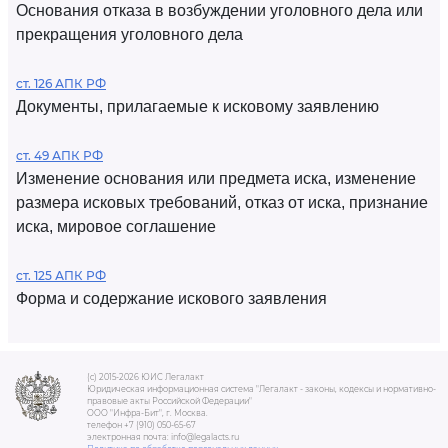
Основания отказа в возбуждении уголовного дела или
прекращения уголовного дела
ст. 126 АПК РФ
Документы, прилагаемые к исковому заявлению
ст. 49 АПК РФ
Изменение основания или предмета иска, изменение
размера исковых требований, отказ от иска, признание
иска, мировое соглашение
ст. 125 АПК РФ
Форма и содержание искового заявления
(c) 2015-2026 ЮИС Легалакт
Юридическая информационная система "Легалакт - законы, кодексы и нормативно-
правовые акты Российской Федерации"
ООО "Инфра-Бит", г. Москва.
телефон +7 (910) 050-65-67
электронная почта: info@legalacts.ru