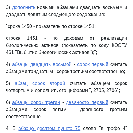
3)
дополнить
новыми абзацами двадцать восьмым и
двадцать девятым следующего содержания:
"срока 1450 - показатель по строке 1451;
строка 1451 - по доходам от реализации
биологических активов (показатель по коду КОСГУ
461 "Выбытие биологических активов");";
4)
абзацы двадцать восьмой
-
сорок первый
считать
абзацами тридцатым - сорок третьим соответственно;
5)
абзац сорок второй
считать абзацем сорок
четвертым и дополнить его цифрами ", 2705, 2706";
6)
абзацы сорок третий
-
девяносто первый
считать
абзацами сорок пятым - девяносто третьим
соответственно.
4. В
абзаце десятом пункта 75
слова "в графе 4"