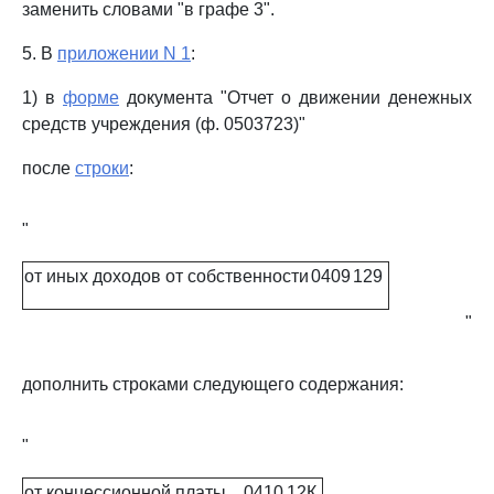
заменить словами "в графе 3".
5. В
приложении N 1
:
1) в
форме
документа "Отчет о движении денежных
средств учреждения (ф. 0503723)"
после
строки
:
"
от иных доходов от собственности
0409
129
"
дополнить строками следующего содержания:
"
от концессионной платы
0410
12К