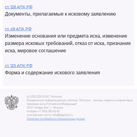
ст. 126 АПК РФ
Документы, прилагаемые к исковому заявлению
ст. 49 АПК РФ
Изменение основания или предмета иска, изменение
размера исковых требований, отказ от иска, признание
иска, мировое соглашение
ст. 125 АПК РФ
Форма и содержание искового заявления
(c) 2015-2026 ЮИС Легалакт
Юридическая информационная система "Легалакт - законы, кодексы и нормативно-
правовые акты Российской Федерации"
ООО "Инфра-Бит", г. Москва.
телефон +7 (910) 050-65-67
электронная почта: info@legalacts.ru
Политика по обработке персональных данных