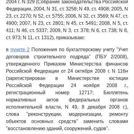
2004 г. N 329 (Собрание законодательства Российской
Федерации, 2004, N 31, ст. 3258; N 49, ст. 4908; 2005, N
23, ст. 2270; N 52, ст. 5755; 2006, N 32, ст. 3569; N 47, ст.
4900; 2007, N 23, ст. 2801; N 45, ст. 5491; 2008, N 5, ст.
411; N 46, ст. 5337; 2009, N 3, ст. 378; N 6, ст. 738; N 8,
ст. 973; N 11, ст. 1312), приказываю:
в
пункте 2
Положения по бухгалтерскому учету "Учет
договоров строительного подряда" (ПБУ 2/2008),
утвержденного Приказом Министерства финансов
Российской Федерации от 24 октября 2008 г. N 116н
(зарегистрирован в Министерстве юстиции
Российской Федерации 24 ноября 2008 г.,
регистрационный номер 12717; Бюллетень
нормативных актов федеральных органов
исполнительной власти, N 49, 8 декабря 2008 г.),
слова "реконструкции, модернизации, ремонту
объектов основных средств" заменить словами
"восстановлению зданий, сооружений, судов".