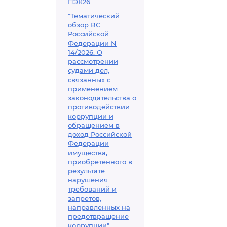
ПЭК26
"Тематический
обзор ВС
Российской
Федерации N
14/2026. О
рассмотрении
судами дел,
связанных с
применением
законодательства о
противодействии
коррупции и
обращением в
доход Российской
Федерации
имущества,
приобретенного в
результате
нарушения
требований и
запретов,
направленных на
предотвращение
коррупции"