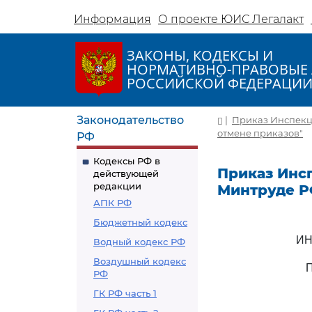
Информация
О проекте ЮИС Легалакт
ЗАКОНЫ, КОДЕКСЫ И
НОРМАТИВНО-ПРАВОВЫЕ 
РОССИЙСКОЙ ФЕДЕРАЦИ
Законодательство
|
Приказ Инспекци
отмене приказов"
РФ
Кодексы РФ в
Приказ Инс
действующей
редакции
Минтруде РФ
АПК РФ
Бюджетный кодекс
ИН
Водный кодекс РФ
Воздушный кодекс
РФ
ГК РФ часть 1