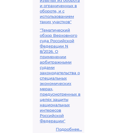
изъятых из оборота
и ограниченных в
обороте, и с
использованием
таких участков"
"Тематический
обзор Верховного
суда Российской
Федерации N
8/2026. О
применении
арбитражными
судами
законодательства о
специальных
экономических
мерах,
предусмотренных в
целях защиты
национальных
интересов
Российской
Федерации"
Подробнее...