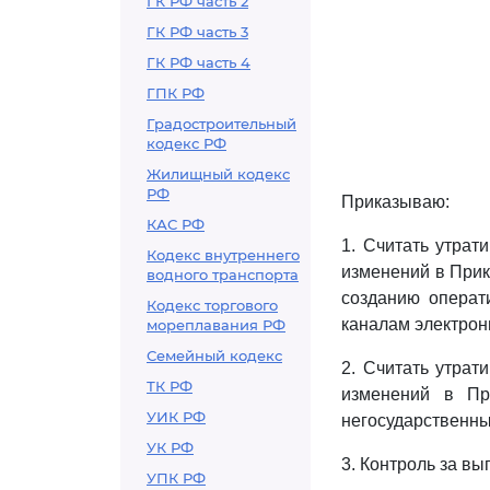
ГК РФ часть 2
ГК РФ часть 3
ГК РФ часть 4
ГПК РФ
Градостроительный
кодекс РФ
Жилищный кодекс
РФ
Приказываю:
КАС РФ
1. Считать утрат
Кодекс внутреннего
изменений в Прик
водного транспорта
созданию операт
Кодекс торгового
каналам электрон
мореплавания РФ
Семейный кодекс
2. Считать утрат
ТК РФ
изменений в Пр
УИК РФ
негосударственны
УК РФ
3. Контроль за в
УПК РФ