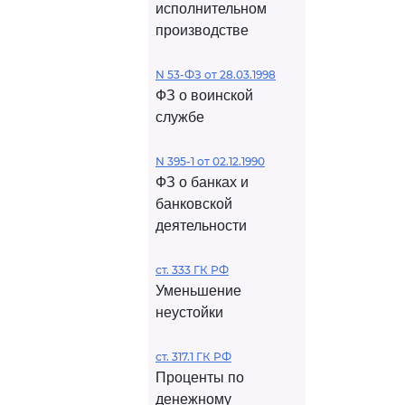
исполнительном
производстве
N 53-ФЗ от 28.03.1998
ФЗ о воинской
службе
N 395-1 от 02.12.1990
ФЗ о банках и
банковской
деятельности
ст. 333 ГК РФ
Уменьшение
неустойки
ст. 317.1 ГК РФ
Проценты по
денежному