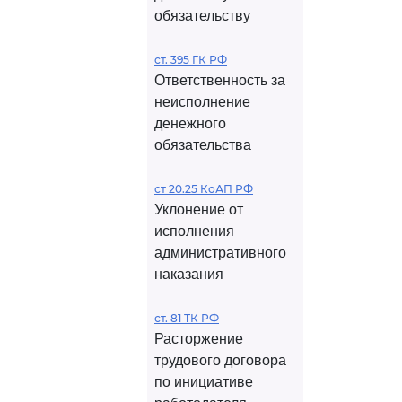
обязательству
ст. 395 ГК РФ
Ответственность за
неисполнение
денежного
обязательства
ст 20.25 КоАП РФ
Уклонение от
исполнения
административного
наказания
ст. 81 ТК РФ
Расторжение
трудового договора
по инициативе