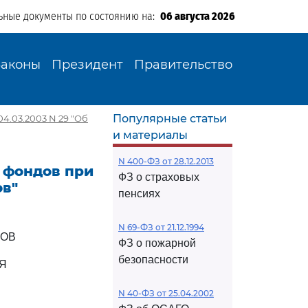
ьные документы по состоянию на:
06 августа 2026
Законы
Президент
Правительство
Популярные статьи
.03.2003 N 29 "Об
и материалы
N 400-ФЗ от 28.12.2013
 фондов при
ФЗ о страховых
ов"
пенсиях
N 69-ФЗ от 21.12.1994
ДОВ
ФЗ о пожарной
безопасности
Я
N 40-ФЗ от 25.04.2002