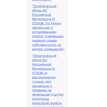
"Тематический
обзор ВС
Российской
Федерации N
12/2026. По делам,
связанным с
оспариванием
сделок, повлекших
переход права
собственности на
жилые помещения"
"Тематический
обзор ВС
Российской
Федерации N
11/2026. О
рассмотрении
судами дел,
связанных с
правами на
земельные участки
отдельных
категорий земель,