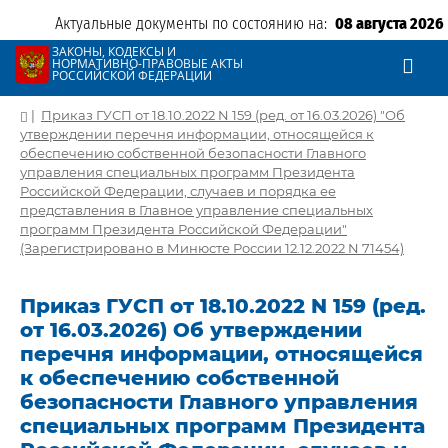
Актуальные документы по состоянию на:
08 августа 2026
ЗАКОНЫ, КОДЕКСЫ И
НОРМАТИВНО-ПРАВОВЫЕ АКТЫ
РОССИЙСКОЙ ФЕДЕРАЦИИ
|
Приказ ГУСП от 18.10.2022 N 159 (ред. от 16.03.2026) "Об
утверждении перечня информации, относящейся к
обеспечению собственной безопасности Главного
управления специальных программ Президента
Российской Федерации, случаев и порядка ее
представления в Главное управление специальных
программ Президента Российской Федерации"
(Зарегистрировано в Минюсте России 12.12.2022 N 71454)
Приказ ГУСП от 18.10.2022 N 159 (ред.
от 16.03.2026) Об утверждении
перечня информации, относящейся
к обеспечению собственной
безопасности Главного управления
специальных программ Президента