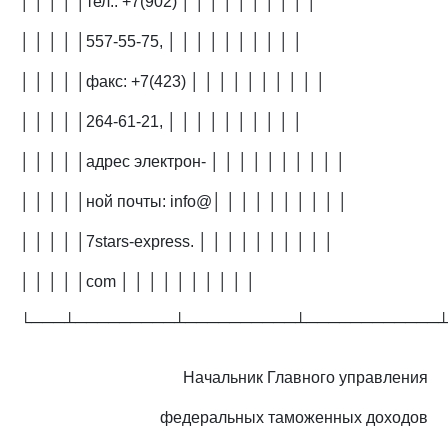
│ │ │ │ │тел.: +7(902) │ │ │ │ │ │ │ │ │ │
│ │ │ │ │557-55-75, │ │ │ │ │ │ │ │ │ │
│ │ │ │ │факс: +7(423) │ │ │ │ │ │ │ │ │ │
│ │ │ │ │264-61-21, │ │ │ │ │ │ │ │ │ │
│ │ │ │ │адрес электрон- │ │ │ │ │ │ │ │ │ │
│ │ │ │ │ной почты: info@│ │ │ │ │ │ │ │ │ │
│ │ │ │ │7stars-express. │ │ │ │ │ │ │ │ │ │
│ │ │ │ │com │ │ │ │ │ │ │ │ │ │
└───┴─────────┴──────────┴────────────
Начальник Главного управления
федеральных таможенных доходов