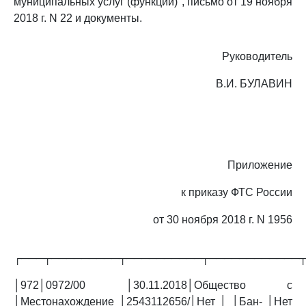
муниципальных услуг (функций)", письмо от 19 ноября
2018 г. N 22 и документы.
Руководитель
В.И. БУЛАВИН
Приложение
к приказу ФТС России
от 30 ноября 2018 г. N 1956
┌───┬─────────┬──────────┬────────────
│972│0972/00 │30.11.2018│Общество с
│Местонахождение │2543112656/│Нет │ │Бан- │Нет