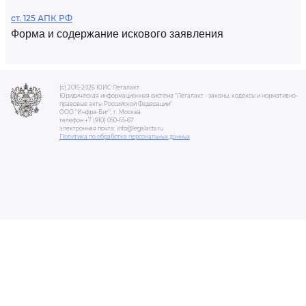
ст. 125 АПК РФ
Форма и содержание искового заявления
(c) 2015-2026 ЮИС Легалакт
Юридическая информационная система "Легалакт - законы, кодексы и нормативно-
правовые акты Российской Федерации"
ООО "Инфра-Бит", г. Москва.
телефон +7 (910) 050-65-67
электронная почта: info@legalacts.ru
Политика по обработке персональных данных