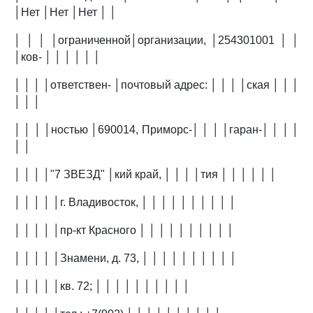
│Нет │Нет │Нет │ │
│ │ │ │ограниченной│организации, │254301001 │ │
│ков- │ │ │ │ │ │
│ │ │ │ответствен- │почтовый адрес: │ │ │ │ская │ │ │
│ │ │
│ │ │ │ностью │690014, Приморс-│ │ │ │гаран-│ │ │ │
│ │
│ │ │ │"7 ЗВЕЗД" │кий край, │ │ │ │тия │ │ │ │ │ │
│ │ │ │ │г. Владивосток, │ │ │ │ │ │ │ │ │ │
│ │ │ │ │пр-кт Красного │ │ │ │ │ │ │ │ │ │
│ │ │ │ │Знамени, д. 73, │ │ │ │ │ │ │ │ │ │
│ │ │ │ │кв. 72; │ │ │ │ │ │ │ │ │ │