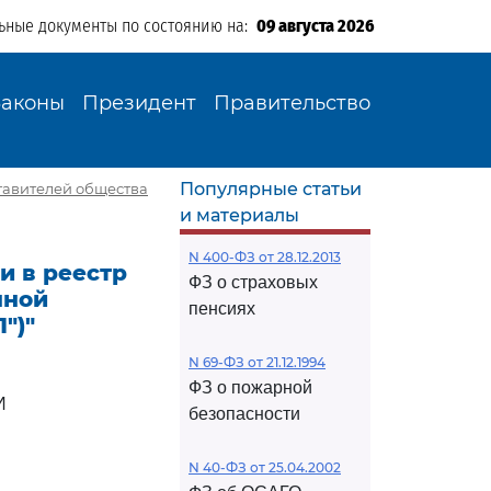
ьные документы по состоянию на:
09 августа 2026
Законы
Президент
Правительство
Популярные статьи
ставителей общества
и материалы
N 400-ФЗ от 28.12.2013
и в реестр
ФЗ о страховых
нной
пенсиях
")"
N 69-ФЗ от 21.12.1994
ФЗ о пожарной
И
безопасности
N 40-ФЗ от 25.04.2002