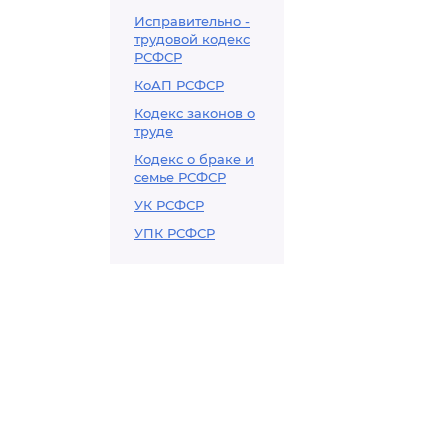
Исправительно -
трудовой кодекс
РСФСР
КоАП РСФСР
Кодекс законов о
труде
Кодекс о браке и
семье РСФСР
УК РСФСР
УПК РСФСР