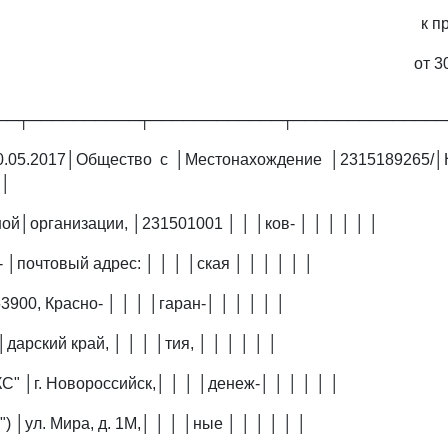
к п
от 3
──┬──────────┬────────────┬──────────────
0.05.2017│Общество с │Местонахождение │2315189265/│
 │
ой│организации, │231501001 │ │ │ков- │ │ │ │ │ │
- │почтовый адрес: │ │ │ │ская │ │ │ │ │ │
3900, Красно- │ │ │ │гаран-│ │ │ │ │ │
дарский край, │ │ │ │тия, │ │ │ │ │ │
" │г. Новороссийск,│ │ │ │денеж-│ │ │ │ │ │
) │ул. Мира, д. 1М,│ │ │ │ные │ │ │ │ │ │