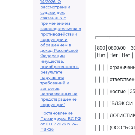
14/2026. О
рассмотрении
судами дел,
связанных с
применением
законодательства о
противодействии
┌───┬───────
коррупции и
обращением в
│800│0800/00 │3
доход Российской
│Нет │Нет │Нет │
Федерации
имущества,
приобретенного в
│ │ │ │ограниченн
результате
нарушения
│ │ │ │ответствен
требований и
запретов,
│ │ │ │ностью │35
направленных на
предотвращение
│ │ │ │"БЛЭК СИ │
коррупции"
Постановление
│ │ │ │ЛОГИСТИКС
Президиума ВС РФ
от 01.07.2026 N 24-
│ │ │ │(ООО "БСЛ"
ПЭК26