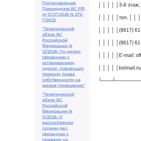
Постановление
│ │ │ │ │3-й этаж;
Президиума ВС РФ
от 01.07.2026 N 272-
│ │ │ │ │тел. │ │ 
ПЭК25
"Тематический
│ │ │ │ │(8617) 61
обзор ВС
Российской
│ │ │ │ │(8617) 61
Федерации N
12/2026. По делам,
│ │ │ │ │E-mail: of
связанным с
оспариванием
│ │ │ │ │bslmail.ru
сделок, повлекших
переход права
собственности на
└───┴───────
жилые помещения"
"Тематический
обзор ВС
Российской
Федерации N
11/2026. О
рассмотрении
судами дел,
связанных с
правами на