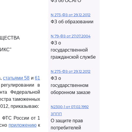
ФЗ об ОСАГО
N 273-ФЗ от 29.12.2012
ФЗ об образовании
N 79-ФЗ от 27.07.2004
БЩЕСТВА
ФЗ о
ИКС"
государственной
гражданской службе
N 275-ФЗ от 29.12.2012
а,
статьями 58
и
61
ФЗ о
регулировании в
государственном
нта Федеральной
оборонном заказе
еестра таможенных
2012, приказываю:
N2300-1 от 07.02.1992
ЗППП
 ФТС России от 1
О защите прав
асно
приложению
к
потребителей