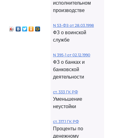
исполнительном
производстве
N 53-ФЗ от 28.03.1998
ФЗ о воинской
службе
N 395-1 от 02.12.1990
ФЗ о банках и
банковской
деятельности
ст. 333 ГК РФ
Уменьшение
неустойки
ст. 317.1 ГК РФ
Проценты по
денежному