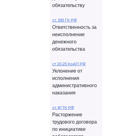
обязательству
ст. 395 ГК РФ
Ответственность за
неисполнение
денежного
обязательства
ст 20.25 КоАП РФ
Уклонение от
исполнения
административного
наказания
ст. 81 ТК РФ
Расторжение
трудового договора
по инициативе