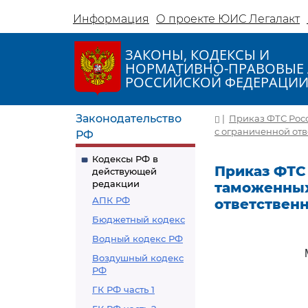
Информация
О проекте ЮИС Легалакт
ЗАКОНЫ, КОДЕКСЫ И
НОРМАТИВНО-ПРАВОВЫЕ 
РОССИЙСКОЙ ФЕДЕРАЦИ
Законодательство
|
Приказ ФТС Росс
с ограниченной от
РФ
Кодексы РФ в
Приказ ФТС 
действующей
редакции
таможенных
АПК РФ
ответствен
Бюджетный кодекс
Водный кодекс РФ
Воздушный кодекс
РФ
ГК РФ часть 1