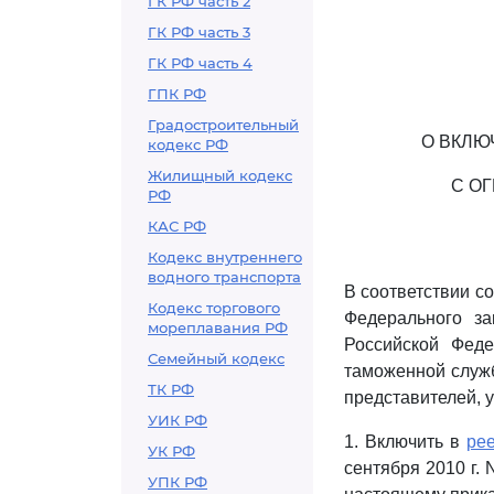
ГК РФ часть 2
ГК РФ часть 3
ГК РФ часть 4
ГПК РФ
Градостроительный
О ВКЛЮ
кодекс РФ
Жилищный кодекс
С О
РФ
КАС РФ
Кодекс внутреннего
водного транспорта
В соответствии с
Кодекс торгового
Федерального з
мореплавания РФ
Российской Фед
Семейный кодекс
таможенной служб
ТК РФ
представителей, у
УИК РФ
1. Включить в
ре
УК РФ
сентября 2010 г.
УПК РФ