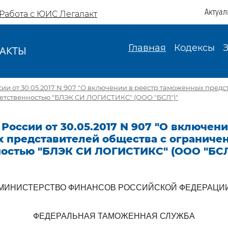
Актуал
Работа с ЮИС Легалакт
Главная
Кодексы
АКТЫ
И
ии от 30.05.2017 N 907 "О включении в реестр таможенных пред
ветственностью "БЛЭК СИ ЛОГИСТИКС" (ООО "БСЛ")"
России от 30.05.2017 N 907 "О включени
 представителей общества с ограниче
ностью "БЛЭК СИ ЛОГИСТИКС" (ООО "БСЛ
МИНИСТЕРСТВО ФИНАНСОВ РОССИЙСКОЙ ФЕДЕРАЦИ
ФЕДЕРАЛЬНАЯ ТАМОЖЕННАЯ СЛУЖБА