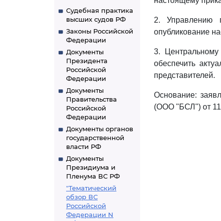
настоящему прика
Судебная практика
высших судов РФ
2. Управлению 
Законы Российской
опубликование на
Федерации
3. Центральному
Документы
Президента
обеспечить акту
Российской
представителей.
Федерации
Документы
Основание: заяв
Правительства
(ООО "БСЛ") от 11
Российской
Федерации
Документы органов
государственной
власти РФ
Документы
Президиума и
Пленума ВС РФ
"Тематический
обзор ВС
Российской
Федерации N