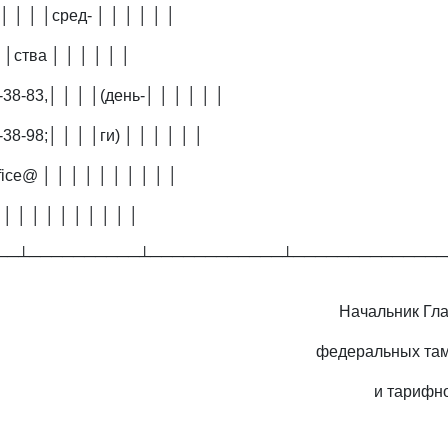
 │ │ │ │сред- │ │ │ │ │ │
│ │ства │ │ │ │ │ │
-38-83,│ │ │ │(день-│ │ │ │ │ │
-38-98;│ │ │ │ги) │ │ │ │ │ │
fice@ │ │ │ │ │ │ │ │ │ │
 │ │ │ │ │ │ │ │ │ │
──┴──────────┴────────────┴──────────────
Начальник Гл
федеральных та
и тарифн