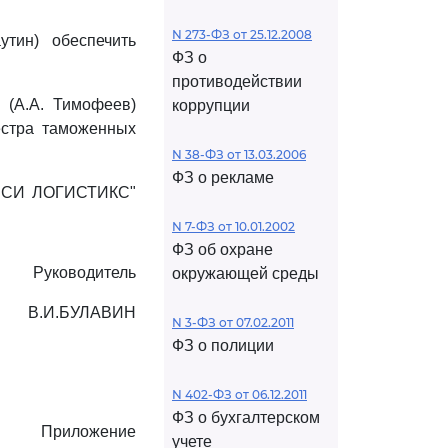
N 273-ФЗ от 25.12.2008
тин) обеспечить
ФЗ о
противодействии
 (А.А. Тимофеев)
коррупции
естра таможенных
N 38-ФЗ от 13.03.2006
ФЗ о рекламе
ЭК СИ ЛОГИСТИКС"
N 7-ФЗ от 10.01.2002
ФЗ об охране
Руководитель
окружающей среды
В.И.БУЛАВИН
N 3-ФЗ от 07.02.2011
ФЗ о полиции
N 402-ФЗ от 06.12.2011
ФЗ о бухгалтерском
Приложение
учете