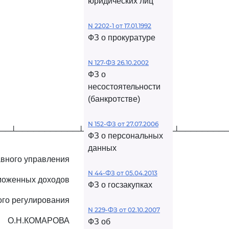
юридических лиц
N 2202-1 от 17.01.1992
ФЗ о прокуратуре
N 127-ФЗ 26.10.2002
ФЗ о
несостоятельности
(банкротстве)
N 152-ФЗ от 27.07.2006
──┴───────────┴────────────────┴────────
ФЗ о персональных
данных
авного управления
N 44-ФЗ от 05.04.2013
моженных доходов
ФЗ о госзакупках
ого регулирования
N 229-ФЗ от 02.10.2007
О.Н.КОМАРОВА
ФЗ об