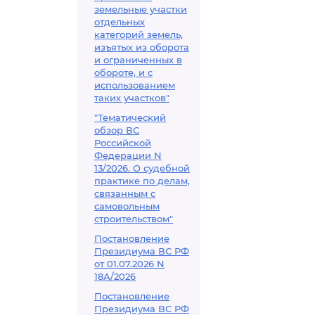
земельные участки
отдельных
категорий земель,
изъятых из оборота
и ограниченных в
обороте, и с
использованием
таких участков"
"Тематический
обзор ВС
Российской
Федерации N
13/2026. О судебной
практике по делам,
связанным с
самовольным
строительством"
Постановление
Президиума ВС РФ
от 01.07.2026 N
18А/2026
Постановление
Президиума ВС РФ