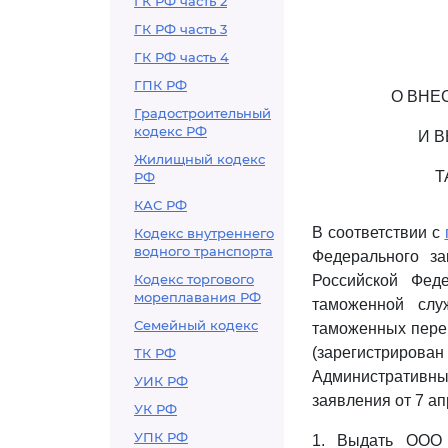
ГК РФ часть 2
ГК РФ часть 3
ГК РФ часть 4
ГПК РФ
О ВНЕ
Градостроительный
кодекс РФ
И 
Жилищный кодекс
Т
РФ
КАС РФ
В соответствии с
Кодекс внутреннего
водного транспорта
Федерального з
Кодекс торгового
Российской Фед
мореплавания РФ
таможенной слу
Семейный кодекс
таможенных перев
(зарегистриров
ТК РФ
Административны
УИК РФ
заявления от 7 ап
УК РФ
УПК РФ
1. Выдать ООО 