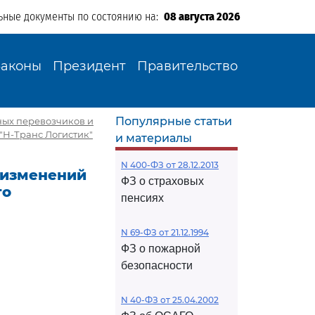
ьные документы по состоянию на:
08 августа 2026
Законы
Президент
Правительство
Популярные статьи
ных перевозчиков и
"Н-Транс Логистик"
и материалы
N 400-ФЗ от 28.12.2013
и изменений
ФЗ о страховых
го
пенсиях
N 69-ФЗ от 21.12.1994
ФЗ о пожарной
безопасности
N 40-ФЗ от 25.04.2002