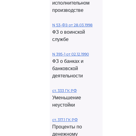
исполнительном
производстве
N 53-ФЗ от 28.03.1998
ФЗ о воинской
службе
N 395-1 от 02.12.1990
ФЗ о банках и
банковской
деятельности
ст. 333 ГК РФ
Уменьшение
неустойки
ст. 317.1 ГК РФ
Проценты по
денежному