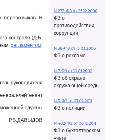
N 273-ФЗ от 25.12.2008
х перевозчиков N
ФЗ о
противодействии
коррупции
го контроля (Д.Б.
вным
регламентом
,
N 38-ФЗ от 13.03.2006
ФЗ о рекламе
N 7-ФЗ от 10.01.2002
ФЗ об охране
тель руководителя
окружающей среды
генерал-лейтенант
N 3-ФЗ от 07.02.2011
аможенной службы
ФЗ о полиции
Р.В.ДАВЫДОВ
N 402-ФЗ от 06.12.2011
ФЗ о бухгалтерском
учете