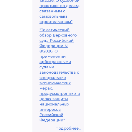
13/2026. О судебной
практике по делам,
связанным с
самовольным
строительством"
"Тематический
обзор Верховного
суда Российской
Федерации N
8/2026. О
применении
арбитражными
судами
законодательства о
специальных
экономических
мерах,
предусмотренных в
целях защиты
национальных
интересов
Российской
Федерации"
Подробнее...