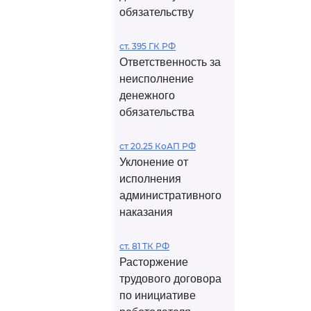
обязательству
ст. 395 ГК РФ
Ответственность за
неисполнение
денежного
обязательства
ст 20.25 КоАП РФ
Уклонение от
исполнения
административного
наказания
ст. 81 ТК РФ
Расторжение
трудового договора
по инициативе