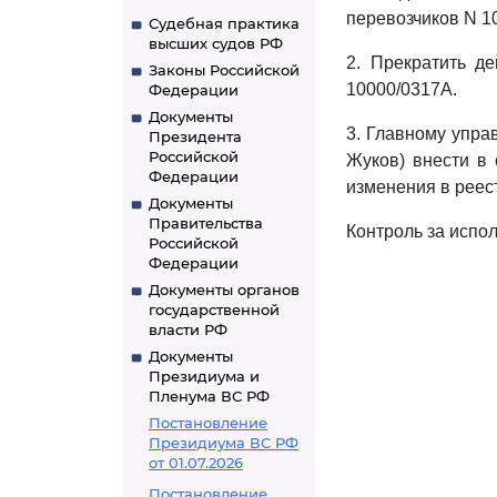
перевозчиков N 1
Судебная практика
высших судов РФ
2. Прекратить д
Законы Российской
10000/0317А.
Федерации
Документы
3. Главному упра
Президента
Российской
Жуков) внести в
Федерации
изменения в реес
Документы
Правительства
Контроль за испо
Российской
Федерации
Документы органов
государственной
власти РФ
Документы
Президиума и
Пленума ВС РФ
Постановление
Президиума ВС РФ
от 01.07.2026
Постановление