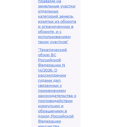
правами на
земельные участки
отдельных
категорий земель,
изъятых из оборота
и ограниченных в
обороте, и с
использованием
таких участков"
"Тематический
обзор ВС
Российской
Федерации N
14/2026. О
рассмотрении
судами дел,
связанных с
применением
законодательства о
противодействии
коррупции и
обращением в
доход Российской
Федерации
имущества,