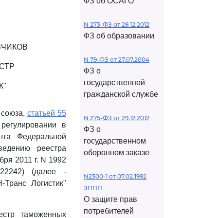
ФЗ об ОСАГО
N 273-ФЗ от 29.12.2012
ФЗ об образовании
ЗЧИКОВ
N 79-ФЗ от 27.07.2004
СТР
ФЗ о
государственной
К"
гражданской службе
 союза,
статьей 55
N 275-ФЗ от 29.12.2012
регулировании в
ФЗ о
нта Федеральной
государственном
ведению реестра
оборонном заказе
ря 2011 г. N 1992
22242) (далее -
N2300-1 от 07.02.1992
-Транс Логистик"
ЗППП
О защите прав
потребителей
естр таможенных