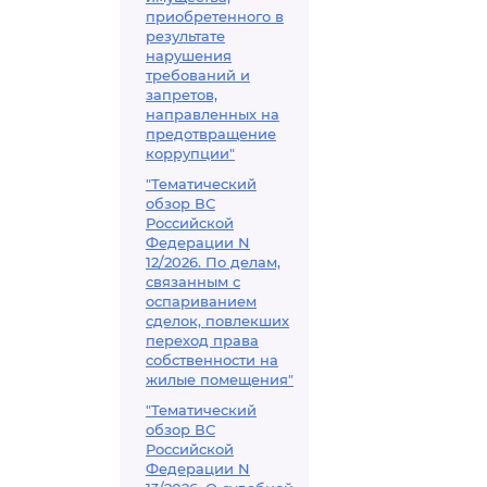
приобретенного в
результате
нарушения
требований и
запретов,
направленных на
предотвращение
коррупции"
"Тематический
обзор ВС
Российской
Федерации N
12/2026. По делам,
связанным с
оспариванием
сделок, повлекших
переход права
собственности на
жилые помещения"
"Тематический
обзор ВС
Российской
Федерации N