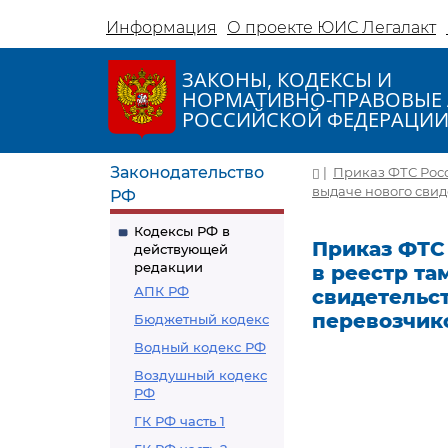
Информация
О проекте ЮИС Легалакт
ЗАКОНЫ, КОДЕКСЫ И
НОРМАТИВНО-ПРАВОВЫЕ 
РОССИЙСКОЙ ФЕДЕРАЦИ
Законодательство
|
Приказ ФТС Росс
выдаче нового свид
РФ
Кодексы РФ в
Приказ ФТС 
действующей
редакции
в реестр т
АПК РФ
свидетельс
перевозчик
Бюджетный кодекс
Водный кодекс РФ
Воздушный кодекс
РФ
ГК РФ часть 1