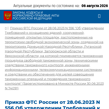
Актуальные документы по состоянию на:
06 августа 2026
ЗАКОНЫ, КОДЕКСЫ И
НОРМАТИВНО-ПРАВОВЫЕ АКТЫ
РОССИЙСКОЙ ФЕДЕРАЦИИ
|
Приказ ФТС России от 28.06.2023 N 556 "Об утверждении
Требований к оснащению зданий, сооружений,
помещений, открытых площадок, расположенных на
территории свободной экономической зоны, созданной на
территориях Донецкой Народной Республики, Луганской
Народной Республики, Запорожской области и
Херсонской области, на которой применяется таможенная
процедура свободной таможенной зоны, техническими
средствами таможенного контроля, инженерными,
информационными, телекоммуникационными системами
и средствами их обеспечения для целей совершения
таможенных операций и проведения таможенного
контроля" (Зарегистрировано в Минюсте России 30.06.2023
N 74091)
Приказ ФТС России от 28.06.2023 N
556 Об утверждении Требований к