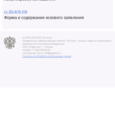
ст. 125 АПК РФ
Форма и содержание искового заявления
(c) 2015-2026 ЮИС Легалакт
Юридическая информационная система "Легалакт - законы, кодексы и нормативно-
правовые акты Российской Федерации"
ООО "Инфра-Бит", г. Москва.
телефон +7 (910) 050-65-67
электронная почта: info@legalacts.ru
Политика по обработке персональных данных