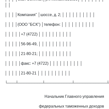
│ │
│ │ │ │Компания" │шоссе, д. 2; │ │ │ │ │ │ │ │ │ │
│ │ │ │(ООО "БСК") │телефон: │ │ │ │ │ │ │ │ │ │
│ │ │ │ │+7 (4722) │ │ │ │ │ │ │ │ │ │
│ │ │ │ │56-96-49, │ │ │ │ │ │ │ │ │ │
│ │ │ │ │21-80-21; │ │ │ │ │ │ │ │ │ │
│ │ │ │ │факс: +7 (4722) │ │ │ │ │ │ │ │ │ │
│ │ │ │ │21-80-21 │ │ │ │ │ │ │ │ │ │
└───┴─────────┴──────────┴────────────
Начальник Главного управления
федеральных таможенных доходов