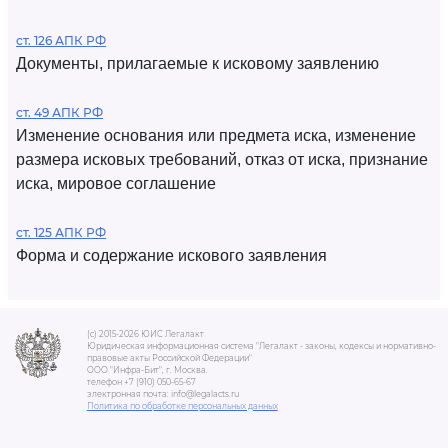
ст. 126 АПК РФ
Документы, прилагаемые к исковому заявлению
ст. 49 АПК РФ
Изменение основания или предмета иска, изменение
размера исковых требований, отказ от иска, признание
иска, мировое соглашение
ст. 125 АПК РФ
Форма и содержание искового заявления
(c) 2015-2026 ЮИС Легалакт
Юридическая информационная система "Легалакт - законы, кодексы и нормативно-
правовые акты Российской Федерации"
ООО "Инфра-Бит", г. Москва.
телефон +7 (910) 050-65-67
электронная почта: info@legalacts.ru
Политика по обработке персональных данных