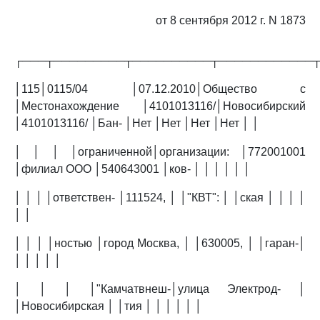
от 8 сентября 2012 г. N 1873
┌───┬─────────┬──────────┬────────────
│115│0115/04 │07.12.2010│Общество с
│Местонахождение │4101013116/│Новосибирский
│4101013116/ │Бан- │Нет │Нет │Нет │Нет │ │
│ │ │ │ограниченной│организации: │772001001
│филиал ООО │540643001 │ков- │ │ │ │ │ │
│ │ │ │ответствен- │111524, │ │"КВТ": │ │ская │ │ │ │
│ │
│ │ │ │ностью │город Москва, │ │630005, │ │гаран-│
│ │ │ │ │
│ │ │ │"Камчатвнеш-│улица Электрод- │
│Новосибирская │ │тия │ │ │ │ │ │