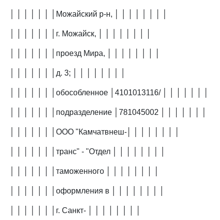
│ │ │ │ │ │ │Можайский р-н, │ │ │ │ │ │ │ │
│ │ │ │ │ │ │г. Можайск, │ │ │ │ │ │ │ │
│ │ │ │ │ │ │проезд Мира, │ │ │ │ │ │ │ │
│ │ │ │ │ │ │д. 3; │ │ │ │ │ │ │ │
│ │ │ │ │ │ │обособленное │4101013116/ │ │ │ │ │ │ │
│ │ │ │ │ │ │подразделение │781045002 │ │ │ │ │ │ │
│ │ │ │ │ │ │ООО "Камчатвнеш-│ │ │ │ │ │ │ │
│ │ │ │ │ │ │транс" - "Отдел │ │ │ │ │ │ │ │
│ │ │ │ │ │ │таможенного │ │ │ │ │ │ │ │
│ │ │ │ │ │ │оформления в │ │ │ │ │ │ │ │
│ │ │ │ │ │ │г. Санкт- │ │ │ │ │ │ │ │