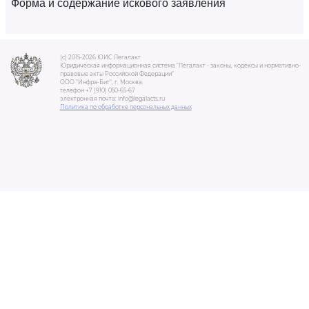
Форма и содержание искового заявления
(c) 2015-2026 ЮИС Легалакт
Юридическая информационная система "Легалакт - законы, кодексы и нормативно-
правовые акты Российской Федерации"
ООО "Инфра-Бит", г. Москва.
телефон +7 (910) 050-65-67
электронная почта: info@legalacts.ru
Политика по обработке персональных данных