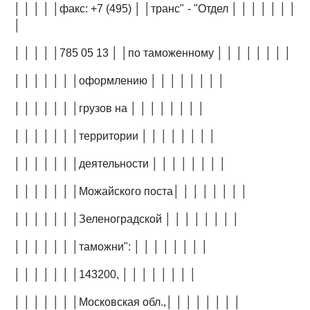
│ │ │ │ │факс: +7 (495) │ │транс" - "Отдел │ │ │ │ │ │ │
│
│ │ │ │ │785 05 13 │ │по таможенному │ │ │ │ │ │ │ │
│ │ │ │ │ │ │оформлению │ │ │ │ │ │ │ │
│ │ │ │ │ │ │грузов на │ │ │ │ │ │ │ │
│ │ │ │ │ │ │территории │ │ │ │ │ │ │ │
│ │ │ │ │ │ │деятельности │ │ │ │ │ │ │ │
│ │ │ │ │ │ │Можайского поста│ │ │ │ │ │ │ │
│ │ │ │ │ │ │Зеленоградской │ │ │ │ │ │ │ │
│ │ │ │ │ │ │таможни": │ │ │ │ │ │ │ │
│ │ │ │ │ │ │143200, │ │ │ │ │ │ │ │
│ │ │ │ │ │ │Московская обл.,│ │ │ │ │ │ │ │