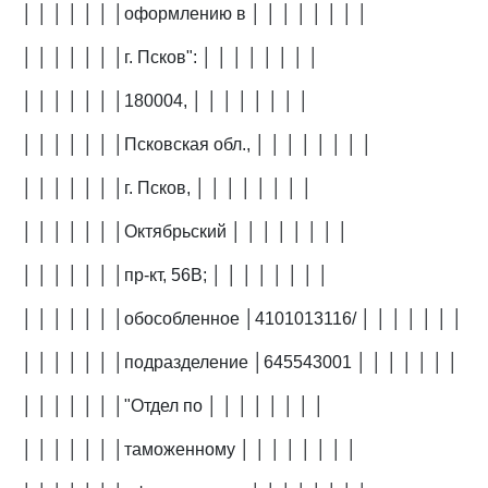
│ │ │ │ │ │ │оформлению в │ │ │ │ │ │ │ │
│ │ │ │ │ │ │г. Псков": │ │ │ │ │ │ │ │
│ │ │ │ │ │ │180004, │ │ │ │ │ │ │ │
│ │ │ │ │ │ │Псковская обл., │ │ │ │ │ │ │ │
│ │ │ │ │ │ │г. Псков, │ │ │ │ │ │ │ │
│ │ │ │ │ │ │Октябрьский │ │ │ │ │ │ │ │
│ │ │ │ │ │ │пр-кт, 56В; │ │ │ │ │ │ │ │
│ │ │ │ │ │ │обособленное │4101013116/ │ │ │ │ │ │ │
│ │ │ │ │ │ │подразделение │645543001 │ │ │ │ │ │ │
│ │ │ │ │ │ │"Отдел по │ │ │ │ │ │ │ │
│ │ │ │ │ │ │таможенному │ │ │ │ │ │ │ │