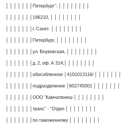
│ │ │ │ │ │ │Петербург": │ │ │ │ │ │ │ │
│ │ │ │ │ │ │196210, │ │ │ │ │ │ │ │
│ │ │ │ │ │ │г. Санкт- │ │ │ │ │ │ │ │
│ │ │ │ │ │ │Петербург, │ │ │ │ │ │ │ │
│ │ │ │ │ │ │ул. Внуковская, │ │ │ │ │ │ │ │
│ │ │ │ │ │ │д. 2, оф. А 314;│ │ │ │ │ │ │ │
│ │ │ │ │ │ │обособленное │4101013116/ │ │ │ │ │ │ │
│ │ │ │ │ │ │подразделение │602745001 │ │ │ │ │ │ │
│ │ │ │ │ │ │ООО "Камчатвнеш-│ │ │ │ │ │ │ │
│ │ │ │ │ │ │транс" - "Отдел │ │ │ │ │ │ │ │
│ │ │ │ │ │ │по таможенному │ │ │ │ │ │ │ │