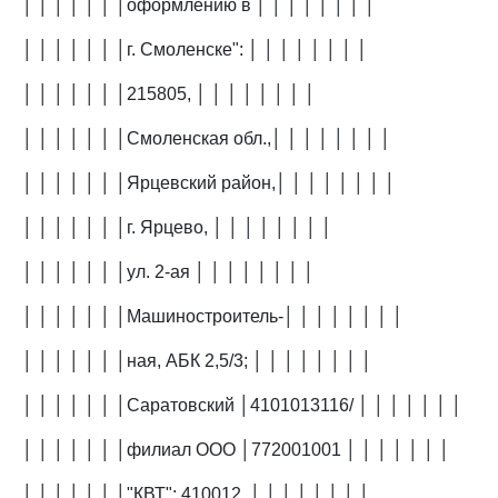
│ │ │ │ │ │ │оформлению в │ │ │ │ │ │ │ │
│ │ │ │ │ │ │г. Смоленске": │ │ │ │ │ │ │ │
│ │ │ │ │ │ │215805, │ │ │ │ │ │ │ │
│ │ │ │ │ │ │Смоленская обл.,│ │ │ │ │ │ │ │
│ │ │ │ │ │ │Ярцевский район,│ │ │ │ │ │ │ │
│ │ │ │ │ │ │г. Ярцево, │ │ │ │ │ │ │ │
│ │ │ │ │ │ │ул. 2-ая │ │ │ │ │ │ │ │
│ │ │ │ │ │ │Машиностроитель-│ │ │ │ │ │ │ │
│ │ │ │ │ │ │ная, АБК 2,5/3; │ │ │ │ │ │ │ │
│ │ │ │ │ │ │Саратовский │4101013116/ │ │ │ │ │ │ │
│ │ │ │ │ │ │филиал ООО │772001001 │ │ │ │ │ │ │
│ │ │ │ │ │ │"КВТ": 410012, │ │ │ │ │ │ │ │