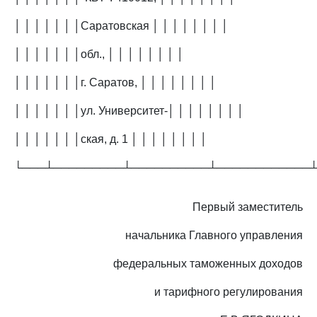
│ │ │ │ │ │ │Саратовская │ │ │ │ │ │ │ │
│ │ │ │ │ │ │обл., │ │ │ │ │ │ │ │
│ │ │ │ │ │ │г. Саратов, │ │ │ │ │ │ │ │
│ │ │ │ │ │ │ул. Университет-│ │ │ │ │ │ │ │
│ │ │ │ │ │ │ская, д. 1 │ │ │ │ │ │ │ │
└───┴─────────┴──────────┴────────────
Первый заместитель
начальника Главного управления
федеральных таможенных доходов
и тарифного регулирования