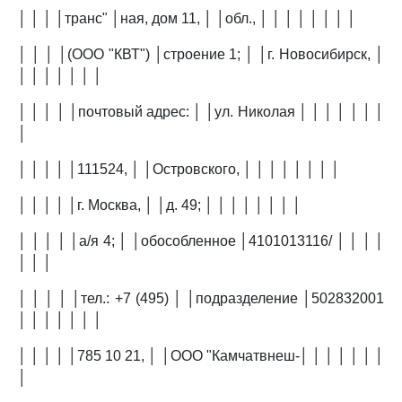
│ │ │ │транс" │ная, дом 11, │ │обл., │ │ │ │ │ │ │ │
│ │ │ │(ООО "КВТ") │строение 1; │ │г. Новосибирск, │
│ │ │ │ │ │ │
│ │ │ │ │почтовый адрес: │ │ул. Николая │ │ │ │ │ │ │
│
│ │ │ │ │111524, │ │Островского, │ │ │ │ │ │ │ │
│ │ │ │ │г. Москва, │ │д. 49; │ │ │ │ │ │ │ │
│ │ │ │ │а/я 4; │ │обособленное │4101013116/ │ │ │ │
│ │ │
│ │ │ │ │тел.: +7 (495) │ │подразделение │502832001
│ │ │ │ │ │ │
│ │ │ │ │785 10 21, │ │ООО "Камчатвнеш-│ │ │ │ │ │ │
│