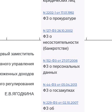
юридических лиц
N 2202-1 от 17.01.1992
ФЗ о прокуратуре
N 127-ФЗ 26.10.2002
ФЗ о
──┴───────────┴────────────────┴────────
несостоятельности
(банкротстве)
рвый заместитель
N 152-ФЗ от 27.07.2006
авного управления
ФЗ о персональных
данных
моженных доходов
ого регулирования
N 44-ФЗ от 05.04.2013
ФЗ о госзакупках
Е.В.ЯГОДКИНА
N 229-ФЗ от 02.10.2007
ФЗ об