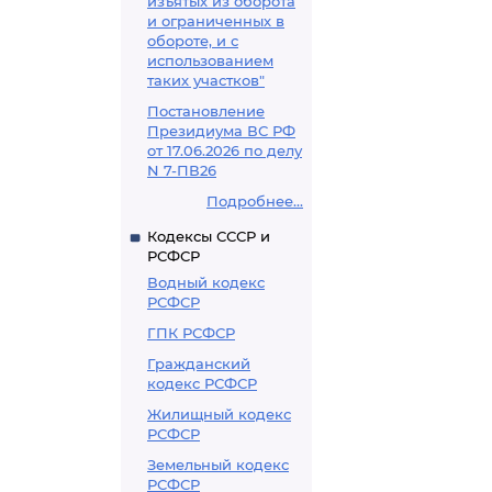
изъятых из оборота
и ограниченных в
обороте, и с
использованием
таких участков"
Постановление
Президиума ВС РФ
от 17.06.2026 по делу
N 7-ПВ26
Подробнее...
Кодексы СССР и
РСФСР
Водный кодекс
РСФСР
ГПК РСФСР
Гражданский
кодекс РСФСР
Жилищный кодекс
РСФСР
Земельный кодекс
РСФСР