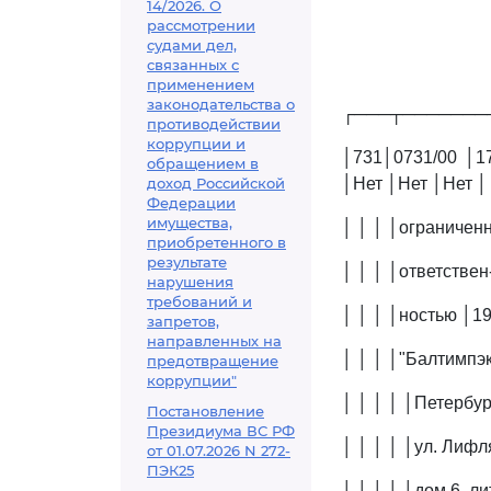
14/2026. О
рассмотрении
судами дел,
связанных с
применением
законодательства о
┌───┬───────
противодействии
коррупции и
│731│0731/00 │1
обращением в
доход Российской
│Нет │Нет │Нет │
Федерации
имущества,
│ │ │ │ограниченн
приобретенного в
результате
│ │ │ │ответствен
нарушения
требований и
│ │ │ │ностью │19
запретов,
направленных на
│ │ │ │"Балтимпэкс
предотвращение
коррупции"
│ │ │ │ │Петербург
Постановление
Президиума ВС РФ
│ │ │ │ │ул. Лифл
от 01.07.2026 N 272-
ПЭК25
│ │ │ │ │дом 6, ли