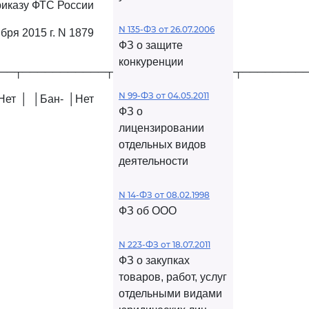
риказу ФТС России
N 135-ФЗ от 26.07.2006
ября 2015 г. N 1879
ФЗ о защите
конкуренции
──┬───────────┬────────────────┬────────
N 99-ФЗ от 04.05.2011
Нет │ │Бан- │Нет
ФЗ о
лицензировании
отдельных видов
деятельности
N 14-ФЗ от 08.02.1998
ФЗ об ООО
N 223-ФЗ от 18.07.2011
ФЗ о закупках
товаров, работ, услуг
отдельными видами