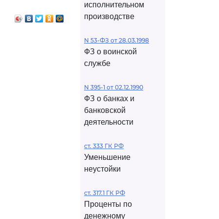
исполнительном
производстве
N 53-ФЗ от 28.03.1998
ФЗ о воинской
службе
N 395-1 от 02.12.1990
ФЗ о банках и
банковской
деятельности
ст. 333 ГК РФ
Уменьшение
неустойки
ст. 317.1 ГК РФ
Проценты по
денежному