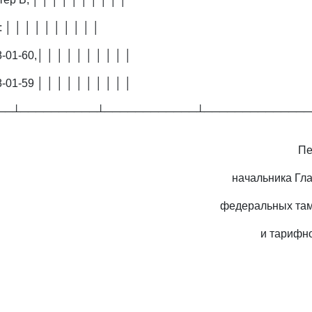
 │ │ │ │ │ │ │ │ │ │
-01-60,│ │ │ │ │ │ │ │ │ │
-01-59 │ │ │ │ │ │ │ │ │ │
──┴──────────┴────────────┴──────────────
Пе
начальника Гл
федеральных та
и тарифн