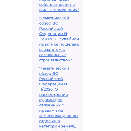
собственности на
жилые помещения"
"Тематический
обзор ВС
Российской
Федерации N
13/2026. О судебной
практике по делам,
связанным с
самовольным
строительством"
"Тематический
обзор ВС
Российской
Федерации N
11/2026. О
рассмотрении
судами дел,
связанных с
правами на
земельные участки
отдельных
категорий земель,