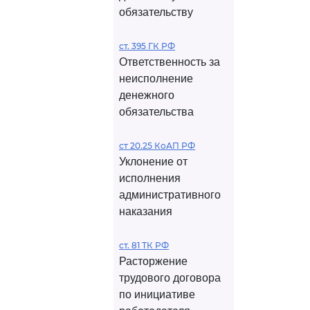
обязательству
ст. 395 ГК РФ
Ответственность за
неисполнение
денежного
обязательства
ст 20.25 КоАП РФ
Уклонение от
исполнения
административного
наказания
ст. 81 ТК РФ
Расторжение
трудового договора
по инициативе