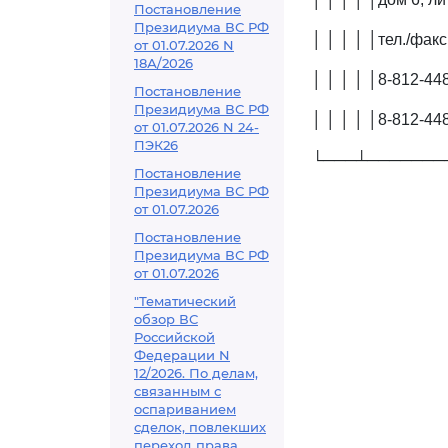
Постановление
Президиума ВС РФ
│ │ │ │ │тел./факс:
от 01.07.2026 N
18А/2026
│ │ │ │ │8-812-448
Постановление
Президиума ВС РФ
│ │ │ │ │8-812-448
от 01.07.2026 N 24-
ПЭК26
└───┴───────
Постановление
Президиума ВС РФ
от 01.07.2026
Постановление
Президиума ВС РФ
от 01.07.2026
"Тематический
обзор ВС
Российской
Федерации N
12/2026. По делам,
связанным с
оспариванием
сделок, повлекших
переход права