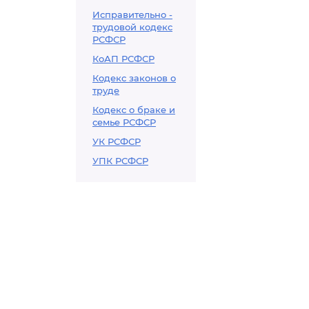
Исправительно -
трудовой кодекс
РСФСР
КоАП РСФСР
Кодекс законов о
труде
Кодекс о браке и
семье РСФСР
УК РСФСР
УПК РСФСР