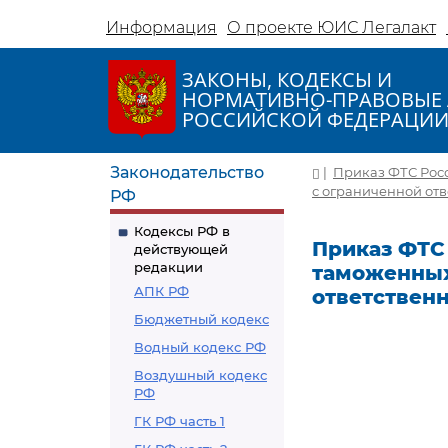
Информация
О проекте ЮИС Легалакт
ЗАКОНЫ, КОДЕКСЫ И
НОРМАТИВНО-ПРАВОВЫЕ 
РОССИЙСКОЙ ФЕДЕРАЦИ
Законодательство
|
Приказ ФТС Росс
с ограниченной отв
РФ
Кодексы РФ в
Приказ ФТС 
действующей
редакции
таможенных
АПК РФ
ответствен
Бюджетный кодекс
Водный кодекс РФ
Воздушный кодекс
РФ
ГК РФ часть 1