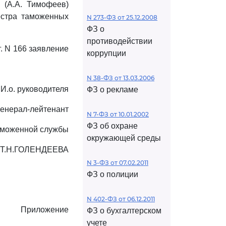
 (А.А. Тимофеев)
естра таможенных
N 273-ФЗ от 25.12.2008
ФЗ о
противодействии
. N 166 заявление
коррупции
N 38-ФЗ от 13.03.2006
И.о. руководителя
ФЗ о рекламе
генерал-лейтенант
N 7-ФЗ от 10.01.2002
ФЗ об охране
аможенной службы
окружающей среды
Т.Н.ГОЛЕНДЕЕВА
N 3-ФЗ от 07.02.2011
ФЗ о полиции
N 402-ФЗ от 06.12.2011
Приложение
ФЗ о бухгалтерском
учете