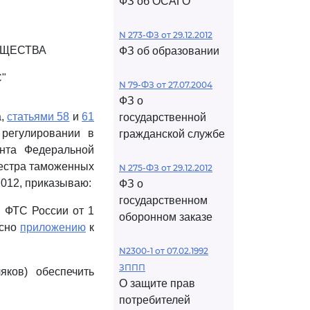
ФЗ об ОСАГО
N 273-ФЗ от 29.12.2012
БЩЕСТВА
ФЗ об образовании
"
N 79-ФЗ от 27.07.2004
ФЗ о
а,
статьями 58
и
61
государственной
регулировании в
гражданской службе
нта Федеральной
еестра таможенных
N 275-ФЗ от 29.12.2012
2012, приказываю:
ФЗ о
государственном
 ФТС России от 1
оборонном заказе
асно
приложению
к
N2300-1 от 07.02.1992
ЗППП
ков) обеспечить
О защите прав
потребителей