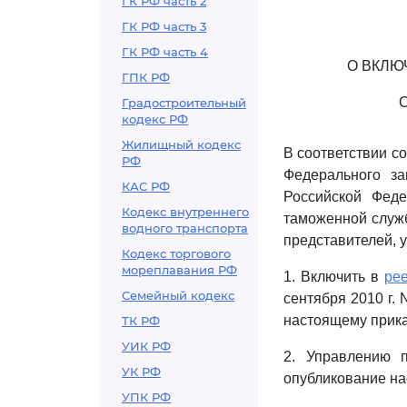
ГК РФ часть 2
ГК РФ часть 3
ГК РФ часть 4
О ВКЛЮ
ГПК РФ
Градостроительный
кодекс РФ
Жилищный кодекс
В соответствии с
РФ
Федерального з
КАС РФ
Российской Фед
Кодекс внутреннего
таможенной служб
водного транспорта
представителей, у
Кодекс торгового
мореплавания РФ
1. Включить в
ре
Семейный кодекс
сентября 2010 г.
настоящему прика
ТК РФ
УИК РФ
2. Управлению 
УК РФ
опубликование на
УПК РФ