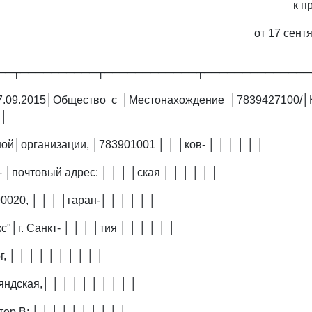
к п
от 17 сент
──┬──────────┬────────────┬──────────────
7.09.2015│Общество с │Местонахождение │7839427100/│
 │
ой│организации, │783901001 │ │ │ков- │ │ │ │ │ │
- │почтовый адрес: │ │ │ │ская │ │ │ │ │ │
0020, │ │ │ │гаран-│ │ │ │ │ │
"│г. Санкт- │ │ │ │тия │ │ │ │ │ │
, │ │ │ │ │ │ │ │ │ │
яндская,│ │ │ │ │ │ │ │ │ │
тер В; │ │ │ │ │ │ │ │ │ │