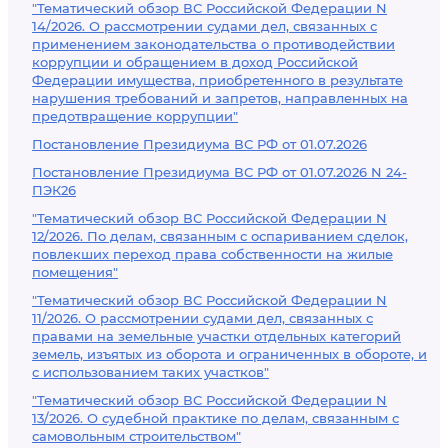
"Тематический обзор ВС Российской Федерации N
14/2026. О рассмотрении судами дел, связанных с
применением законодательства о противодействии
коррупции и обращением в доход Российской
Федерации имущества, приобретенного в результате
нарушения требований и запретов, направленных на
предотвращение коррупции"
Постановление Президиума ВС РФ от 01.07.2026
Постановление Президиума ВС РФ от 01.07.2026 N 24-
ПЭК26
"Тематический обзор ВС Российской Федерации N
12/2026. По делам, связанным с оспариванием сделок,
повлекших переход права собственности на жилые
помещения"
"Тематический обзор ВС Российской Федерации N
11/2026. О рассмотрении судами дел, связанных с
правами на земельные участки отдельных категорий
земель, изъятых из оборота и ограниченных в обороте, и
с использованием таких участков"
"Тематический обзор ВС Российской Федерации N
13/2026. О судебной практике по делам, связанным с
самовольным строительством"