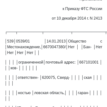
к Приказу ФТС России
от 10 декабря 2014 г. N 2413
┌───┬─────────┬──────────┬────────────
│539│0539/01 │14.01.2013│Общество с
│Местонахождение,│6670047380/│Нет │ │Бан- │Нет
│Нет │Нет │Нет │ │
│ │ │ │ограниченной│почтовый адрес: │667101001 │
│ │ков- │ │ │ │ │ │
│ │ │ │ответствен- │620075, Сверд- │ │ │ │ская │ │ │
│ │ │
│ │ │ │ностью │ловская область,│ │ │ │гаран-│ │ │ │
│ │