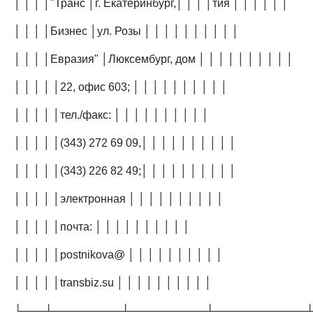
│ │ │ │"Транс │г. Екатеринбург,│ │ │ │тия │ │ │ │ │ │
│ │ │ │Бизнес │ул. Розы │ │ │ │ │ │ │ │ │ │
│ │ │ │Евразия" │Люксембург, дом │ │ │ │ │ │ │ │ │ │
│ │ │ │ │22, офис 603; │ │ │ │ │ │ │ │ │ │
│ │ │ │ │тел./факс: │ │ │ │ │ │ │ │ │ │
│ │ │ │ │(343) 272 69 09,│ │ │ │ │ │ │ │ │ │
│ │ │ │ │(343) 226 82 49;│ │ │ │ │ │ │ │ │ │
│ │ │ │ │электронная │ │ │ │ │ │ │ │ │ │
│ │ │ │ │почта: │ │ │ │ │ │ │ │ │ │
│ │ │ │ │postnikova@ │ │ │ │ │ │ │ │ │ │
│ │ │ │ │transbiz.su │ │ │ │ │ │ │ │ │ │
└───┴─────────┴──────────┴────────────