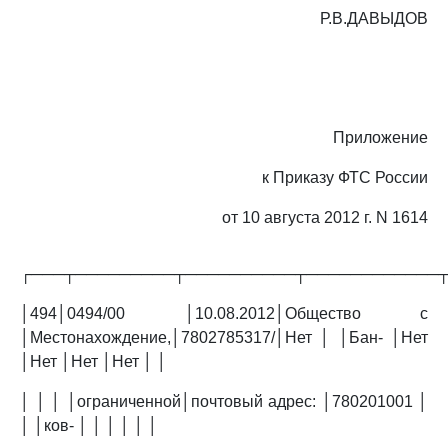
Р.В.ДАВЫДОВ
Приложение
к Приказу ФТС России
от 10 августа 2012 г. N 1614
┌───┬─────────┬──────────┬────────────
│494│0494/00 │10.08.2012│Общество с
│Местонахождение,│7802785317/│Нет │ │Бан- │Нет
│Нет │Нет │Нет │ │
│ │ │ │ограниченной│почтовый адрес: │780201001 │
│ │ков- │ │ │ │ │ │