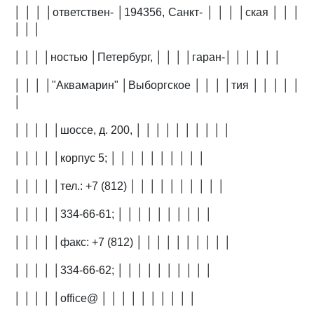
│ │ │ │ответствен- │194356, Санкт- │ │ │ │ская │ │ │
│ │ │
│ │ │ │ностью │Петербург, │ │ │ │гаран-│ │ │ │ │ │
│ │ │ │"Аквамарин" │Выборгское │ │ │ │тия │ │ │ │ │
│
│ │ │ │ │шоссе, д. 200, │ │ │ │ │ │ │ │ │ │
│ │ │ │ │корпус 5; │ │ │ │ │ │ │ │ │ │
│ │ │ │ │тел.: +7 (812) │ │ │ │ │ │ │ │ │ │
│ │ │ │ │334-66-61; │ │ │ │ │ │ │ │ │ │
│ │ │ │ │факс: +7 (812) │ │ │ │ │ │ │ │ │ │
│ │ │ │ │334-66-62; │ │ │ │ │ │ │ │ │ │
│ │ │ │ │office@ │ │ │ │ │ │ │ │ │ │