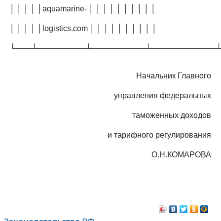
│ │ │ │ │aquamarine- │ │ │ │ │ │ │ │ │ │
│ │ │ │ │logistics.com │ │ │ │ │ │ │ │ │ │
└───┴─────────┴──────────┴────────────
Начальник Главного
управления федеральных
таможенных доходов
и тарифного регулирования
О.Н.КОМАРОВА