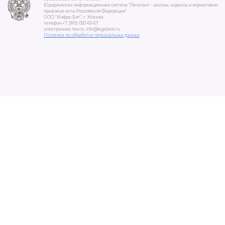
Юридическая информационная система "Легалакт - законы, кодексы и нормативно-
правовые акты Российской Федерации"
ООО "Инфра-Бит", г. Москва.
телефон +7 (910) 050-65-67
электронная почта: info@legalacts.ru
Политика по обработке персональных данных