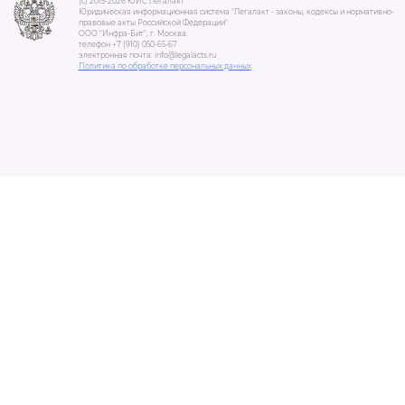
(c) 2015-2026 ЮИС Легалакт
Юридическая информационная система "Легалакт - законы, кодексы и нормативно-
правовые акты Российской Федерации"
ООО "Инфра-Бит", г. Москва.
телефон +7 (910) 050-65-67
электронная почта: info@legalacts.ru
Политика по обработке персональных данных