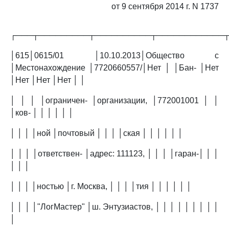
от 9 сентября 2014 г. N 1737
┌───┬─────────┬──────────┬────────────
│615│0615/01 │10.10.2013│Общество с
│Местонахождение │7720660557/│Нет │ │Бан- │Нет
│Нет │Нет │Нет │ │
│ │ │ │ограничен- │организации, │772001001 │ │
│ков- │ │ │ │ │ │
│ │ │ │ной │почтовый │ │ │ │ская │ │ │ │ │ │
│ │ │ │ответствен- │адрес: 111123, │ │ │ │гаран-│ │ │
│ │ │
│ │ │ │ностью │г. Москва, │ │ │ │тия │ │ │ │ │ │
│ │ │ │"ЛогМастер" │ш. Энтузиастов, │ │ │ │ │ │ │ │ │
│