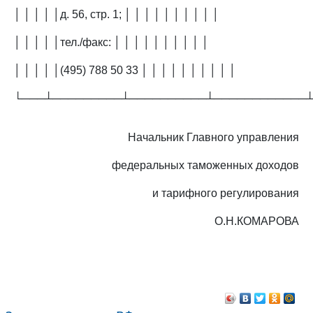
│ │ │ │ │д. 56, стр. 1; │ │ │ │ │ │ │ │ │ │
│ │ │ │ │тел./факс: │ │ │ │ │ │ │ │ │ │
│ │ │ │ │(495) 788 50 33 │ │ │ │ │ │ │ │ │ │
└───┴─────────┴──────────┴────────────
Начальник Главного управления
федеральных таможенных доходов
и тарифного регулирования
О.Н.КОМАРОВА