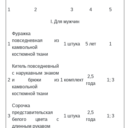
1
2
3
4
5
I. Для мужчин
Фуражка
повседневная из
1
1 штука
5 лет
1
камвольной
костюмной ткани
Китель повседневный
с нарукавным знаком
2,5
2
и брюки из
1 комплект
1; 3
года
камвольной
костюмной ткани
Сорочка
представительская
2,5
3
1 штука
1; 3
белого цвета с
года
длинным рукавом