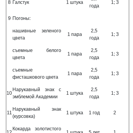
8
Галстук
1 штука
1; 3
года
9
Погоны:
нашивные зеленого
2,5
1 пара
1; 3
цвета
года
съемные белого
2,5
1 пара
1; 3
цвета
года
съемные
2,5
1 пара
1; 3
фисташкового цвета
года
Нарукавный знак с
2,5
10
1 штука
1; 3
эмблемой Академии
года
Нарукавный знак
11
1 штука
1 год
2
(курсовка)
Кокарда золотистого
12
1 штука
5 лет
1