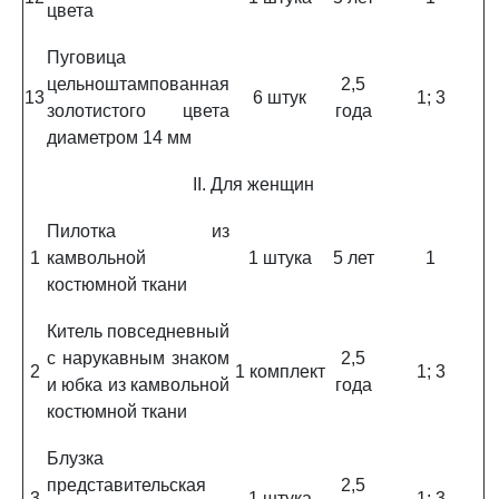
цвета
Пуговица
цельноштампованная
2,5
13
6 штук
1; 3
золотистого цвета
года
диаметром 14 мм
II. Для женщин
Пилотка из
1
камвольной
1 штука
5 лет
1
костюмной ткани
Китель повседневный
с нарукавным знаком
2,5
2
1 комплект
1; 3
и юбка из камвольной
года
костюмной ткани
Блузка
представительская
2,5
3
1 штука
1; 3