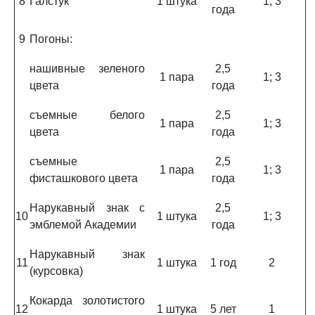
8
Галстук
1 штука
1; 3
года
9
Погоны:
нашивные зеленого
2,5
1 пара
1; 3
цвета
года
съемные белого
2,5
1 пара
1; 3
цвета
года
съемные
2,5
1 пара
1; 3
фисташкового цвета
года
Нарукавный знак с
2,5
10
1 штука
1; 3
эмблемой Академии
года
Нарукавный знак
11
1 штука
1 год
2
(курсовка)
Кокарда золотистого
12
1 штука
5 лет
1