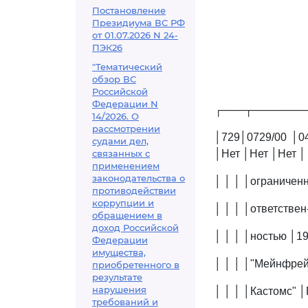
Постановление
Президиума ВС РФ
от 01.07.2026 N 24-
ПЭК26
"Тематический
обзор ВС
Российской
Федерации N
┌───┬───────
14/2026. О
рассмотрении
│729│0729/00 │0
судами дел,
связанных с
│Нет │Нет │Нет │
применением
законодательства о
│ │ │ │ограниченн
противодействии
коррупции и
│ │ │ │ответствен
обращением в
доход Российской
│ │ │ │ностью │19
Федерации
имущества,
│ │ │ │"Мейнфрейт 
приобретенного в
результате
нарушения
│ │ │ │Кастомс" │П
требований и