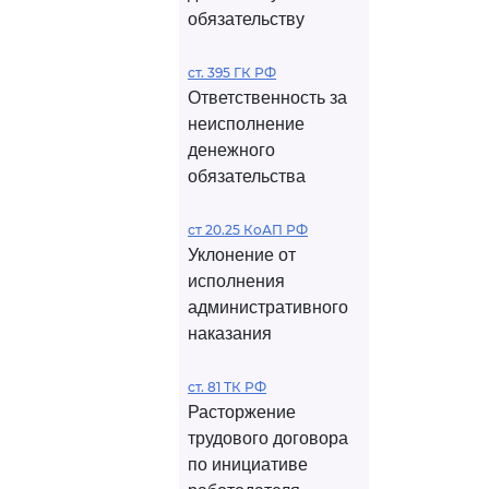
обязательству
ст. 395 ГК РФ
Ответственность за
неисполнение
денежного
обязательства
ст 20.25 КоАП РФ
Уклонение от
исполнения
административного
наказания
ст. 81 ТК РФ
Расторжение
трудового договора
по инициативе