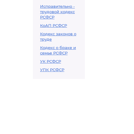
Исправительно -
трудовой кодекс
РСФСР
КоАП РСФСР
Кодекс законов о
труде
Кодекс о браке и
семье РСФСР
УК РСФСР
УПК РСФСР