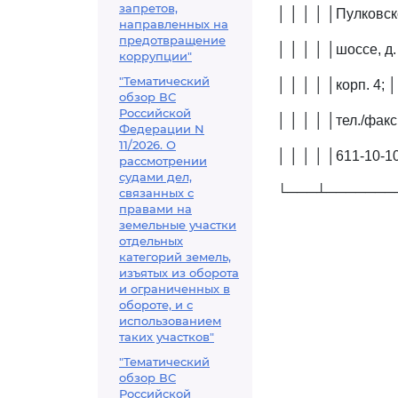
запретов,
│ │ │ │ │Пулковско
направленных на
предотвращение
│ │ │ │ │шоссе, д. 
коррупции"
"Тематический
│ │ │ │ │корп. 4; │
обзор ВС
Российской
│ │ │ │ │тел./факс
Федерации N
11/2026. О
│ │ │ │ │611-10-10
рассмотрении
судами дел,
└───┴───────
связанных с
правами на
земельные участки
отдельных
категорий земель,
изъятых из оборота
и ограниченных в
обороте, и с
использованием
таких участков"
"Тематический
обзор ВС
Российской