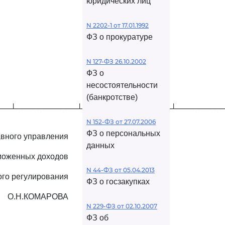
юридических лиц
N 2202-1 от 17.01.1992
ФЗ о прокуратуре
N 127-ФЗ 26.10.2002
ФЗ о
несостоятельности
(банкротстве)
──┴───────────┴────────────────┴────────
N 152-ФЗ от 27.07.2006
ФЗ о персональных
авного управления
данных
моженных доходов
N 44-ФЗ от 05.04.2013
ого регулирования
ФЗ о госзакупках
О.Н.КОМАРОВА
N 229-ФЗ от 02.10.2007
ФЗ об