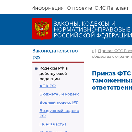
Информация
О проекте ЮИС Легалакт
ЗАКОНЫ, КОДЕКСЫ И
НОРМАТИВНО-ПРАВОВЫЕ 
РОССИЙСКОЙ ФЕДЕРАЦИ
Законодательство
|
Приказ ФТС Росс
общества с ограни
РФ
Кодексы РФ в
Приказ ФТС 
действующей
редакции
таможенных
АПК РФ
ответствен
Бюджетный кодекс
Водный кодекс РФ
Воздушный кодекс
РФ
ГК РФ часть 1