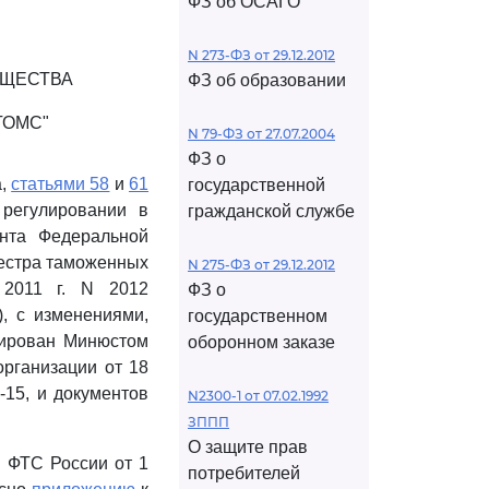
ФЗ об ОСАГО
N 273-ФЗ от 29.12.2012
БЩЕСТВА
ФЗ об образовании
ТОМС"
N 79-ФЗ от 27.07.2004
ФЗ о
а,
статьями 58
и
61
государственной
регулировании в
гражданской службе
нта Федеральной
еестра таможенных
N 275-ФЗ от 29.12.2012
 2011 г. N 2012
ФЗ о
), с изменениями,
государственном
рирован Минюстом
оборонном заказе
организации от 18
8-15, и документов
N2300-1 от 07.02.1992
ЗППП
О защите прав
 ФТС России от 1
потребителей