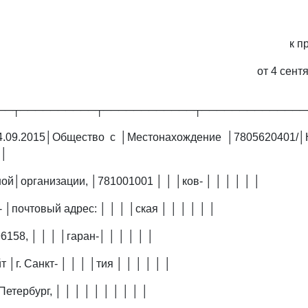
к п
от 4 сент
──┬──────────┬────────────┬──────────────
4.09.2015│Общество с │Местонахождение │7805620401/│
 │
ой│организации, │781001001 │ │ │ков- │ │ │ │ │ │
- │почтовый адрес: │ │ │ │ская │ │ │ │ │ │
6158, │ │ │ │гаран-│ │ │ │ │ │
│г. Санкт- │ │ │ │тия │ │ │ │ │ │
етербург, │ │ │ │ │ │ │ │ │ │