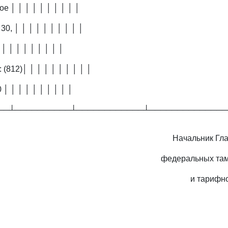
е │ │ │ │ │ │ │ │ │ │
30, │ │ │ │ │ │ │ │ │ │
 │ │ │ │ │ │ │ │ │
: (812)│ │ │ │ │ │ │ │ │ │
 │ │ │ │ │ │ │ │ │ │
──┴──────────┴────────────┴──────────────
Начальник Гл
федеральных та
и тарифн