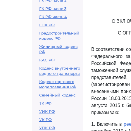
ГК РФ часть 2
ГК РФ часть 3
ГК РФ часть 4
О ВКЛЮ
ГПК РФ
С ОГ
Градостроительный
кодекс РФ
Жилищный кодекс
В соответствии с
РФ
Федерального з
КАС РФ
Российской Фед
Кодекс внутреннего
таможенной служб
водного транспорта
представителей
Кодекс торгового
(зарегистрирован
мореплавания РФ
внесенными прик
Семейный кодекс
России 18.03.201
ТК РФ
августа 2015 г. б
УИК РФ
приказываю:
УК РФ
1. Включить в
ре
УПК РФ