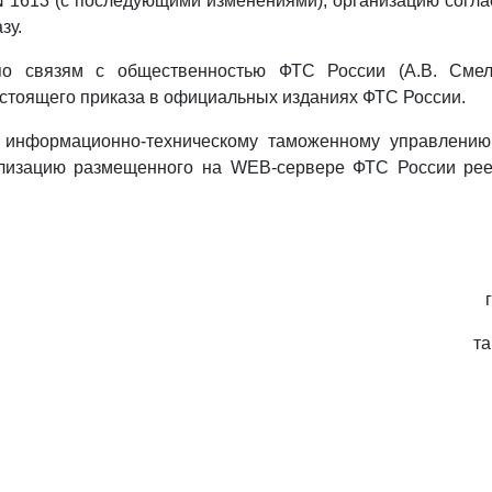
 N 1613 (с последующими изменениями), организацию согл
зу.
по связям с общественностью ФТС России (А.В. Смеля
стоящего приказа в официальных изданиях ФТС России.
 информационно-техническому таможенному управлению
ализацию размещенного на WEB-сервере ФТС России ре
т