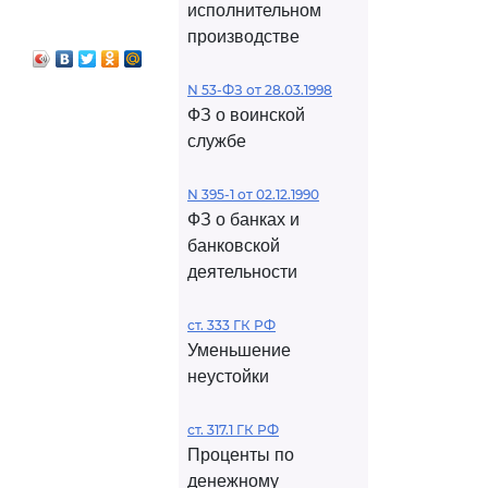
исполнительном
производстве
N 53-ФЗ от 28.03.1998
ФЗ о воинской
службе
N 395-1 от 02.12.1990
ФЗ о банках и
банковской
деятельности
ст. 333 ГК РФ
Уменьшение
неустойки
ст. 317.1 ГК РФ
Проценты по
денежному