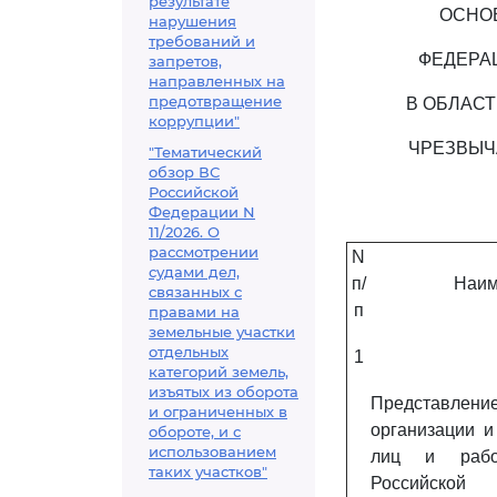
результате
ОСНО
нарушения
требований и
ФЕДЕРА
запретов,
направленных на
предотвращение
В ОБЛАС
коррупции"
ЧРЕЗВЫЧ
"Тематический
обзор ВС
Российской
Федерации N
11/2026. О
рассмотрении
N
судами дел,
п/
Наим
связанных с
п
правами на
земельные участки
отдельных
1
категорий земель,
изъятых из оборота
Представлен
и ограниченных в
организации и
обороте, и с
использованием
лиц и рабо
таких участков"
Российской