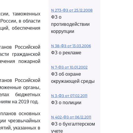
N 273-ФЗ от 25.12.2008
ссии, таможенных
ФЗ о
России, в области
противодействии
ций, обеспечения
коррупции
N 38-ФЗ от 13.03.2006
анов Российской
ФЗ о рекламе
сти гражданской
печения пожарной
N 7-ФЗ от 10.01.2002
ФЗ об охране
ганов Российской
окружающей среды
моженные органы,
лах бюджетных
N 3-ФЗ от 07.02.2011
иям на 2019 год.
ФЗ о полиции
 планов основных
N 402-ФЗ от 06.12.2011
ции чрезвычайных
ФЗ о бухгалтерском
ятий, указанных в
учете