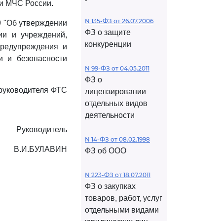
ми МЧС России.
N 135-ФЗ от 26.07.2006
9 "Об утверждении
ФЗ о защите
ии и учреждений,
конкуренции
предупреждения и
и и безопасности
N 99-ФЗ от 04.05.2011
ФЗ о
 руководителя ФТС
лицензировании
отдельных видов
деятельности
Руководитель
N 14-ФЗ от 08.02.1998
В.И.БУЛАВИН
ФЗ об ООО
N 223-ФЗ от 18.07.2011
ФЗ о закупках
товаров, работ, услуг
отдельными видами