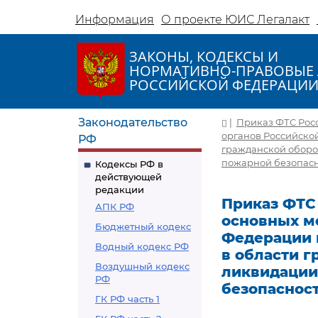
Информация
О проекте ЮИС Легалакт
ЗАКОНЫ, КОДЕКСЫ И
НОРМАТИВНО-ПРАВОВЫЕ 
РОССИЙСКОЙ ФЕДЕРАЦИ
Законодательство
|
Приказ ФТС Росс
органов Российско
РФ
гражданской оборо
пожарной безопасно
Кодексы РФ в
действующей
редакции
Приказ ФТС 
АПК РФ
основных м
Бюджетный кодекс
Федерации 
Водный кодекс РФ
в области 
Воздушный кодекс
ликвидации
РФ
безопасност
ГК РФ часть 1