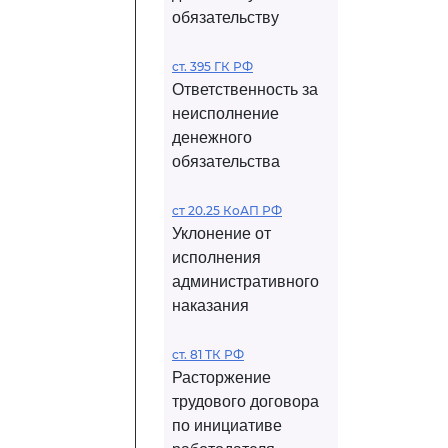
обязательству
ст. 395 ГК РФ
Ответственность за
неисполнение
денежного
обязательства
ст 20.25 КоАП РФ
Уклонение от
исполнения
административного
наказания
ст. 81 ТК РФ
Расторжение
трудового договора
по инициативе