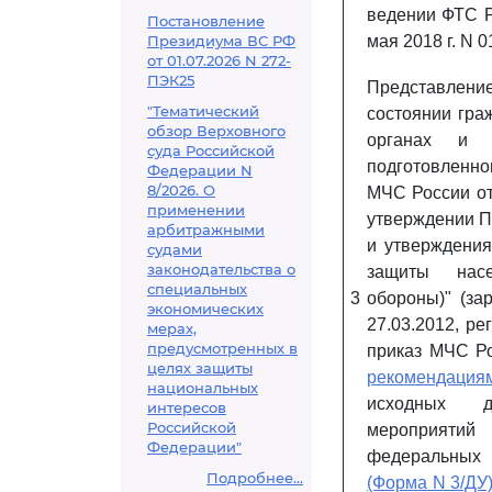
ведении ФТС Р
Постановление
Президиума ВС РФ
мая 2018 г. N 0
от 01.07.2026 N 272-
ПЭК25
Представлен
"Тематический
состоянии гра
обзор Верховного
органах и 
суда Российской
подготовленн
Федерации N
8/2026. О
МЧС России от
применении
утверждении П
арбитражными
и утверждения
судами
законодательства о
защиты насе
специальных
3
обороны)" (за
экономических
27.03.2012, ре
мерах,
предусмотренных в
приказ МЧС Ро
целях защиты
рекомендация
национальных
исходных 
интересов
Российской
мероприятий
Федерации"
федеральных 
Подробнее...
(Форма N 3/ДУ