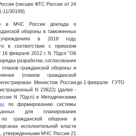
оссии (письмо ФТС России от 24
1-11/30199)
ие в МЧС России доклада о
жданской обороны в таможенных
учреждениях в 2018 году,
ого в соответствии с приказом
 16 февраля 2012 г. N 70дсп "Об
орядка разработки, согласования
 планов гражданской обороны и
ления (планов гражданской
регистрирован Минюстом России
до 1 февраля
ГУТО
гистрационный N 23622) (далее -
ссии N 70дсп) и Методическими
ми
по формированию системы
данных для планирования
 по гражданской обороне в
органах исполнительной власти
)
, утвержденными МЧС России 21