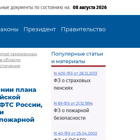
ьные документы по состоянию на:
08 августа 2026
Законы
Президент
Правительство
Популярные статьи
иятий таможенных
в области
и материалы
еспечения
N 400-ФЗ от 28.12.2013
ФЗ о страховых
пенсиях
ении плана
ийской
ФТС России,
N 69-ФЗ от 21.12.1994
ФЗ о пожарной
и
безопасности
 пожарной
N 40-ФЗ от 25.04.2002