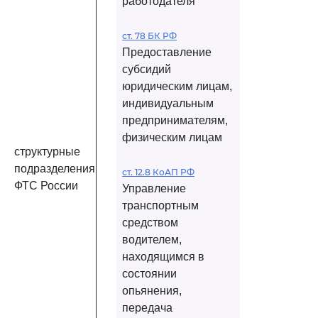
работодателя
ст. 78 БК РФ
Предоставление
субсидий
юридическим лицам,
индивидуальным
предпринимателям,
физическим лицам
структурные
подразделения
ст. 12.8 КоАП РФ
ФТС России
Управление
транспортным
средством
водителем,
находящимся в
состоянии
опьянения,
передача