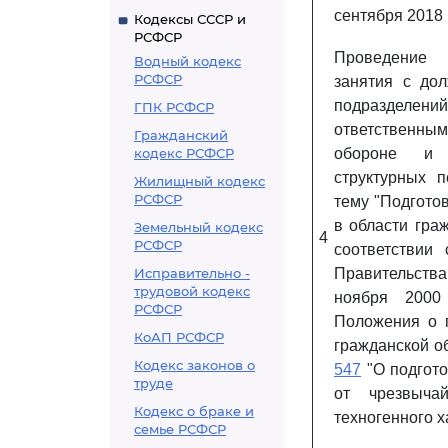
сентября 2018 г
Кодексы СССР и
РСФСР
Проведение 
Водный кодекс
РСФСР
занятия с до
подразделен
ГПК РСФСР
ответственны
Гражданский
кодекс РСФСР
обороне и 
структурных 
Жилищный кодекс
РСФСР
тему "Подгото
в области гра
Земельный кодекс
4
РСФСР
соответствии
Исправительно -
Правительств
трудовой кодекс
ноября 200
РСФСР
Положения о п
КоАП РСФСР
гражданской об
Кодекс законов о
547
"О подгото
труде
от чрезвыча
Кодекс о браке и
техногенного х
семье РСФСР