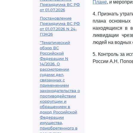
Плане
, и меропр
Президиума ВС РФ
от 01.07.2026
4. Признать утрат
Постановление
плана основных 
Президиума ВС РФ
находящихся в в
от 01.07.2026 N 24-
ПЭК26
ликвидации чрез
людей на водных о
"Тематический
обзор ВС
Российской
5. Контроль за и
Федерации N
России А.Н. Попо
14/2026. О
рассмотрении
судами дел,
связанных с
применением
законодательства о
противодействии
коррупции и
обращением в
доход Российской
Федерации
имущества,
приобретенного в