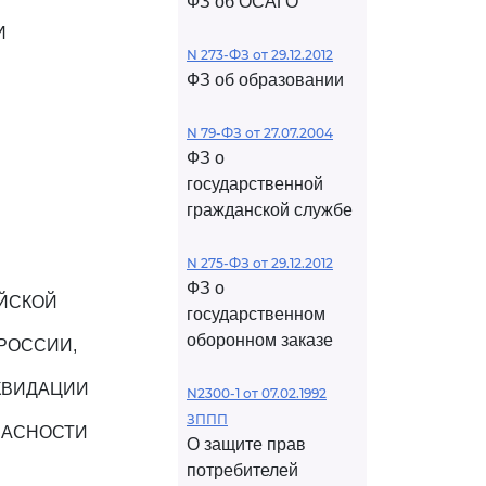
ФЗ об ОСАГО
И
N 273-ФЗ от 29.12.2012
ФЗ об образовании
N 79-ФЗ от 27.07.2004
ФЗ о
государственной
гражданской службе
N 275-ФЗ от 29.12.2012
ФЗ о
ЙСКОЙ
государственном
оборонном заказе
РОССИИ,
КВИДАЦИИ
N2300-1 от 07.02.1992
ЗППП
ПАСНОСТИ
О защите прав
потребителей