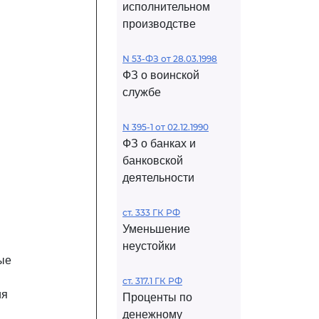
исполнительном
производстве
N 53-ФЗ от 28.03.1998
ФЗ о воинской
службе
N 395-1 от 02.12.1990
ФЗ о банках и
банковской
деятельности
ст. 333 ГК РФ
Уменьшение
неустойки
ые
ст. 317.1 ГК РФ
ия
Проценты по
денежному