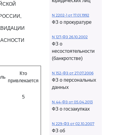
юридических лиц
ЙСКОЙ
N 2202-1 от 17.01.1992
РОССИИ,
ФЗ о прокуратуре
КВИДАЦИИ
N 127-ФЗ 26.10.2002
ПАСНОСТИ
ФЗ о
несостоятельности
(банкротстве)
Кто
N 152-ФЗ от 27.07.2006
ель
ФЗ о персональных
привлекается
данных
5
N 44-ФЗ от 05.04.2013
ФЗ о госзакупках
N 229-ФЗ от 02.10.2007
ФЗ об