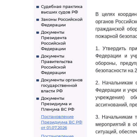
Судебная практика
высших судов РФ
В целях координ
Законы Российской
органов Российск
Федерации
гражданской обо
Документы
пожарной безопас
Президента
Российской
1. Утвердить п
Федерации
Федерации и уч
Документы
Правительства
обороны, предуп
Российской
безопасности на 2
Федерации
Документы органов
2. Начальникам 
государственной
Федерации и учр
власти РФ
учреждения) о
Документы
Президиума и
ассигнований, пр
Пленума ВС РФ
Постановление
3. Начальникам 
Президиума ВС РФ
мероприятий в о
от 01.07.2026
ситуаций, обеспе
Постановление