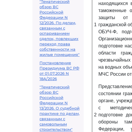
"Тематический
находящихся 
обзор ВС
таможенные о
Российской
Федерации N
защиты от 
12/2026. По делам,
1
гражданской об
связанным с
ОБУЧ-Ф, подг
оспариванием
сделок, повлекших
Организационн
переход права
подготовке на
собственности на
области гра
жилые помещения"
чрезвычайных 
Постановление
на водных объе
Президиума ВС РФ
от 01.07.2026 N
МЧС России от 
18А/2026
Представлен
"Тематический
обзор ВС
состоянии гра
Российской
органе, учрежд
Федерации N
с методиче
13/2026. О судебной
практике по делам,
2
подготовке до
связанным с
обороны там
самовольным
Федерации, 
строительством"