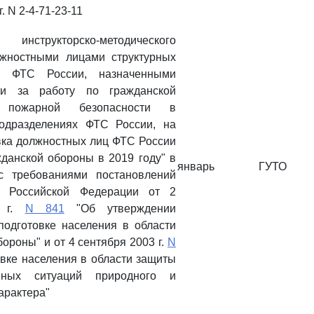
. N 2-4-71-23-11
инструкторско-методического
лжностными лицами структурных
ий ФТС России, назначенными
ми за работу по гражданской
пожарной безопасности в
подразделениях ФТС России, на
вка должностных лиц ФТС России
жданской обороны в 2019 году" в
январь
ГУТО
 с требованиями постановлений
а Российской Федерации от 2
0 г.
N 841
"Об утверждении
одготовке населения в области
ороны" и от 4 сентября 2003 г.
N
вке населения в области защиты
йных ситуаций природного и
арактера"