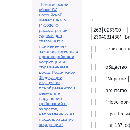
"Тематический
обзор ВС
Российской
┌───┬───────
Федерации N
14/2026. О
│263│0263/00 │
рассмотрении
судами дел,
│2304031438/ │Ба
связанных с
применением
│ │ │ │акционерн
законодательства о
│
противодействии
коррупции и
обращением в
│ │ │ │общество │
доход Российской
Федерации
│ │ │ │"Морское │
имущества,
приобретенного в
│ │ │ │агентство 
результате
нарушения
│ │ │ │"Новоторик"
требований и
запретов,
│ │ │ │ │ул. Тельм
направленных на
предотвращение
коррупции"
│ │ │ │ │д. 137, о