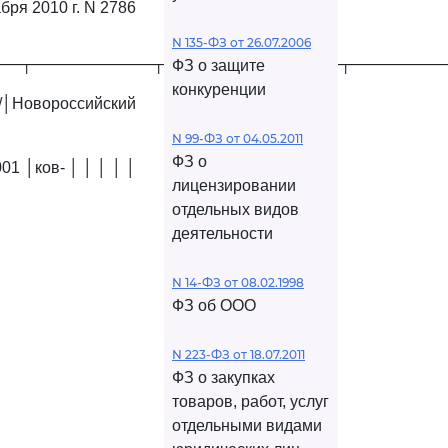
абря 2010 г. N 2786
N 135-ФЗ от 26.07.2006
──┬───────────┬────────────────┬────────
ФЗ о защите
конкуренции
│Новороссийский
N 99-ФЗ от 04.05.2011
ФЗ о
1 │ков- │ │ │ │ │
лицензировании
отдельных видов
деятельности
N 14-ФЗ от 08.02.1998
ФЗ об ООО
N 223-ФЗ от 18.07.2011
ФЗ о закупках
товаров, работ, услуг
отдельными видами