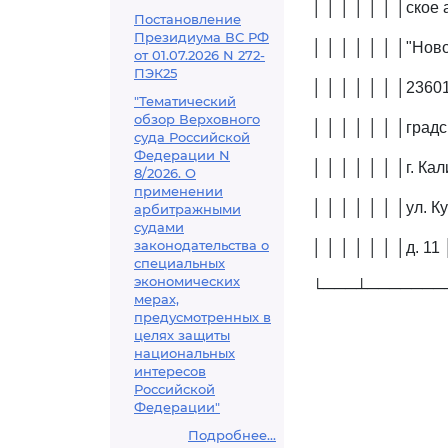
│ │ │ │ │ │ │ское 
Постановление
Президиума ВС РФ
│ │ │ │ │ │ │"Ново
от 01.07.2026 N 272-
ПЭК25
│ │ │ │ │ │ │23601
"Тематический
обзор Верховного
│ │ │ │ │ │ │градс
суда Российской
Федерации N
│ │ │ │ │ │ │г. Ка
8/2026. О
применении
│ │ │ │ │ │ │ул. К
арбитражными
судами
законодательства о
│ │ │ │ │ │ │д. 11 
специальных
экономических
└───┴───────
мерах,
предусмотренных в
целях защиты
национальных
интересов
Российской
Федерации"
Подробнее...