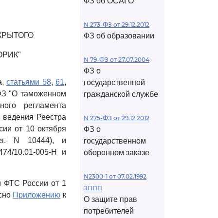
ФЗ об ОСАГО
N 273-ФЗ от 29.12.2012
КРЫТОГО
ФЗ об образовании
ОРИК"
N 79-ФЗ от 27.07.2004
ФЗ о
а,
статьями 58
,
61
,
государственной
-ФЗ "О таможенном
гражданской службе
ного регламента
 ведения Реестра
N 275-ФЗ от 29.12.2012
сии от 10 октября
ФЗ о
ег. N 10444), и
государственном
74/10.01-005-Н и
оборонном заказе
N2300-1 от 07.02.1992
 ФТС России от 1
ЗППП
асно
Приложению
к
О защите прав
потребителей