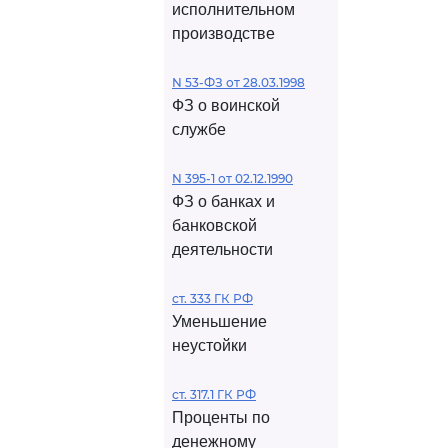
исполнительном
производстве
N 53-ФЗ от 28.03.1998
ФЗ о воинской
службе
N 395-1 от 02.12.1990
ФЗ о банках и
банковской
деятельности
ст. 333 ГК РФ
Уменьшение
неустойки
ст. 317.1 ГК РФ
Проценты по
денежному