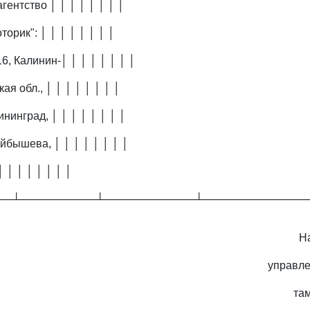
агентство │ │ │ │ │ │ │ │
торик": │ │ │ │ │ │ │ │
6, Калинин-│ │ │ │ │ │ │ │
кая обл., │ │ │ │ │ │ │ │
лининград, │ │ │ │ │ │ │ │
уйбышева, │ │ │ │ │ │ │ │
│ │ │ │ │ │ │ │
──┴──────────┴────────────┴──────────────
Н
управл
та