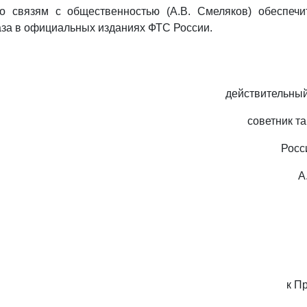
о связям с общественностью (А.В. Смеляков) обеспечи
за в официальных изданиях ФТС России.
действительный
советник т
Росс
А
к П