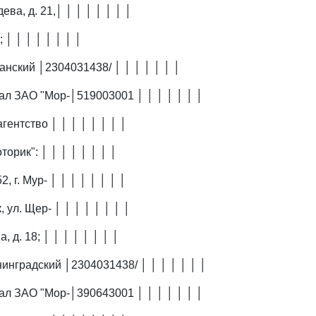
ева, д. 21,│ │ │ │ │ │ │ │
; │ │ │ │ │ │ │ │
анский │2304031438/ │ │ │ │ │ │ │
ал ЗАО "Мор-│519003001 │ │ │ │ │ │ │
агентство │ │ │ │ │ │ │ │
торик": │ │ │ │ │ │ │ │
2, г. Мур- │ │ │ │ │ │ │ │
, ул. Щер- │ │ │ │ │ │ │ │
, д. 18; │ │ │ │ │ │ │ │
нинградский │2304031438/ │ │ │ │ │ │ │
ал ЗАО "Мор-│390643001 │ │ │ │ │ │ │