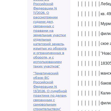
Российской
│ │ │ │ │ │ │Лебед
Федерации N
11/2026. О
│ │ │ │ │ │ │кв. 49
рассмотрении
судами дел,
│ │ │ │ │ │ │Мурм
связанных с
правами на
│ │ │ │ │ │ │фили
земельные участки
отдельных
│ │ │ │ │ │ │ское 
категорий земель,
изъятых из оборота
и ограниченных в
│ │ │ │ │ │ │"Ново
обороте, и с
использованием
│ │ │ │ │ │ │18305
таких участков"
"Тематический
│ │ │ │ │ │ │манск
обзор ВС
Российской
│ │ │ │ │ │ │бакова
Федерации N
13/2026. О судебной
│ │ │ │ │ │ │Кали
практике по делам,
связанным с
│ │ │ │ │ │ │фили
самовольным
строительством"