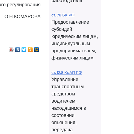
работодателя
ого регулирования
ст. 78 БК РФ
О.Н.КОМАРОВА
Предоставление
субсидий
юридическим лицам,
индивидуальным
предпринимателям,
физическим лицам
ст. 12.8 КоАП РФ
Управление
транспортным
средством
водителем,
находящимся в
состоянии
опьянения,
передача