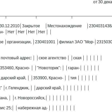
от 30 дек
──┬──────────┬────────────┬──────────────
30.12.2010│Закрытое │Местонахождение │2304031438/
н- │Нет │Нет │Нет │Нет │ │
ое │организации, │230401001 │филиал ЗАО "Мор-│23150300
почтовый адрес: │ │ское агентство │ │ская │ │ │ │ │ │
353460, Красно- │ │"Новоторик": │ │гаран-│ │ │ │ │ │
│дарский край, │ │353900, Красно- │ │тия │ │ │ │ │ │
 │г. Геленджик, │ │дарский край, │ │ │ │ │ │ │ │
ана, │ │г. Новороссийск,│ │ │ │ │ │ │ │
фис 25;│ │набережная ад- │ │ │ │ │ │ │ │