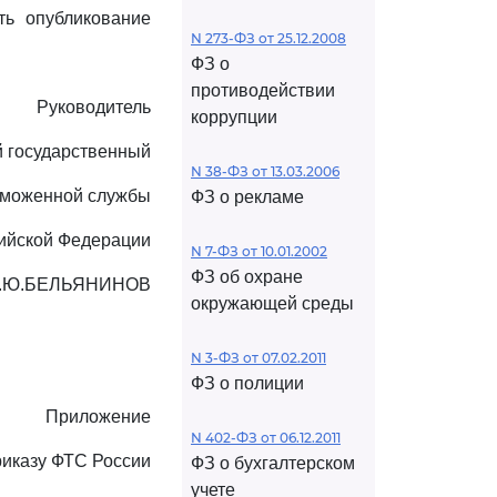
ть опубликование
N 273-ФЗ от 25.12.2008
ФЗ о
противодействии
Руководитель
коррупции
 государственный
N 38-ФЗ от 13.03.2006
аможенной службы
ФЗ о рекламе
ийской Федерации
N 7-ФЗ от 10.01.2002
ФЗ об охране
.Ю.БЕЛЬЯНИНОВ
окружающей среды
N 3-ФЗ от 07.02.2011
ФЗ о полиции
Приложение
N 402-ФЗ от 06.12.2011
риказу ФТС России
ФЗ о бухгалтерском
учете