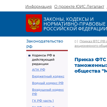
Информация
О проекте ЮИС Легалакт
ЗАКОНЫ, КОДЕКСЫ И
НОРМАТИВНО-ПРАВОВЫЕ 
РОССИЙСКОЙ ФЕДЕРАЦИ
Законодательство
|
Приказ ФТС РФ о
акционерного обще
РФ
Кодексы РФ в
Приказ ФТС 
действующей
редакции
таможенных
АПК РФ
общества "М
Бюджетный кодекс
Водный кодекс РФ
Воздушный кодекс
РФ
ГК РФ часть 1