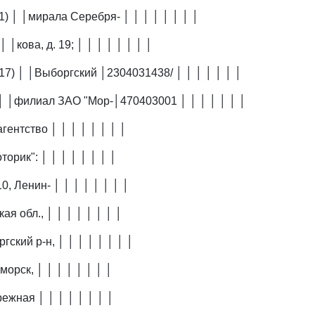
71) │ │мирала Серебря- │ │ │ │ │ │ │ │
│ │кова, д. 19; │ │ │ │ │ │ │ │
617) │ │Выборгский │2304031438/ │ │ │ │ │ │ │
 │ │филиал ЗАО "Мор-│470403001 │ │ │ │ │ │ │
агентство │ │ │ │ │ │ │ │
торик": │ │ │ │ │ │ │ │
0, Ленин- │ │ │ │ │ │ │ │
кая обл., │ │ │ │ │ │ │ │
гский р-н, │ │ │ │ │ │ │ │
иморск, │ │ │ │ │ │ │ │
режная │ │ │ │ │ │ │ │