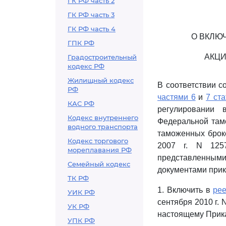
ГК РФ часть 2
ГК РФ часть 3
ГК РФ часть 4
О ВКЛЮ
ГПК РФ
АКЦИ
Градостроительный
кодекс РФ
Жилищный кодекс
В соответствии с
РФ
частями 6
и
7 ста
КАС РФ
регулировании 
Кодекс внутреннего
Федеральной там
водного транспорта
таможенных броке
Кодекс торгового
2007 г. N 1257
мореплавания РФ
представленными
Семейный кодекс
документами при
ТК РФ
1. Включить в
рее
УИК РФ
сентября 2010 г.
УК РФ
настоящему Прика
УПК РФ