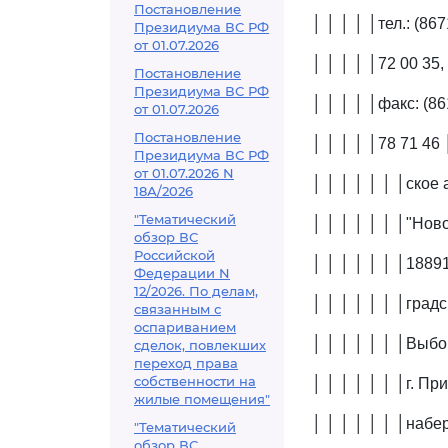
Постановление
│ │ │ │ │тел.: (86
Президиума ВС РФ
от 01.07.2026
│ │ │ │ │72 00 35, 
Постановление
Президиума ВС РФ
│ │ │ │ │факс: (8
от 01.07.2026
Постановление
│ │ │ │ │78 71 46
Президиума ВС РФ
от 01.07.2026 N
│ │ │ │ │ │ │ское 
18А/2026
"Тематический
│ │ │ │ │ │ │"Ново
обзор ВС
Российской
│ │ │ │ │ │ │18891
Федерации N
12/2026. По делам,
│ │ │ │ │ │ │градс
связанным с
оспариванием
│ │ │ │ │ │ │Выбор
сделок, повлекших
переход права
собственности на
│ │ │ │ │ │ │г. Пр
жилые помещения"
│ │ │ │ │ │ │набе
"Тематический
обзор ВС