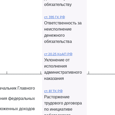
обязательству
ст. 395 ГК РФ
Ответственность за
неисполнение
денежного
обязательства
ст 20.25 КоАП РФ
Уклонение от
исполнения
административного
──┴───────────┴────────────────┴────────
наказания
ачальник Главного
ст. 81 ТК РФ
Расторжение
ения федеральных
трудового договора
моженных доходов
по инициативе